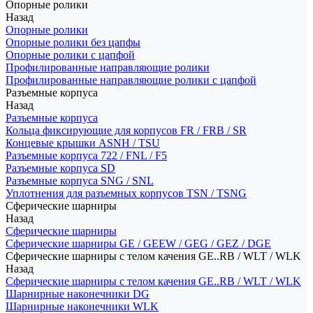
Опорные ролики
Назад
Опорные ролики
Опорные ролики без цапфы
Опорные ролики с цапфой
Профилированные направляющие ролики
Профилированные направляющие ролики с цапфой
Разъемные корпуса
Назад
Разъемные корпуса
Кольца фиксирующие для корпусов FR / FRB / SR
Концевые крышки ASNH / TSU
Разъемные корпуса 722 / FNL / F5
Разъемные корпуса SD
Разъемные корпуса SNG / SNL
Уплотнения для разъемных корпусов TSN / TSNG
Сферические шарниры
Назад
Сферические шарниры
Сферические шарниры GE / GEEW / GEG / GEZ / DGE
Сферические шарниры с телом качения GE..RB / WLT / WLK
Назад
Сферические шарниры с телом качения GE..RB / WLT / WLK
Шарнирные наконечники DG
Шарнирные наконечники WLK