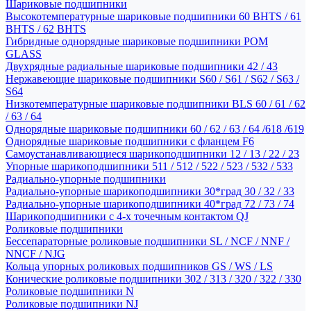
Шариковые подшипники
Высокотемпературные шариковые подшипники 60 BHTS / 61
BHTS / 62 BHTS
Гибридные однорядные шариковые подшипники POM
GLASS
Двухрядные радиальные шариковые подшипники 42 / 43
Нержавеющие шариковые подшипники S60 / S61 / S62 / S63 /
S64
Низкотемпературные шариковые подшипники BLS 60 / 61 / 62
/ 63 / 64
Однорядные шариковые подшипники 60 / 62 / 63 / 64 /618 /619
Однорядные шариковые подшипники с фланцем F6
Самоустанавливающиеся шарикоподшипники 12 / 13 / 22 / 23
Упорные шарикоподшипники 511 / 512 / 522 / 523 / 532 / 533
Радиально-упорные подшипники
Радиально-упорные шарикоподшипники 30*град 30 / 32 / 33
Радиально-упорные шарикоподшипники 40*град 72 / 73 / 74
Шарикоподшипники с 4-х точечным контактом QJ
Роликовые подшипники
Бессепараторные роликовые подшипники SL / NCF / NNF /
NNCF / NJG
Кольца упорных роликовых подшипников GS / WS / LS
Конические роликовые подшипники 302 / 313 / 320 / 322 / 330
Роликовые подшипники N
Роликовые подшипники NJ