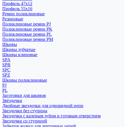
Профиль 47x12
Профиль 55x16
Ремни поликлиновые
Резиновые
Поликлиновые ремни PJ
Поликлиновые ремни PK
Поликлиновые ремни PL
Поликлиновые ремни PM
Шкивы
Шкивы зубчатые
Шкивы клиновые
SPA
SPB
SPC
SPZ
Шкивы поликлиновые
PJ
PL
Заготовки для шкивов
Звёздочки
Двойные звездочки для однорядной цепи
Звездочки без ступицы
Звездочки с каленым зубом и готовым отверстием
Звездочки со ступицей
Зубчатое колесо для ленточных цепей