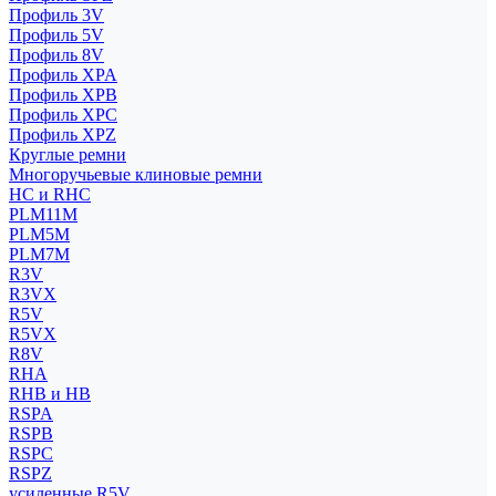
Профиль 3V
Профиль 5V
Профиль 8V
Профиль XPA
Профиль XPB
Профиль XPC
Профиль XPZ
Круглые ремни
Многоручьевые клиновые ремни
HC и RHC
PLM11M
PLM5M
PLM7M
R3V
R3VX
R5V
R5VX
R8V
RHA
RHB и HB
RSPA
RSPB
RSPC
RSPZ
усиленные R5V