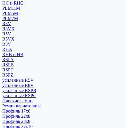
HC и RHC
PLM11M
PLM5M
PLM7M
R3V
R3VX
R5V
R5VX
R8V
RHA
RHB и HB
RSPA
RSPB
RSPC
RSPZ
усиленные R5V
усиленные R8V
усиленные RSPB
усиленные RSPC
Плоские ремни
Ремни вариаторные
Профиль 17x6
Профиль 22x8
Профиль 28x8
Профиль 37x10