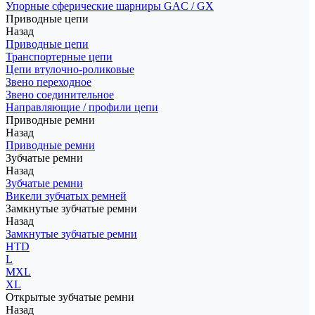
Упорные сферические шарниры GAC / GX
Приводные цепи
Назад
Приводные цепи
Транспортерные цепи
Цепи втулочно-роликовые
Звено переходное
Звено соединительное
Направляющие / профили цепи
Приводные ремни
Назад
Приводные ремни
Зубчатые ремни
Назад
Зубчатые ремни
Викели зубчатых ремней
Замкнутые зубчатые ремни
Назад
Замкнутые зубчатые ремни
HTD
L
MXL
XL
Открытые зубчатые ремни
Назад