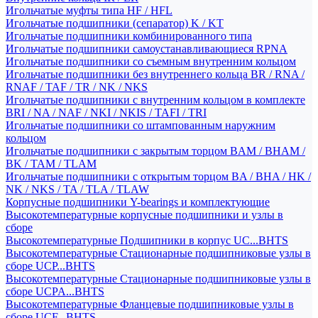
Игольчатые муфты типа HF / HFL
Игольчатые подшипники (сепаратор) K / KT
Игольчатые подшипники комбинированного типа
Игольчатые подшипники самоустанавливающиеся RPNA
Игольчатые подшипники со съемным внутренним кольцом
Игольчатые подшипники без внутреннего кольца BR / RNA /
RNAF / TAF / TR / NK / NKS
Игольчатые подшипники с внутренним кольцом в комплекте
BRI / NA / NAF / NKI / NKIS / TAFI / TRI
Игольчатые подшипники со штампованным наружним
кольцом
Игольчатые подшипники с закрытым торцом BAM / BHAM /
BK / TAM / TLAM
Игольчатые подшипники с открытым торцом BA / BHA / HK /
NK / NKS / TA / TLA / TLAW
Корпусные подшипники Y-bearings и комплектующие
Высокотемпературные корпусные подшипники и узлы в
сборе
Высокотемпературные Подшипники в корпус UC...BHTS
Высокотемпературные Стационарные подшипниковые узлы в
сборе UCP...BHTS
Высокотемпературные Стационарные подшипниковые узлы в
сборе UCPA...BHTS
Высокотемпературные Фланцевые подшипниковые узлы в
сборе UCF...BHTS