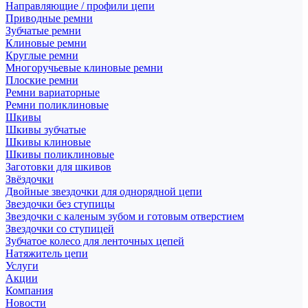
Направляющие / профили цепи
Приводные ремни
Зубчатые ремни
Клиновые ремни
Круглые ремни
Многоручьевые клиновые ремни
Плоские ремни
Ремни вариаторные
Ремни поликлиновые
Шкивы
Шкивы зубчатые
Шкивы клиновые
Шкивы поликлиновые
Заготовки для шкивов
Звёздочки
Двойные звездочки для однорядной цепи
Звездочки без ступицы
Звездочки с каленым зубом и готовым отверстием
Звездочки со ступицей
Зубчатое колесо для ленточных цепей
Натяжитель цепи
Услуги
Акции
Компания
Новости