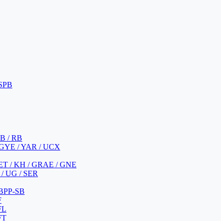
 SPB
 B / RB
 GYE / YAR / UCX
YET / KH / GRAE / GNE
/ UG / SER
 BPP-SB
F
FL
FT