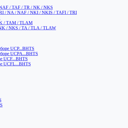
NAF / TAF / TR / NK / NKS
 / NA / NAF / NKI / NKIS / TAFI / TRI
м
K / TAM / TLAM
NK / NKS / TA / TLA / TLAW
боре UCP...BHTS
сборе UCPA...BHTS
ре UCF...BHTS
ре UCFL...BHTS
S
SS