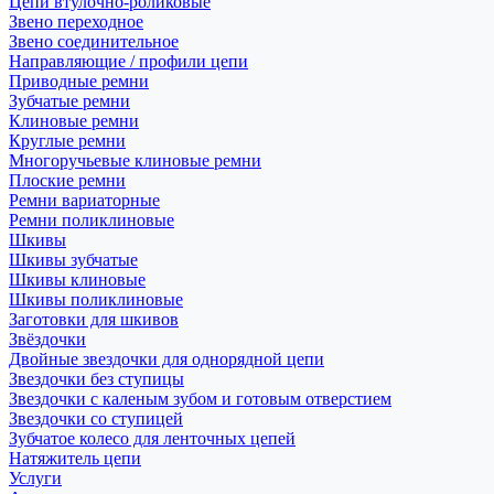
Цепи втулочно-роликовые
Звено переходное
Звено соединительное
Направляющие / профили цепи
Приводные ремни
Зубчатые ремни
Клиновые ремни
Круглые ремни
Многоручьевые клиновые ремни
Плоские ремни
Ремни вариаторные
Ремни поликлиновые
Шкивы
Шкивы зубчатые
Шкивы клиновые
Шкивы поликлиновые
Заготовки для шкивов
Звёздочки
Двойные звездочки для однорядной цепи
Звездочки без ступицы
Звездочки с каленым зубом и готовым отверстием
Звездочки со ступицей
Зубчатое колесо для ленточных цепей
Натяжитель цепи
Услуги