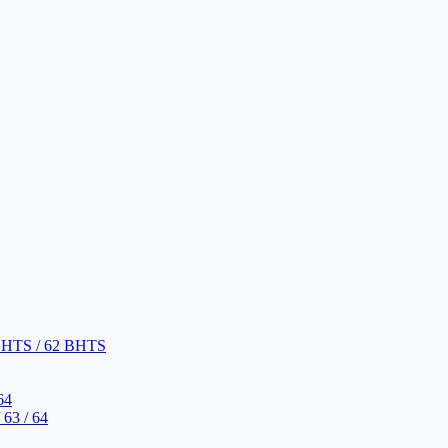
BHTS / 62 BHTS
64
63 / 64