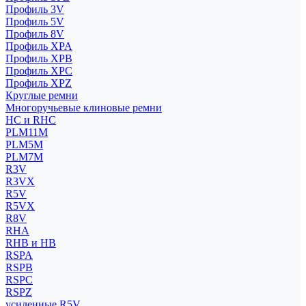
Профиль 3V
Профиль 5V
Профиль 8V
Профиль XPA
Профиль XPB
Профиль XPC
Профиль XPZ
Круглые ремни
Многоручьевые клиновые ремни
HC и RHC
PLM11M
PLM5M
PLM7M
R3V
R3VX
R5V
R5VX
R8V
RHA
RHB и HB
RSPA
RSPB
RSPC
RSPZ
усиленные R5V