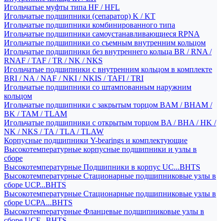
Игольчатые муфты типа HF / HFL
Игольчатые подшипники (сепаратор) K / KT
Игольчатые подшипники комбинированного типа
Игольчатые подшипники самоустанавливающиеся RPNA
Игольчатые подшипники со съемным внутренним кольцом
Игольчатые подшипники без внутреннего кольца BR / RNA /
RNAF / TAF / TR / NK / NKS
Игольчатые подшипники с внутренним кольцом в комплекте
BRI / NA / NAF / NKI / NKIS / TAFI / TRI
Игольчатые подшипники со штампованным наружним
кольцом
Игольчатые подшипники с закрытым торцом BAM / BHAM /
BK / TAM / TLAM
Игольчатые подшипники с открытым торцом BA / BHA / HK /
NK / NKS / TA / TLA / TLAW
Корпусные подшипники Y-bearings и комплектующие
Высокотемпературные корпусные подшипники и узлы в
сборе
Высокотемпературные Подшипники в корпус UC...BHTS
Высокотемпературные Стационарные подшипниковые узлы в
сборе UCP...BHTS
Высокотемпературные Стационарные подшипниковые узлы в
сборе UCPA...BHTS
Высокотемпературные Фланцевые подшипниковые узлы в
сборе UCF...BHTS