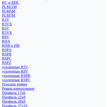
HC и RHC
PLM11M
PLM5M
PLM7M
R3V
R3VX
R5V
R5VX
R8V
RHA
RHB и HB
RSPA
RSPB
RSPC
RSPZ
усиленные R5V
усиленные R8V
усиленные RSPB
усиленные RSPC
Плоские ремни
Ремни вариаторные
Профиль 17x6
Профиль 22x8
Профиль 28x8
Профиль 37x10