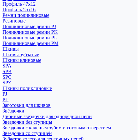
Профиль 47x12
Профиль 55x16
Ремни поликлиновые
Резиновые
Поликлиновые ремни PJ
Поликлиновые ремни PK
Поликлиновые ремни PL
Поликлиновые ремни PM
Шкивы
Шкивы зубчатые
Шкивы клиновые
SPA
SPB
SPC
SPZ
Шкивы поликлиновые
PJ
PL
Заготовки для шкивов
Звёздочки
Двойные звездочки для однорядной цепи
Звездочки без ступицы
Звездочки с каленым зубом и готовым отверстием
Звездочки со ступицей
Зубчатое колесо для ленточных цепей