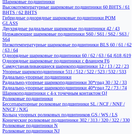
Шариковые подшипники
Высокотемпературные шариковые подшипники 60 BHTS / 61
BHTS / 62 BHTS
Гибридные однорядные шариковые подшипники POM
GLASS
Двухрядные радиальные шариковые подшипники 42 / 43
Нержавеющие шариковые подшипники S60 / S61 / S62 / S63 /
S64
Низкотемпературные шариковые подшипники BLS 60 / 61 / 62
/ 63 / 64
Однорядные шариковые подшипники 60 / 62 / 63 / 64 /618 /619
Однорядные шариковые подшипники с фланцем F6
Самоустанавливающиеся шарикоподшипники 12 / 13 / 22 / 23
Упорные шарикоподшипники 511 / 512 / 522 / 523 / 532 / 533
Радиально-упорные подшипники
Радиально-упорные шарикоподшипники 30*град 30 / 32 / 33
Радиально-упорные шарикоподшипники 40*град 72 / 73 / 74
Шарикоподшипники с 4-х точечным контактом QJ
Роликовые подшипники
Бессепараторные роликовые подшипники SL / NCF / NNF /
NNCF / NJG
Кольца упорных роликовых подшипников GS / WS / LS
Конические роликовые подшипники 302 / 313 / 320 / 322 / 330
Роликовые подшипники N
Роликовые подшипники NJ