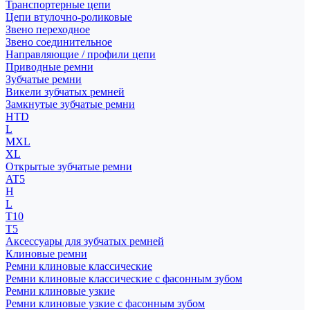
Транспортерные цепи
Цепи втулочно-роликовые
Звено переходное
Звено соединительное
Направляющие / профили цепи
Приводные ремни
Зубчатые ремни
Викели зубчатых ремней
Замкнутые зубчатые ремни
HTD
L
MXL
XL
Открытые зубчатые ремни
AT5
H
L
T10
T5
Аксессуары для зубчатых ремней
Клиновые ремни
Ремни клиновые классические
Ремни клиновые классические с фасонным зубом
Ремни клиновые узкие
Ремни клиновые узкие с фасонным зубом