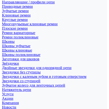
Направляющие / профили цепи
Приводные ремни
Зубчатые ремни
Клиновые ремни
Круглые ремни
Многоручьевые клиновые ремни
Плоские ремни
Ремни вариаторные
Ремни поликлиновые
Шкивы
Шкивы зубчатые
Шкивы клиновые
Шкивы поликлиновые
Заготовки для шкивов
Звёздочки
Двойные звездочки для однорядной цепи
Звездочки без ступицы
Звездочки с каленым зубом и готовым отверстием
Звездочки со ступицей
Зубчатое колесо для ленточных цепей
Натяжитель цепи
Услуги
Акции
Компания
Новости