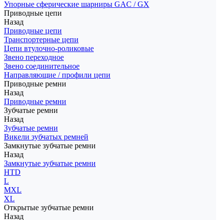
Упорные сферические шарниры GAC / GX
Приводные цепи
Назад
Приводные цепи
Транспортерные цепи
Цепи втулочно-роликовые
Звено переходное
Звено соединительное
Направляющие / профили цепи
Приводные ремни
Назад
Приводные ремни
Зубчатые ремни
Назад
Зубчатые ремни
Викели зубчатых ремней
Замкнутые зубчатые ремни
Назад
Замкнутые зубчатые ремни
HTD
L
MXL
XL
Открытые зубчатые ремни
Назад