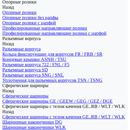
Опорные ролики
Назад
Опорные ролики
Опорные ролики без цапфы
Опорные ролики с цапфой
Профилированные направляющие ролики
Профилированные направляющие ролики с цапфой
Разъемные корпуса
Назад
Разъемные корпуса
Кольца фиксирующие для корпусов FR / FRB / SR
Концевые крышки ASNH / TSU
Разъемные корпуса 722 / FNL / F5
Разъемные корпуса SD
Разъемные корпуса SNG / SNL
Уплотнения для разъемных корпусов TSN / TSNG
Сферические шарниры
Назад
Сферические шарниры
Сферические шарниры GE / GEEW / GEG / GEZ / DGE
Сферические шарниры с телом качения GE..RB / WLT / WLK
Назад
Сферические шарниры с телом качения GE..RB / WLT / WLK
Шарнирные наконечники DG
Шарнирные наконечники WLK