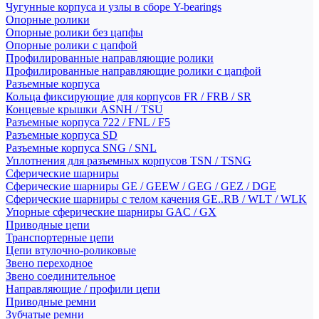
Чугунные корпуса и узлы в сборе Y-bearings
Опорные ролики
Опорные ролики без цапфы
Опорные ролики с цапфой
Профилированные направляющие ролики
Профилированные направляющие ролики с цапфой
Разъемные корпуса
Кольца фиксирующие для корпусов FR / FRB / SR
Концевые крышки ASNH / TSU
Разъемные корпуса 722 / FNL / F5
Разъемные корпуса SD
Разъемные корпуса SNG / SNL
Уплотнения для разъемных корпусов TSN / TSNG
Сферические шарниры
Сферические шарниры GE / GEEW / GEG / GEZ / DGE
Сферические шарниры с телом качения GE..RB / WLT / WLK
Упорные сферические шарниры GAC / GX
Приводные цепи
Транспортерные цепи
Цепи втулочно-роликовые
Звено переходное
Звено соединительное
Направляющие / профили цепи
Приводные ремни
Зубчатые ремни