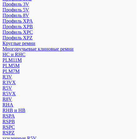
Профиль 3V
Профиль 5V
Профиль 8V
Профиль XPA
Профиль XPB
Профиль XPC
Профиль XPZ
Круглые ремни
Многоручьевые клиновые ремни
HC и RHC
PLM11M
PLM5M
PLM7M
R3V
R3VX
R5V
R5VX
R8V
RHA
RHB и HB
RSPA
RSPB
RSPC
RSPZ
усиленные R5V