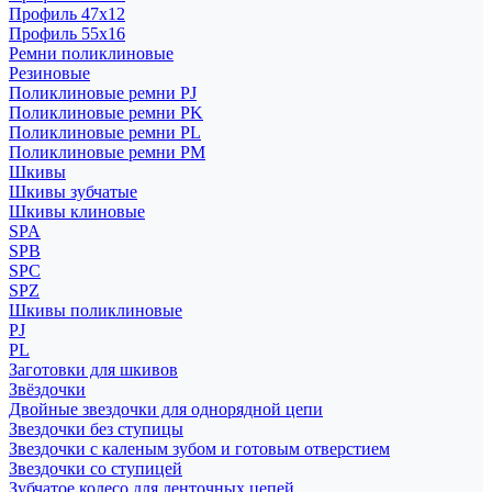
Профиль 47x12
Профиль 55x16
Ремни поликлиновые
Резиновые
Поликлиновые ремни PJ
Поликлиновые ремни PK
Поликлиновые ремни PL
Поликлиновые ремни PM
Шкивы
Шкивы зубчатые
Шкивы клиновые
SPA
SPB
SPC
SPZ
Шкивы поликлиновые
PJ
PL
Заготовки для шкивов
Звёздочки
Двойные звездочки для однорядной цепи
Звездочки без ступицы
Звездочки с каленым зубом и готовым отверстием
Звездочки со ступицей
Зубчатое колесо для ленточных цепей