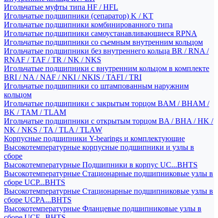
Игольчатые муфты типа HF / HFL
Игольчатые подшипники (сепаратор) K / KT
Игольчатые подшипники комбинированного типа
Игольчатые подшипники самоустанавливающиеся RPNA
Игольчатые подшипники со съемным внутренним кольцом
Игольчатые подшипники без внутреннего кольца BR / RNA /
RNAF / TAF / TR / NK / NKS
Игольчатые подшипники с внутренним кольцом в комплекте
BRI / NA / NAF / NKI / NKIS / TAFI / TRI
Игольчатые подшипники со штампованным наружним
кольцом
Игольчатые подшипники с закрытым торцом BAM / BHAM /
BK / TAM / TLAM
Игольчатые подшипники с открытым торцом BA / BHA / HK /
NK / NKS / TA / TLA / TLAW
Корпусные подшипники Y-bearings и комплектующие
Высокотемпературные корпусные подшипники и узлы в
сборе
Высокотемпературные Подшипники в корпус UC...BHTS
Высокотемпературные Стационарные подшипниковые узлы в
сборе UCP...BHTS
Высокотемпературные Стационарные подшипниковые узлы в
сборе UCPA...BHTS
Высокотемпературные Фланцевые подшипниковые узлы в
сборе UCF...BHTS