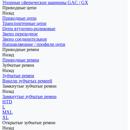
Упорные сферические шарниры GAC / GX
Приводные цепи
Назад
Приводные цепи
Транспортерные цепи
Цепи втулочно-роликовые
Звено переходное
Звено соединительное
Направляющие / профили цепи
Приводные ремни
Назад
Приводные ремни
Зубчатые ремни
Назад
Зубчатые ремни
Викели зубчатых ремней
Замкнутые зубчатые ремни
Назад
Замкнутые зубчатые ремни
HTD
L
MXL
XL
Открытые зубчатые ремни
Назад