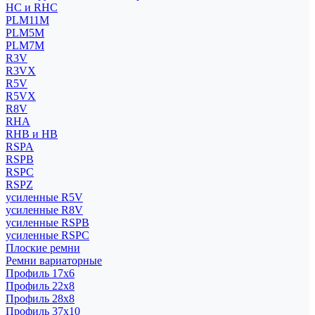
HC и RHC
PLM11M
PLM5M
PLM7M
R3V
R3VX
R5V
R5VX
R8V
RHA
RHB и HB
RSPA
RSPB
RSPC
RSPZ
усиленные R5V
усиленные R8V
усиленные RSPB
усиленные RSPC
Плоские ремни
Ремни вариаторные
Профиль 17x6
Профиль 22x8
Профиль 28x8
Профиль 37x10