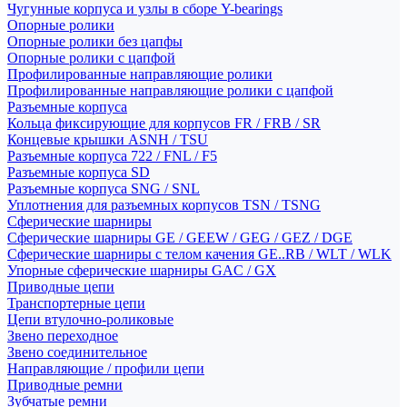
Чугунные корпуса и узлы в сборе Y-bearings
Опорные ролики
Опорные ролики без цапфы
Опорные ролики с цапфой
Профилированные направляющие ролики
Профилированные направляющие ролики с цапфой
Разъемные корпуса
Кольца фиксирующие для корпусов FR / FRB / SR
Концевые крышки ASNH / TSU
Разъемные корпуса 722 / FNL / F5
Разъемные корпуса SD
Разъемные корпуса SNG / SNL
Уплотнения для разъемных корпусов TSN / TSNG
Сферические шарниры
Сферические шарниры GE / GEEW / GEG / GEZ / DGE
Сферические шарниры с телом качения GE..RB / WLT / WLK
Упорные сферические шарниры GAC / GX
Приводные цепи
Транспортерные цепи
Цепи втулочно-роликовые
Звено переходное
Звено соединительное
Направляющие / профили цепи
Приводные ремни
Зубчатые ремни