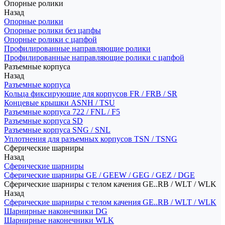
Опорные ролики
Назад
Опорные ролики
Опорные ролики без цапфы
Опорные ролики с цапфой
Профилированные направляющие ролики
Профилированные направляющие ролики с цапфой
Разъемные корпуса
Назад
Разъемные корпуса
Кольца фиксирующие для корпусов FR / FRB / SR
Концевые крышки ASNH / TSU
Разъемные корпуса 722 / FNL / F5
Разъемные корпуса SD
Разъемные корпуса SNG / SNL
Уплотнения для разъемных корпусов TSN / TSNG
Сферические шарниры
Назад
Сферические шарниры
Сферические шарниры GE / GEEW / GEG / GEZ / DGE
Сферические шарниры с телом качения GE..RB / WLT / WLK
Назад
Сферические шарниры с телом качения GE..RB / WLT / WLK
Шарнирные наконечники DG
Шарнирные наконечники WLK