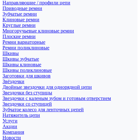
Направляющие / профили цепи
Приводные ремни
Зубчатые ремни
Клиновые ремни
Круглые ремни
Многоручьевые клиновые ремни
Плоские ремни
Ремни вариаторные
Ремни поликлиновые
Шкивы
Шкивы зубчатые
Шкивы клиновые
Шкивы поликлиновые
Заготовки для шкивов
Звёздочки
Двойные звездочки для однорядной цепи
Звездочки без ступицы
Звездочки с каленым зубом и готовым отверстием
Звездочки со ступицей
Зубчатое колесо для ленточных цепей
Натяжитель цепи
Услуги
Акции
Компания
Новости