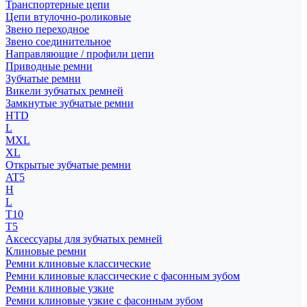
Транспортерные цепи
Цепи втулочно-роликовые
Звено переходное
Звено соединительное
Направляющие / профили цепи
Приводные ремни
Зубчатые ремни
Викели зубчатых ремней
Замкнутые зубчатые ремни
HTD
L
MXL
XL
Открытые зубчатые ремни
AT5
H
L
T10
T5
Аксессуары для зубчатых ремней
Клиновые ремни
Ремни клиновые классические
Ремни клиновые классические с фасонным зубом
Ремни клиновые узкие
Ремни клиновые узкие с фасонным зубом