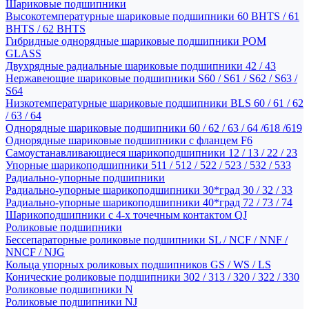
Шариковые подшипники
Высокотемпературные шариковые подшипники 60 BHTS / 61
BHTS / 62 BHTS
Гибридные однорядные шариковые подшипники POM
GLASS
Двухрядные радиальные шариковые подшипники 42 / 43
Нержавеющие шариковые подшипники S60 / S61 / S62 / S63 /
S64
Низкотемпературные шариковые подшипники BLS 60 / 61 / 62
/ 63 / 64
Однорядные шариковые подшипники 60 / 62 / 63 / 64 /618 /619
Однорядные шариковые подшипники с фланцем F6
Самоустанавливающиеся шарикоподшипники 12 / 13 / 22 / 23
Упорные шарикоподшипники 511 / 512 / 522 / 523 / 532 / 533
Радиально-упорные подшипники
Радиально-упорные шарикоподшипники 30*град 30 / 32 / 33
Радиально-упорные шарикоподшипники 40*град 72 / 73 / 74
Шарикоподшипники с 4-х точечным контактом QJ
Роликовые подшипники
Бессепараторные роликовые подшипники SL / NCF / NNF /
NNCF / NJG
Кольца упорных роликовых подшипников GS / WS / LS
Конические роликовые подшипники 302 / 313 / 320 / 322 / 330
Роликовые подшипники N
Роликовые подшипники NJ