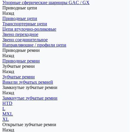
Упорные сферические шарниры GAC / GX
Приводные цепи
Назад
Приводные цепи
Транспортерные цепи
Цепи втулочно-роликовые
Звено переходное
Звено соединительное
Направляющие / профили цепи
Приводные ремни
Назад
Приводные ремни
Зубчатые ремни
Назад
Зубчатые ремни
Викели зубчатых ремней
Замкнутые зубчатые ремни
Назад
Замкнутые зубчатые ремни
HTD
L
MXL
XL
Открытые зубчатые ремни
Назад