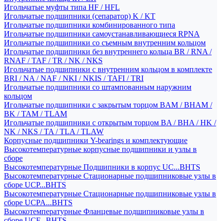
Игольчатые муфты типа HF / HFL
Игольчатые подшипники (сепаратор) K / KT
Игольчатые подшипники комбинированного типа
Игольчатые подшипники самоустанавливающиеся RPNA
Игольчатые подшипники со съемным внутренним кольцом
Игольчатые подшипники без внутреннего кольца BR / RNA /
RNAF / TAF / TR / NK / NKS
Игольчатые подшипники с внутренним кольцом в комплекте
BRI / NA / NAF / NKI / NKIS / TAFI / TRI
Игольчатые подшипники со штампованным наружним
кольцом
Игольчатые подшипники с закрытым торцом BAM / BHAM /
BK / TAM / TLAM
Игольчатые подшипники с открытым торцом BA / BHA / HK /
NK / NKS / TA / TLA / TLAW
Корпусные подшипники Y-bearings и комплектующие
Высокотемпературные корпусные подшипники и узлы в
сборе
Высокотемпературные Подшипники в корпус UC...BHTS
Высокотемпературные Стационарные подшипниковые узлы в
сборе UCP...BHTS
Высокотемпературные Стационарные подшипниковые узлы в
сборе UCPA...BHTS
Высокотемпературные Фланцевые подшипниковые узлы в
сборе UCF...BHTS