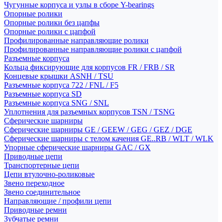
Чугунные корпуса и узлы в сборе Y-bearings
Опорные ролики
Опорные ролики без цапфы
Опорные ролики с цапфой
Профилированные направляющие ролики
Профилированные направляющие ролики с цапфой
Разъемные корпуса
Кольца фиксирующие для корпусов FR / FRB / SR
Концевые крышки ASNH / TSU
Разъемные корпуса 722 / FNL / F5
Разъемные корпуса SD
Разъемные корпуса SNG / SNL
Уплотнения для разъемных корпусов TSN / TSNG
Сферические шарниры
Сферические шарниры GE / GEEW / GEG / GEZ / DGE
Сферические шарниры с телом качения GE..RB / WLT / WLK
Упорные сферические шарниры GAC / GX
Приводные цепи
Транспортерные цепи
Цепи втулочно-роликовые
Звено переходное
Звено соединительное
Направляющие / профили цепи
Приводные ремни
Зубчатые ремни