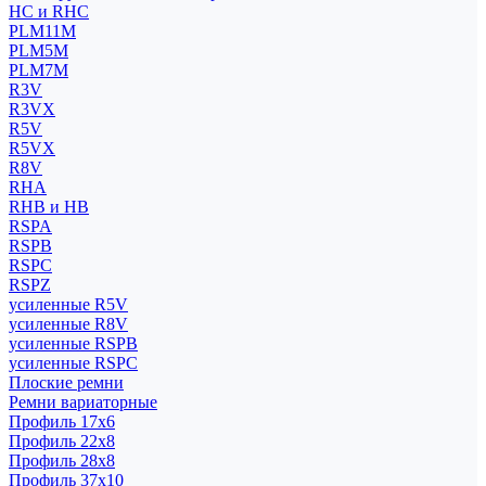
HC и RHC
PLM11M
PLM5M
PLM7M
R3V
R3VX
R5V
R5VX
R8V
RHA
RHB и HB
RSPA
RSPB
RSPC
RSPZ
усиленные R5V
усиленные R8V
усиленные RSPB
усиленные RSPC
Плоские ремни
Ремни вариаторные
Профиль 17x6
Профиль 22x8
Профиль 28x8
Профиль 37x10