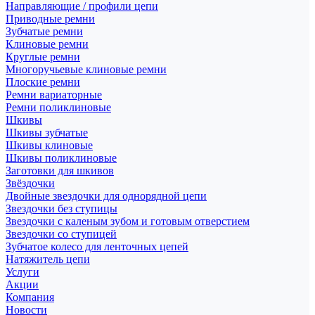
Направляющие / профили цепи
Приводные ремни
Зубчатые ремни
Клиновые ремни
Круглые ремни
Многоручьевые клиновые ремни
Плоские ремни
Ремни вариаторные
Ремни поликлиновые
Шкивы
Шкивы зубчатые
Шкивы клиновые
Шкивы поликлиновые
Заготовки для шкивов
Звёздочки
Двойные звездочки для однорядной цепи
Звездочки без ступицы
Звездочки с каленым зубом и готовым отверстием
Звездочки со ступицей
Зубчатое колесо для ленточных цепей
Натяжитель цепи
Услуги
Акции
Компания
Новости