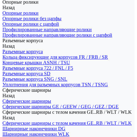
Опорные ролики
Назад
Опорные ролики
Опорные ролики без цапфы
Опорные ролики с цапфой
Профилированные направляющие ролики
Профилированные направляющие ролики с цапфой
Разъемные корпуса
Назад
Разъемные корпуса
Кольца фиксирующие для корпусов FR / FRB / SR
Концевые крышки ASNH / TSU
Разъемные корпуса 722 / FNL / F5
Разъемные корпуса SD
Разъемные корпуса SNG / SNL
Уплотнения для разъемных корпусов TSN / TSNG
Сферические шарниры
Назад
Сферические шарниры
Сферические шарниры GE / GEEW / GEG / GEZ / DGE
Сферические шарниры с телом качения GE..RB / WLT / WLK
Назад
Сферические шарниры с телом качения GE..RB / WLT / WLK
Шарнирные наконечники DG
Шарнирные наконечники WLK