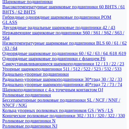
Шариковые подшипники
Высокотемпературные шариковые подшипники 60 BHTS / 61
BHTS / 62 BHTS
Гибридные однорядные шариковые подшипники POM
GLASS
Двухрядные радиальные шариковые подшипники 42 / 43
Нержавеющие шариковые подшипники S60 / S61 / S62 / S63 /
S64
Низкотемпературные шариковые подшипники BLS 60 / 61 / 62
/ 63 / 64
Однорядные шариковые подшипники 60 / 62 / 63 / 64 /618 /619
Однорядные шариковые подшипники с фланцем F6
Самоустанавливающиеся шарикоподшипники 12 / 13 / 22 / 23
Упорные шарикоподшипники 511 / 512 / 522 / 523 / 532 / 533
Радиально-упорные подшипники
Радиально-упорные шарикоподшипники 30*град 30 / 32 / 33
Радиально-упорные шарикоподшипники 40*град 72 / 73 / 74
Шарикоподшипники с 4-х точечным контактом QJ
Роликовые подшипники
Бессепараторные роликовые подшипники SL / NCF / NNF /
NNCF / NJG
Кольца упорных роликовых подшипников GS / WS / LS
Конические роликовые подшипники 302 / 313 / 320 / 322 / 330
Роликовые подшипники N
Роликовые подшипники NJ