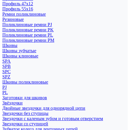
Профиль 47x12
Профиль 55x16
Ремни поликлиновые
Резиновые
Поликлиновые ремни PJ
Поликлиновые ремни PK
Поликлиновые ремни PL
Поликлиновые ремни PM
Шкивы
Шкивы зубчатые
Шкивы клиновые
SPA
SPB
SPC
SPZ
Шкивы поликлиновые
PJ
PL
Заготовки для шкивов
Звёздочки
Двойные звездочки для однорядной цепи
Звездочки без ступицы
Звездочки с каленым зубом и готовым отверстием
Звездочки со ступицей
Зубчатое колесо для ленточных цепей