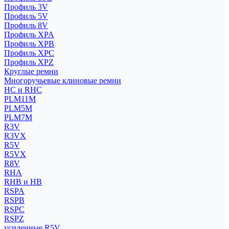
Профиль 3V
Профиль 5V
Профиль 8V
Профиль XPA
Профиль XPB
Профиль XPC
Профиль XPZ
Круглые ремни
Многоручьевые клиновые ремни
HC и RHC
PLM11M
PLM5M
PLM7M
R3V
R3VX
R5V
R5VX
R8V
RHA
RHB и HB
RSPA
RSPB
RSPC
RSPZ
усиленные R5V