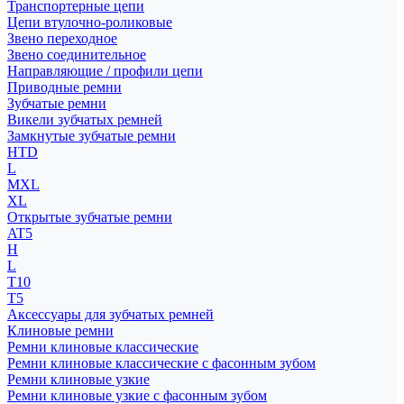
Транспортерные цепи
Цепи втулочно-роликовые
Звено переходное
Звено соединительное
Направляющие / профили цепи
Приводные ремни
Зубчатые ремни
Викели зубчатых ремней
Замкнутые зубчатые ремни
HTD
L
MXL
XL
Открытые зубчатые ремни
AT5
H
L
T10
T5
Аксессуары для зубчатых ремней
Клиновые ремни
Ремни клиновые классические
Ремни клиновые классические с фасонным зубом
Ремни клиновые узкие
Ремни клиновые узкие с фасонным зубом