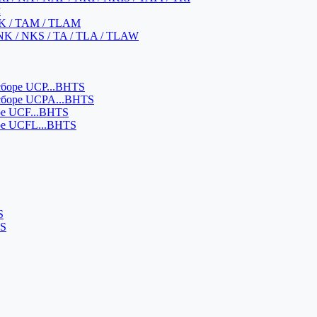
м
K / TAM / TLAM
NK / NKS / TA / TLA / TLAW
боре UCP...BHTS
сборе UCPA...BHTS
ре UCF...BHTS
ре UCFL...BHTS
S
SS