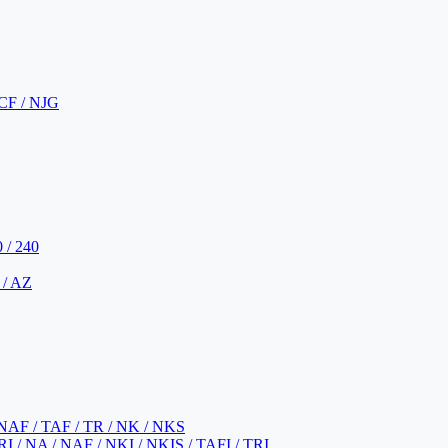
CF / NJG
 / 240
 / AZ
NAF / TAF / TR / NK / NKS
 / NA / NAF / NKI / NKIS / TAFI / TRI