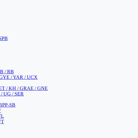
 SPB
 B / RB
 GYE / YAR / UCX
YET / KH / GRAE / GNE
/ UG / SER
 BPP-SB
F
FL
FT