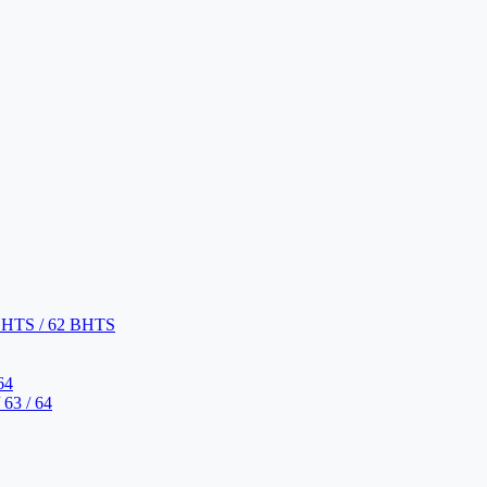
BHTS / 62 BHTS
64
63 / 64