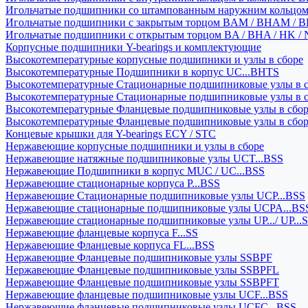
Игольчатые подшипники со штампованным наружним кольцо
Игольчатые подшипники с закрытым торцом BAM / BHAM / B
Игольчатые подшипники с открытым торцом BA / BHA / HK / 
Корпусные подшипники Y-bearings и комплектующие
Высокотемпературные корпусные подшипники и узлы в сборе
Высокотемпературные Подшипники в корпус UC...BHTS
Высокотемпературные Стационарные подшипниковые узлы в с
Высокотемпературные Стационарные подшипниковые узлы в 
Высокотемпературные Фланцевые подшипниковые узлы в сбо
Высокотемпературные Фланцевые подшипниковые узлы в сбо
Концевые крышки для Y-bearings ECY / STC
Нержавеющие корпусные подшипники и узлы в сборе
Нержавеющие натяжные подшипниковые узлы UCT...BSS
Нержавеющие Подшипники в корпус MUC / UC...BSS
Нержавеющие стационарные корпуса P...BSS
Нержавеющие Стационарные подшипниковые узлы UCP...BSS
Нержавеющие стационарные подшипниковые узлы UCPA...BS
Нержавеющие стационарные подшипниковые узлы UP.../ UP...
Нержавеющие фланцевые корпуса F...SS
Нержавеющие Фланцевые корпуса FL...BSS
Нержавеющие Фланцевые подшипниковые узлы SSBPF
Нержавеющие Фланцевые подшипниковые узлы SSBPFL
Нержавеющие Фланцевые подшипниковые узлы SSBPFT
Нержавеющие фланцевые подшипниковые узлы UCF...BSS
Нержавеющие фланцевые подшипниковые узлы UCFC...BSS