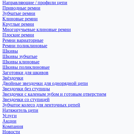
Направляющие / профили цепи
Приводные ремни
Зубчатые ремни
Клиновые ремни
Круглые ремни
Многоручьевые клиновые ремни
Плоские ремни
Ремни вариаторные
Ремни поликлиновые
Шкивы
Шкивы зубчатые
Шкивы клиновые
Шкивы поликлиновые
Заготовки для шкивов
Звёздочки
Двойные звездочки для однорядной цепи
Звездочки без ступицы
Звездочки с каленым зубом и готовым отверстием
Звездочки со ступицей
Зубчатое колесо для ленточных цепей
Натяжитель цепи
Услуги
Акции
Компания
Новости