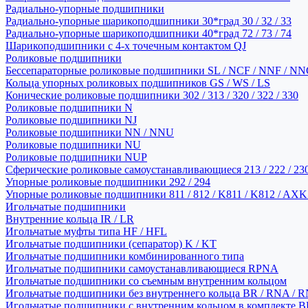
Радиально-упорные подшипники
Радиально-упорные шарикоподшипники 30*град 30 / 32 / 33
Радиально-упорные шарикоподшипники 40*град 72 / 73 / 74
Шарикоподшипники с 4-х точечным контактом QJ
Роликовые подшипники
Бессепараторные роликовые подшипники SL / NCF / NNF / NN
Кольца упорных роликовых подшипников GS / WS / LS
Конические роликовые подшипники 302 / 313 / 320 / 322 / 330
Роликовые подшипники N
Роликовые подшипники NJ
Роликовые подшипники NN / NNU
Роликовые подшипники NU
Роликовые подшипники NUP
Сферические роликовые самоустанавливающиеся 213 / 222 / 230
Упорные роликовые подшипники 292 / 294
Упорные роликовые подшипники 811 / 812 / K811 / K812 / AXK
Игольчатые подшипники
Внутренние кольца IR / LR
Игольчатые муфты типа HF / HFL
Игольчатые подшипники (сепаратор) K / KT
Игольчатые подшипники комбинированного типа
Игольчатые подшипники самоустанавливающиеся RPNA
Игольчатые подшипники со съемным внутренним кольцом
Игольчатые подшипники без внутреннего кольца BR / RNA / R
Игольчатые подшипники с внутренним кольцом в комплекте BRI