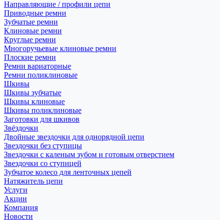
Направляющие / профили цепи
Приводные ремни
Зубчатые ремни
Клиновые ремни
Круглые ремни
Многоручьевые клиновые ремни
Плоские ремни
Ремни вариаторные
Ремни поликлиновые
Шкивы
Шкивы зубчатые
Шкивы клиновые
Шкивы поликлиновые
Заготовки для шкивов
Звёздочки
Двойные звездочки для однорядной цепи
Звездочки без ступицы
Звездочки с каленым зубом и готовым отверстием
Звездочки со ступицей
Зубчатое колесо для ленточных цепей
Натяжитель цепи
Услуги
Акции
Компания
Новости