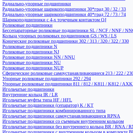
Радиально-упорные подшипники
Радиально-упорные шарикоподшипники 30*град 30 / 32 / 33
Радиально-упорные шарикоподшипники 40*град 72 / 73 / 74
Шарикоподшипники с 4-х точечным контактом QJ
Роликовые подшипники
Бессепараторные роликовые подшипники SL / NCF / NNF / NN
Кольца упорных роликовых подшипников GS / WS / LS
Конические роликовые подшипники 302 / 313 / 320 / 322 / 330
Роликовые подшипники N
Роликовые подшипники NJ
Роликовые подшипники NN / NNU
Роликовые подшипники NU
Роликовые подшипники NUP
Сферические роликовые самоустанавливающиеся 213 / 222 / 230
Упорные роликовые подшипники 292 / 294
Упорные роликовые подшипники 811 / 812 / K811 / K812 / AXK
Игольчатые подшипники
Внутренние кольца IR / LR
Игольчатые муфты типа HF / HFL
Игольчатые подшипники (сепаратор) K / KT
Игольчатые подшипники комбинированного типа
Игольчатые подшипники самоустанавливающиеся RPNA
Игольчатые подшипники со съемным внутренним кольцом
Игольчатые подшипники без внутреннего кольца BR / RNA / R
Игольчатые подшипники с внутренним кольцом в комплекте BRI