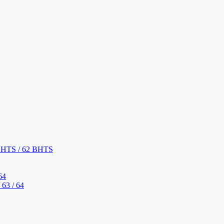
BHTS / 62 BHTS
64
63 / 64