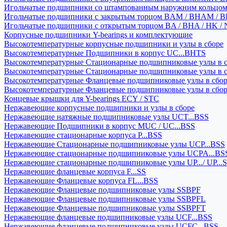
Игольчатые подшипники со штампованным наружним кольцо
Игольчатые подшипники с закрытым торцом BAM / BHAM / B
Игольчатые подшипники с открытым торцом BA / BHA / HK / 
Корпусные подшипники Y-bearings и комплектующие
Высокотемпературные корпусные подшипники и узлы в сборе
Высокотемпературные Подшипники в корпус UC...BHTS
Высокотемпературные Стационарные подшипниковые узлы в с
Высокотемпературные Стационарные подшипниковые узлы в 
Высокотемпературные Фланцевые подшипниковые узлы в сбо
Высокотемпературные Фланцевые подшипниковые узлы в сбо
Концевые крышки для Y-bearings ECY / STC
Нержавеющие корпусные подшипники и узлы в сборе
Нержавеющие натяжные подшипниковые узлы UCT...BSS
Нержавеющие Подшипники в корпус MUC / UC...BSS
Нержавеющие стационарные корпуса P...BSS
Нержавеющие Стационарные подшипниковые узлы UCP...BSS
Нержавеющие стационарные подшипниковые узлы UCPA...BS
Нержавеющие стационарные подшипниковые узлы UP.../ UP...
Нержавеющие фланцевые корпуса F...SS
Нержавеющие Фланцевые корпуса FL...BSS
Нержавеющие Фланцевые подшипниковые узлы SSBPF
Нержавеющие Фланцевые подшипниковые узлы SSBPFL
Нержавеющие Фланцевые подшипниковые узлы SSBPFT
Нержавеющие фланцевые подшипниковые узлы UCF...BSS
Нержавеющие фланцевые подшипниковые узлы UCFC...BSS