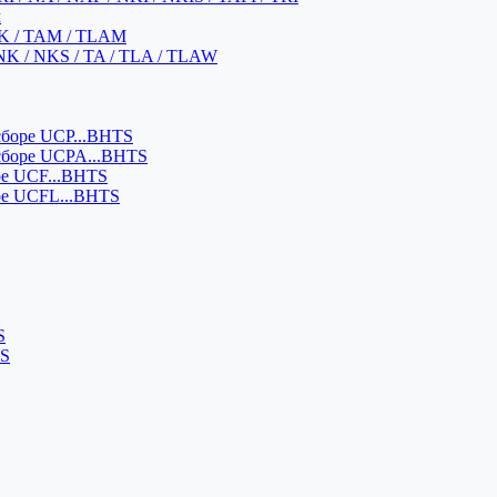
м
K / TAM / TLAM
NK / NKS / TA / TLA / TLAW
боре UCP...BHTS
сборе UCPA...BHTS
ре UCF...BHTS
ре UCFL...BHTS
S
SS