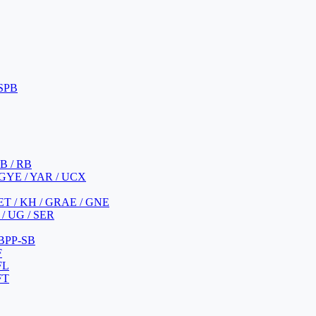
 SPB
 B / RB
 GYE / YAR / UCX
YET / KH / GRAE / GNE
/ UG / SER
 BPP-SB
F
FL
FT