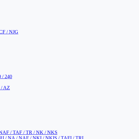
CF / NJG
 / 240
 / AZ
NAF / TAF / TR / NK / NKS
 / NA / NAF / NKI / NKIS / TAFI / TRI