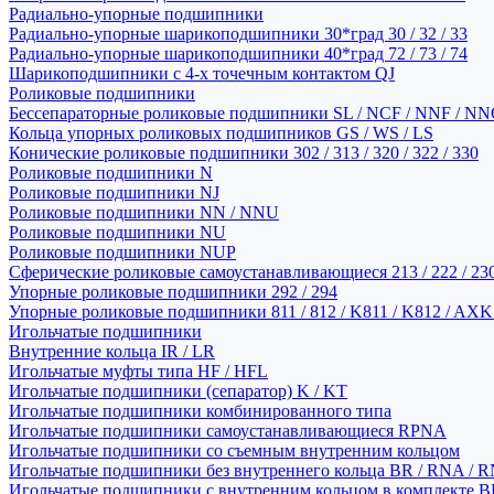
Радиально-упорные подшипники
Радиально-упорные шарикоподшипники 30*град 30 / 32 / 33
Радиально-упорные шарикоподшипники 40*град 72 / 73 / 74
Шарикоподшипники с 4-х точечным контактом QJ
Роликовые подшипники
Бессепараторные роликовые подшипники SL / NCF / NNF / NN
Кольца упорных роликовых подшипников GS / WS / LS
Конические роликовые подшипники 302 / 313 / 320 / 322 / 330
Роликовые подшипники N
Роликовые подшипники NJ
Роликовые подшипники NN / NNU
Роликовые подшипники NU
Роликовые подшипники NUP
Сферические роликовые самоустанавливающиеся 213 / 222 / 230
Упорные роликовые подшипники 292 / 294
Упорные роликовые подшипники 811 / 812 / K811 / K812 / AXK
Игольчатые подшипники
Внутренние кольца IR / LR
Игольчатые муфты типа HF / HFL
Игольчатые подшипники (сепаратор) K / KT
Игольчатые подшипники комбинированного типа
Игольчатые подшипники самоустанавливающиеся RPNA
Игольчатые подшипники со съемным внутренним кольцом
Игольчатые подшипники без внутреннего кольца BR / RNA / R
Игольчатые подшипники с внутренним кольцом в комплекте BRI