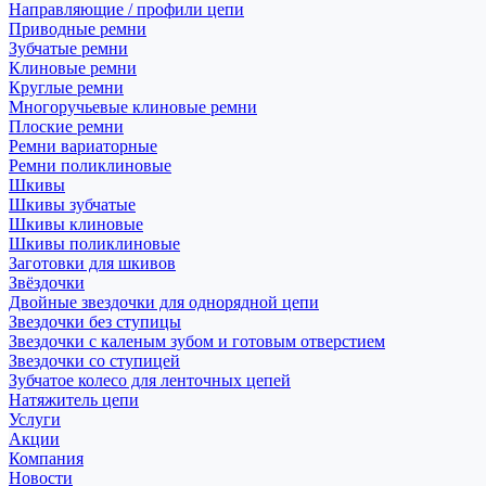
Направляющие / профили цепи
Приводные ремни
Зубчатые ремни
Клиновые ремни
Круглые ремни
Многоручьевые клиновые ремни
Плоские ремни
Ремни вариаторные
Ремни поликлиновые
Шкивы
Шкивы зубчатые
Шкивы клиновые
Шкивы поликлиновые
Заготовки для шкивов
Звёздочки
Двойные звездочки для однорядной цепи
Звездочки без ступицы
Звездочки с каленым зубом и готовым отверстием
Звездочки со ступицей
Зубчатое колесо для ленточных цепей
Натяжитель цепи
Услуги
Акции
Компания
Новости