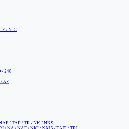
CF / NJG
 / 240
 / AZ
NAF / TAF / TR / NK / NKS
 / NA / NAF / NKI / NKIS / TAFI / TRI