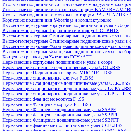
Игольчатые подшипники со штампованным наружним кольцо
Игольчатые подшипники с закрытым торцом BAM / BHAM / B
Игольчатые подшипники с открытым торцом BA / BHA / HK / 
Корпусные подшипники Y-bearings и комплектующие
Высокотемпературные корпусные подшипники и узлы в сборе
Высокотемпературные Подшипники в корпус UC...BHTS
Высокотемпературные Стационарные подшипниковые узлы в с
Высокотемпературные Стационарные подшипниковые узлы в 
Высокотемпературные Фланцевые подшипниковые узлы в сбо
Высокотемпературные Фланцевые подшипниковые узлы в сбо
Концевые крышки для Y-bearings ECY / STC
Нержавеющие корпусные подшипники и узлы в сборе
Нержавеющие натяжные подшипниковые узлы UCT...BSS
Нержавеющие Подшипники в корпус MUC / UC...BSS
Нержавеющие стационарные корпуса P...BSS
Нержавеющие Стационарные подшипниковые узлы UCP...BSS
Нержавеющие стационарные подшипниковые узлы UCPA...BS
Нержавеющие стационарные подшипниковые узлы UP.../ UP...
Нержавеющие фланцевые корпуса F...SS
Нержавеющие Фланцевые корпуса FL...BSS
Нержавеющие Фланцевые подшипниковые узлы SSBPF
Нержавеющие Фланцевые подшипниковые узлы SSBPFL
Нержавеющие Фланцевые подшипниковые узлы SSBPFT
Нержавеющие фланцевые подшипниковые узлы UCF...BSS
Нержавеющие фланцевые подшипниковые узлы UCFC...BSS