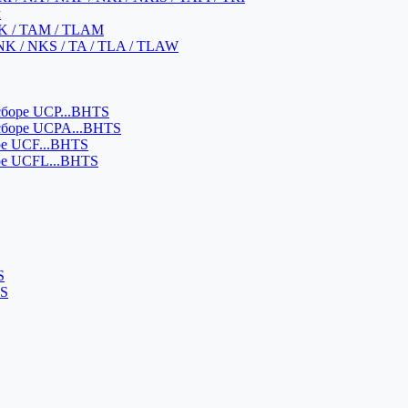
м
K / TAM / TLAM
NK / NKS / TA / TLA / TLAW
боре UCP...BHTS
сборе UCPA...BHTS
ре UCF...BHTS
ре UCFL...BHTS
S
SS