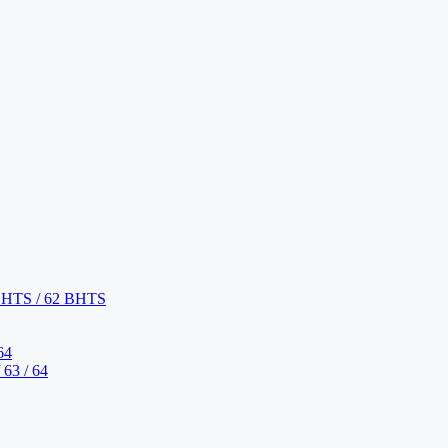
BHTS / 62 BHTS
64
63 / 64