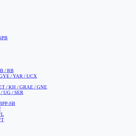
 SPB
 B / RB
 GYE / YAR / UCX
YET / KH / GRAE / GNE
/ UG / SER
 BPP-SB
F
FL
FT