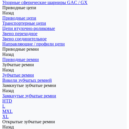
Упорные сферические шарниры GAC / GX
Приводные цепи
Назад
Приводные цепи
Транспортерные цепи
Цепи втулочно-роликовые
Звено переходное
Звено соединительное
Направляющие / профили цепи
Приводные ремни
Назад
Приводные ремни
Зубчатые ремни
Назад
Зубчатые ремни
Викели зубчатых ремней
Замкнутые зубчатые ремни
Назад
Замкнутые зубчатые ремни
HTD
L
MXL
XL
Открытые зубчатые ремни
Назад