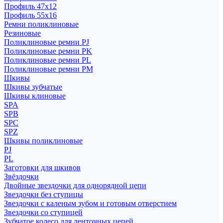
Профиль 47x12
Профиль 55x16
Ремни поликлиновые
Резиновые
Поликлиновые ремни PJ
Поликлиновые ремни PK
Поликлиновые ремни PL
Поликлиновые ремни PM
Шкивы
Шкивы зубчатые
Шкивы клиновые
SPA
SPB
SPC
SPZ
Шкивы поликлиновые
PJ
PL
Заготовки для шкивов
Звёздочки
Двойные звездочки для однорядной цепи
Звездочки без ступицы
Звездочки с каленым зубом и готовым отверстием
Звездочки со ступицей
Зубчатое колесо для ленточных цепей