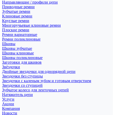
Направляющие / профили цепи
Приводные ремни
Зубчатые ремни
Клиновые ремни
Круглые ремни
Многоручьевые клиновые ремни
Плоские ремни
Ремни вариаторные
Ремни поликлиновые
Шкивы
Шкивы зубчатые
Шкивы клиновые
Шкивы поликлиновые
Заготовки для шкивов
Звёздочки
Двойные звездочки для однорядной цепи
Звездочки без ступицы
Звездочки с каленым зубом и готовым отверстием
Звездочки со ступицей
Зубчатое колесо для ленточных цепей
Натяжитель цепи
Услуги
Акции
Компания
Новости