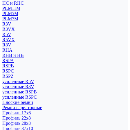
HC и RHC
PLM11M
PLM5M
PLM7M
R3V
R3VX
R5V
R5VX
R8V
RHA
RHB и HB
RSPA
RSPB
RSPC
RSPZ
усиленные R5V
усиленные R8V
усиленные RSPB
усиленные RSPC
Плоские ремни
Ремни вариаторные
Профиль 17x6
Профиль 22x8
Профиль 28x8
Профиль 37x10