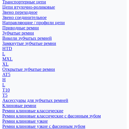
Транспортерные цепи
Цепи втулочно-роликовые
Звено переходное
Звено соединительное
Направляющие / профили цепи
Приводные ремни
Зубчатые ремни
Викели зубчатых ремней
Замкнутые зубчатые ремни
HTD
L
MXL
XL
Открытые зубчатые ремни
AT5
H
L
T10
T5
Аксессуары для зубчатых ремней
Клиновые ремни
Ремни клиновые классические
Ремни клиновые классические с фасонным зубом
Ремни клиновые узкие
Ремни клиновые узкие с фасонным зубом