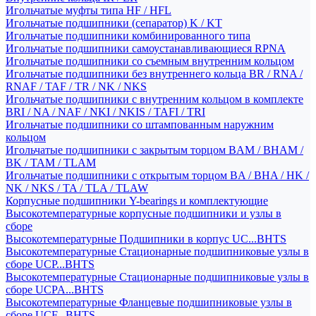
Игольчатые муфты типа HF / HFL
Игольчатые подшипники (сепаратор) K / KT
Игольчатые подшипники комбинированного типа
Игольчатые подшипники самоустанавливающиеся RPNA
Игольчатые подшипники со съемным внутренним кольцом
Игольчатые подшипники без внутреннего кольца BR / RNA /
RNAF / TAF / TR / NK / NKS
Игольчатые подшипники с внутренним кольцом в комплекте
BRI / NA / NAF / NKI / NKIS / TAFI / TRI
Игольчатые подшипники со штампованным наружним
кольцом
Игольчатые подшипники с закрытым торцом BAM / BHAM /
BK / TAM / TLAM
Игольчатые подшипники с открытым торцом BA / BHA / HK /
NK / NKS / TA / TLA / TLAW
Корпусные подшипники Y-bearings и комплектующие
Высокотемпературные корпусные подшипники и узлы в
сборе
Высокотемпературные Подшипники в корпус UC...BHTS
Высокотемпературные Стационарные подшипниковые узлы в
сборе UCP...BHTS
Высокотемпературные Стационарные подшипниковые узлы в
сборе UCPA...BHTS
Высокотемпературные Фланцевые подшипниковые узлы в
сборе UCF...BHTS