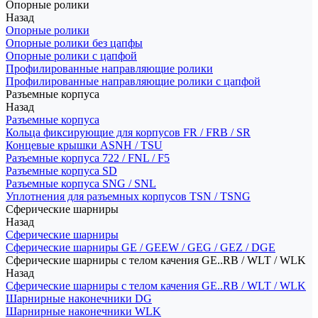
Опорные ролики
Назад
Опорные ролики
Опорные ролики без цапфы
Опорные ролики с цапфой
Профилированные направляющие ролики
Профилированные направляющие ролики с цапфой
Разъемные корпуса
Назад
Разъемные корпуса
Кольца фиксирующие для корпусов FR / FRB / SR
Концевые крышки ASNH / TSU
Разъемные корпуса 722 / FNL / F5
Разъемные корпуса SD
Разъемные корпуса SNG / SNL
Уплотнения для разъемных корпусов TSN / TSNG
Сферические шарниры
Назад
Сферические шарниры
Сферические шарниры GE / GEEW / GEG / GEZ / DGE
Сферические шарниры с телом качения GE..RB / WLT / WLK
Назад
Сферические шарниры с телом качения GE..RB / WLT / WLK
Шарнирные наконечники DG
Шарнирные наконечники WLK