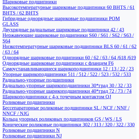
Шариковые подшипники
Высокотемпературные шариковые подшипники 60 BHTS / 61
BHTS / 62 BHTS
Гибридные однорядные шариковые подшипники POM
GLASS
Двухрядные радиальные шариковые подшипники 42 / 43
Нержавеющие шариковые подшипники S60 / S61 / S62 / S63 /
S64
Низкотемпературные шариковые подшипники BLS 60 / 61 / 62
/ 63 / 64
Однорядные шариковые подшипники 60 / 62 / 63 / 64 /618 /619
Однорядные шариковые подшипники с фланцем F6
Самоустанавливающиеся шарикоподшипники 12 / 13 / 22 / 23
Упорные шарикоподшипники 511 / 512 / 522 / 523 / 532 / 533
Радиально-упорные подшипники
Радиально-упорные шарикоподшипники 30*град 30 / 32 / 33
Радиально-упорные шарикоподшипники 40*град 72 / 73 / 74
Шарикоподшипники с 4-х точечным контактом QJ
Роликовые подшипники
Бессепараторные роликовые подшипники SL / NCF / NNF /
NNCF / NJG
Кольца упорных роликовых подшипников GS / WS / LS
Конические роликовые подшипники 302 / 313 / 320 / 322 / 330
Роликовые подшипники N
Роликовые подшипники NJ