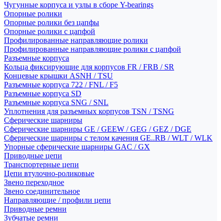
Чугунные корпуса и узлы в сборе Y-bearings
Опорные ролики
Опорные ролики без цапфы
Опорные ролики с цапфой
Профилированные направляющие ролики
Профилированные направляющие ролики с цапфой
Разъемные корпуса
Кольца фиксирующие для корпусов FR / FRB / SR
Концевые крышки ASNH / TSU
Разъемные корпуса 722 / FNL / F5
Разъемные корпуса SD
Разъемные корпуса SNG / SNL
Уплотнения для разъемных корпусов TSN / TSNG
Сферические шарниры
Сферические шарниры GE / GEEW / GEG / GEZ / DGE
Сферические шарниры с телом качения GE..RB / WLT / WLK
Упорные сферические шарниры GAC / GX
Приводные цепи
Транспортерные цепи
Цепи втулочно-роликовые
Звено переходное
Звено соединительное
Направляющие / профили цепи
Приводные ремни
Зубчатые ремни