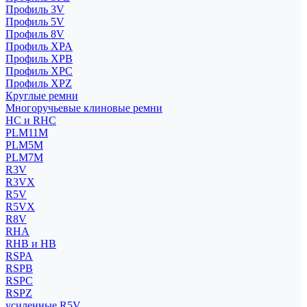
Профиль 3V
Профиль 5V
Профиль 8V
Профиль XPA
Профиль XPB
Профиль XPC
Профиль XPZ
Круглые ремни
Многоручьевые клиновые ремни
HC и RHC
PLM11M
PLM5M
PLM7M
R3V
R3VX
R5V
R5VX
R8V
RHA
RHB и HB
RSPA
RSPB
RSPC
RSPZ
усиленные R5V