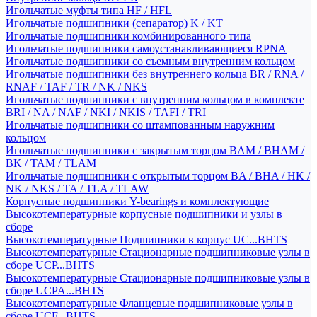
Игольчатые муфты типа HF / HFL
Игольчатые подшипники (сепаратор) K / KT
Игольчатые подшипники комбинированного типа
Игольчатые подшипники самоустанавливающиеся RPNA
Игольчатые подшипники со съемным внутренним кольцом
Игольчатые подшипники без внутреннего кольца BR / RNA /
RNAF / TAF / TR / NK / NKS
Игольчатые подшипники с внутренним кольцом в комплекте
BRI / NA / NAF / NKI / NKIS / TAFI / TRI
Игольчатые подшипники со штампованным наружним
кольцом
Игольчатые подшипники с закрытым торцом BAM / BHAM /
BK / TAM / TLAM
Игольчатые подшипники с открытым торцом BA / BHA / HK /
NK / NKS / TA / TLA / TLAW
Корпусные подшипники Y-bearings и комплектующие
Высокотемпературные корпусные подшипники и узлы в
сборе
Высокотемпературные Подшипники в корпус UC...BHTS
Высокотемпературные Стационарные подшипниковые узлы в
сборе UCP...BHTS
Высокотемпературные Стационарные подшипниковые узлы в
сборе UCPA...BHTS
Высокотемпературные Фланцевые подшипниковые узлы в
сборе UCF...BHTS