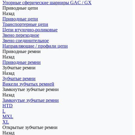
Упорные сферические шарниры GAC / GX
Приводные цепи
Назад
Приводные цепи
Транспортерные цепи
Цепи втулочно-роликовые
Звено переходное
Звено соединительное
Направляющие / профили цепи
Приводные ремни
Назад
Приводные ремни
Зубчатые ремни
Назад
Зубчатые ремни
Викели зубчатых ремней
Замкнутые зубчатые ремни
Назад
Замкнутые зубчатые ремни
HTD
L
MXL
XL
Открытые зубчатые ремни
Назад