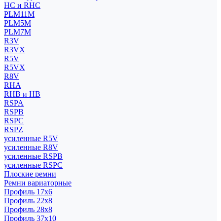
HC и RHC
PLM11M
PLM5M
PLM7M
R3V
R3VX
R5V
R5VX
R8V
RHA
RHB и HB
RSPA
RSPB
RSPC
RSPZ
усиленные R5V
усиленные R8V
усиленные RSPB
усиленные RSPC
Плоские ремни
Ремни вариаторные
Профиль 17x6
Профиль 22x8
Профиль 28x8
Профиль 37x10