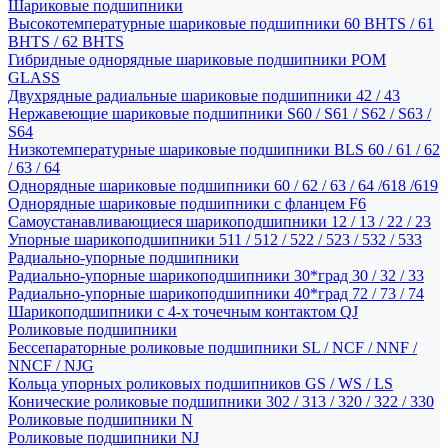
Шариковые подшипники
Высокотемпературные шариковые подшипники 60 BHTS / 61
BHTS / 62 BHTS
Гибридные однорядные шариковые подшипники POM
GLASS
Двухрядные радиальные шариковые подшипники 42 / 43
Нержавеющие шариковые подшипники S60 / S61 / S62 / S63 /
S64
Низкотемпературные шариковые подшипники BLS 60 / 61 / 62
/ 63 / 64
Однорядные шариковые подшипники 60 / 62 / 63 / 64 /618 /619
Однорядные шариковые подшипники с фланцем F6
Самоустанавливающиеся шарикоподшипники 12 / 13 / 22 / 23
Упорные шарикоподшипники 511 / 512 / 522 / 523 / 532 / 533
Радиально-упорные подшипники
Радиально-упорные шарикоподшипники 30*град 30 / 32 / 33
Радиально-упорные шарикоподшипники 40*град 72 / 73 / 74
Шарикоподшипники с 4-х точечным контактом QJ
Роликовые подшипники
Бессепараторные роликовые подшипники SL / NCF / NNF /
NNCF / NJG
Кольца упорных роликовых подшипников GS / WS / LS
Конические роликовые подшипники 302 / 313 / 320 / 322 / 330
Роликовые подшипники N
Роликовые подшипники NJ