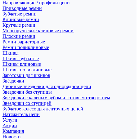
Направляющие / профили цепи
Приводные ремни
Зубчатые ремни
Клиновые ремни
Круглые ремни
Многоручьевые клиновые ремни
Плоские ремни
Ремни вариаторные
Ремни поликлиновые
Шкивы
Шкивы зубчатые
Шкивы клиновые
Шкивы поликлиновые
Заготовки для шкивов
Звёздочки
Двойные звездочки для однорядной цепи
Звездочки без ступицы
Звездочки с каленым зубом и готовым отверстием
Звездочки со ступицей
Зубчатое колесо для ленточных цепей
Натяжитель цепи
Услуги
Акции
Компания
Новости