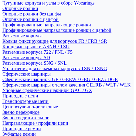
Чугунные корпуса и узлы в сборе Y-bearings
Опорные ролики
Опорные ролики без цапфы
Опорные ролики с цапфой
Профилированные направляющие ролики
Профилированные направляющие ролики с цапфой
Разъемные корпуса
Кольца фиксирующие для корпусов FR / FRB / SR
Концевые крышки ASNH / TSU
Разъемные корпуса 722 / FNL / F5
Разъемные корпуса SD
Разъемные корпуса SNG / SNL
Уплотнения для разъемных корпусов TSN / TSNG
Сферические шарниры
Сферические шарниры GE / GEEW / GEG / GEZ / DGE
Сферические шарниры с телом качения GE..RB / WLT / WLK
Упорные сферические шарниры GAC / GX
Приводные цепи
Транспортерные цепи
Цепи втулочно-роликовые
Звено переходное
Звено соединительное
Направляющие / профили цепи
Приводные ремни
Зубчатые ремни