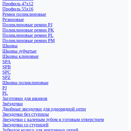
Профиль 47x12
Профиль 55x16
Ремни поликлиновые
Резиновые
Поликлиновые ремни PJ
Поликлиновые ремни PK
Поликлиновые ремни PL
Поликлиновые ремни PM
Шкивы
Шкивы зубчатые
Шкивы клиновые
SPA
SPB
SPC
SPZ
Шкивы поликлиновые
PJ
PL
Заготовки для шкивов
Звёздочки
Двойные звездочки для однорядной цепи
Звездочки без ступицы
Звездочки с каленым зубом и готовым отверстием
Звездочки со ступицей
Зубчатое колесо для ленточных цепей