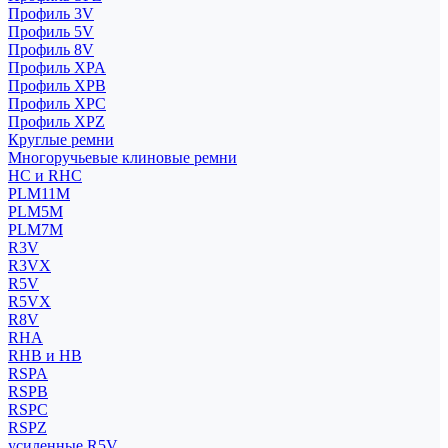
Профиль 3V
Профиль 5V
Профиль 8V
Профиль XPA
Профиль XPB
Профиль XPC
Профиль XPZ
Круглые ремни
Многоручьевые клиновые ремни
HC и RHC
PLM11M
PLM5M
PLM7M
R3V
R3VX
R5V
R5VX
R8V
RHA
RHB и HB
RSPA
RSPB
RSPC
RSPZ
усиленные R5V