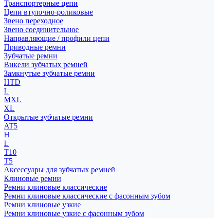
Транспортерные цепи
Цепи втулочно-роликовые
Звено переходное
Звено соединительное
Направляющие / профили цепи
Приводные ремни
Зубчатые ремни
Викели зубчатых ремней
Замкнутые зубчатые ремни
HTD
L
MXL
XL
Открытые зубчатые ремни
AT5
H
L
T10
T5
Аксессуары для зубчатых ремней
Клиновые ремни
Ремни клиновые классические
Ремни клиновые классические с фасонным зубом
Ремни клиновые узкие
Ремни клиновые узкие с фасонным зубом