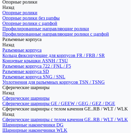
Опорные ролики
Назад
Опорные ролики
Опорные ролики без цапфы
Опорные ролики с цапфой
Профилированные направляющие ролики
Профилированные направляющие ролики с цапфой
Разъемные корпуса
Назад
Разъемные корпуса
Кольца фиксирующие для корпусов FR / FRB / SR
Концевые крышки ASNH / TSU
Разъемные корпуса 722 / FNL / F5
Разъемные корпуса SD
Разъемные корпуса SNG / SNL
Уплотнения для разъемных корпусов TSN / TSNG
Сферические шарниры
Назад
Сферические шарниры
Сферические шарниры GE / GEEW / GEG / GEZ / DGE
Сферические шарниры с телом качения GE..RB / WLT / WLK
Назад
Сферические шарниры с телом качения GE..RB / WLT / WLK
Шарнирные наконечники DG
Шарнирные наконечники WLK