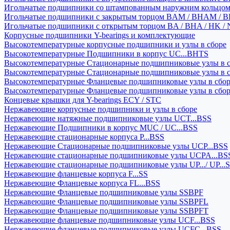
Игольчатые подшипники со штампованным наружним кольцо
Игольчатые подшипники с закрытым торцом BAM / BHAM / B
Игольчатые подшипники с открытым торцом BA / BHA / HK / 
Корпусные подшипники Y-bearings и комплектующие
Высокотемпературные корпусные подшипники и узлы в сборе
Высокотемпературные Подшипники в корпус UC...BHTS
Высокотемпературные Стационарные подшипниковые узлы в с
Высокотемпературные Стационарные подшипниковые узлы в 
Высокотемпературные Фланцевые подшипниковые узлы в сбо
Высокотемпературные Фланцевые подшипниковые узлы в сбо
Концевые крышки для Y-bearings ECY / STC
Нержавеющие корпусные подшипники и узлы в сборе
Нержавеющие натяжные подшипниковые узлы UCT...BSS
Нержавеющие Подшипники в корпус MUC / UC...BSS
Нержавеющие стационарные корпуса P...BSS
Нержавеющие Стационарные подшипниковые узлы UCP...BSS
Нержавеющие стационарные подшипниковые узлы UCPA...BS
Нержавеющие стационарные подшипниковые узлы UP.../ UP...
Нержавеющие фланцевые корпуса F...SS
Нержавеющие Фланцевые корпуса FL...BSS
Нержавеющие Фланцевые подшипниковые узлы SSBPF
Нержавеющие Фланцевые подшипниковые узлы SSBPFL
Нержавеющие Фланцевые подшипниковые узлы SSBPFT
Нержавеющие фланцевые подшипниковые узлы UCF...BSS
Нержавеющие фланцевые подшипниковые узлы UCFC...BSS