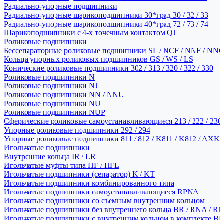
Радиально-упорные подшипники
Радиально-упорные шарикоподшипники 30*град 30 / 32 / 33
Радиально-упорные шарикоподшипники 40*град 72 / 73 / 74
Шарикоподшипники с 4-х точечным контактом QJ
Роликовые подшипники
Бессепараторные роликовые подшипники SL / NCF / NNF / NN
Кольца упорных роликовых подшипников GS / WS / LS
Конические роликовые подшипники 302 / 313 / 320 / 322 / 330
Роликовые подшипники N
Роликовые подшипники NJ
Роликовые подшипники NN / NNU
Роликовые подшипники NU
Роликовые подшипники NUP
Сферические роликовые самоустанавливающиеся 213 / 222 / 230
Упорные роликовые подшипники 292 / 294
Упорные роликовые подшипники 811 / 812 / K811 / K812 / AXK
Игольчатые подшипники
Внутренние кольца IR / LR
Игольчатые муфты типа HF / HFL
Игольчатые подшипники (сепаратор) K / KT
Игольчатые подшипники комбинированного типа
Игольчатые подшипники самоустанавливающиеся RPNA
Игольчатые подшипники со съемным внутренним кольцом
Игольчатые подшипники без внутреннего кольца BR / RNA / R
Игольчатые подшипники с внутренним кольцом в комплекте BRI