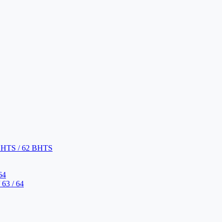
BHTS / 62 BHTS
64
63 / 64