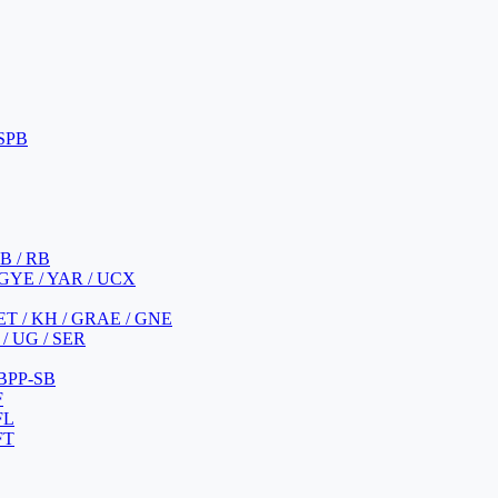
 SPB
 B / RB
 GYE / YAR / UCX
YET / KH / GRAE / GNE
/ UG / SER
 BPP-SB
F
FL
FT