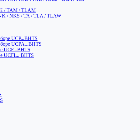
м
K / TAM / TLAM
NK / NKS / TA / TLA / TLAW
боре UCP...BHTS
сборе UCPA...BHTS
ре UCF...BHTS
ре UCFL...BHTS
S
SS