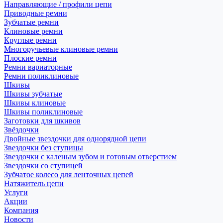
Направляющие / профили цепи
Приводные ремни
Зубчатые ремни
Клиновые ремни
Круглые ремни
Многоручьевые клиновые ремни
Плоские ремни
Ремни вариаторные
Ремни поликлиновые
Шкивы
Шкивы зубчатые
Шкивы клиновые
Шкивы поликлиновые
Заготовки для шкивов
Звёздочки
Двойные звездочки для однорядной цепи
Звездочки без ступицы
Звездочки с каленым зубом и готовым отверстием
Звездочки со ступицей
Зубчатое колесо для ленточных цепей
Натяжитель цепи
Услуги
Акции
Компания
Новости