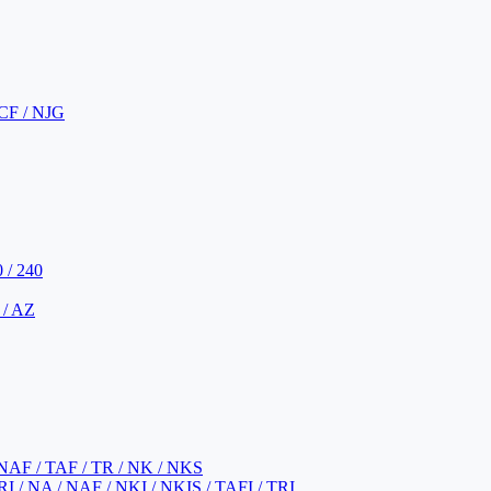
CF / NJG
 / 240
 / AZ
NAF / TAF / TR / NK / NKS
 / NA / NAF / NKI / NKIS / TAFI / TRI