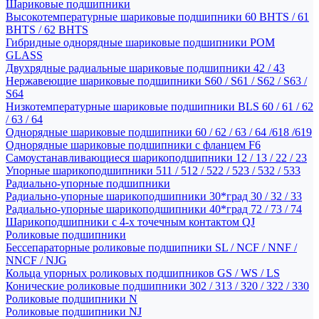
Шариковые подшипники
Высокотемпературные шариковые подшипники 60 BHTS / 61
BHTS / 62 BHTS
Гибридные однорядные шариковые подшипники POM
GLASS
Двухрядные радиальные шариковые подшипники 42 / 43
Нержавеющие шариковые подшипники S60 / S61 / S62 / S63 /
S64
Низкотемпературные шариковые подшипники BLS 60 / 61 / 62
/ 63 / 64
Однорядные шариковые подшипники 60 / 62 / 63 / 64 /618 /619
Однорядные шариковые подшипники с фланцем F6
Самоустанавливающиеся шарикоподшипники 12 / 13 / 22 / 23
Упорные шарикоподшипники 511 / 512 / 522 / 523 / 532 / 533
Радиально-упорные подшипники
Радиально-упорные шарикоподшипники 30*град 30 / 32 / 33
Радиально-упорные шарикоподшипники 40*град 72 / 73 / 74
Шарикоподшипники с 4-х точечным контактом QJ
Роликовые подшипники
Бессепараторные роликовые подшипники SL / NCF / NNF /
NNCF / NJG
Кольца упорных роликовых подшипников GS / WS / LS
Конические роликовые подшипники 302 / 313 / 320 / 322 / 330
Роликовые подшипники N
Роликовые подшипники NJ