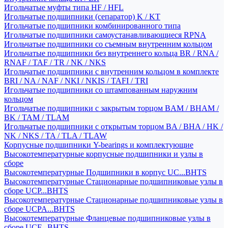
Игольчатые муфты типа HF / HFL
Игольчатые подшипники (сепаратор) K / KT
Игольчатые подшипники комбинированного типа
Игольчатые подшипники самоустанавливающиеся RPNA
Игольчатые подшипники со съемным внутренним кольцом
Игольчатые подшипники без внутреннего кольца BR / RNA /
RNAF / TAF / TR / NK / NKS
Игольчатые подшипники с внутренним кольцом в комплекте
BRI / NA / NAF / NKI / NKIS / TAFI / TRI
Игольчатые подшипники со штампованным наружним
кольцом
Игольчатые подшипники с закрытым торцом BAM / BHAM /
BK / TAM / TLAM
Игольчатые подшипники с открытым торцом BA / BHA / HK /
NK / NKS / TA / TLA / TLAW
Корпусные подшипники Y-bearings и комплектующие
Высокотемпературные корпусные подшипники и узлы в
сборе
Высокотемпературные Подшипники в корпус UC...BHTS
Высокотемпературные Стационарные подшипниковые узлы в
сборе UCP...BHTS
Высокотемпературные Стационарные подшипниковые узлы в
сборе UCPA...BHTS
Высокотемпературные Фланцевые подшипниковые узлы в
сборе UCF...BHTS