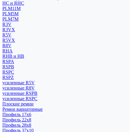
HC и RHC
PLM11M
PLM5M
PLM7M
R3V
R3VX
R5V
R5VX
R8V
RHA
RHB и HB
RSPA
RSPB
RSPC
RSPZ
усиленные R5V
усиленные R8V
усиленные RSPB
усиленные RSPC
Плоские ремни
Ремни вариаторные
Профиль 17x6
Профиль 22x8
Профиль 28x8
Профиль 37x10