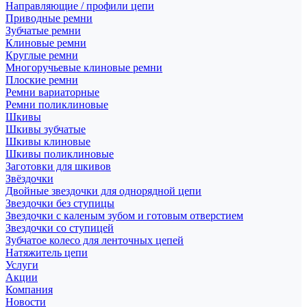
Направляющие / профили цепи
Приводные ремни
Зубчатые ремни
Клиновые ремни
Круглые ремни
Многоручьевые клиновые ремни
Плоские ремни
Ремни вариаторные
Ремни поликлиновые
Шкивы
Шкивы зубчатые
Шкивы клиновые
Шкивы поликлиновые
Заготовки для шкивов
Звёздочки
Двойные звездочки для однорядной цепи
Звездочки без ступицы
Звездочки с каленым зубом и готовым отверстием
Звездочки со ступицей
Зубчатое колесо для ленточных цепей
Натяжитель цепи
Услуги
Акции
Компания
Новости