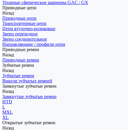
Упорные сферические шарниры GAC / GX
Приводные цепи
Назад
Приводные цепи
Транспортерные цепи
Цепи втулочно-роликовые
Звено переходное
Звено соединительное
Направляющие / профили цепи
Приводные ремни
Назад
Приводные ремни
Зубчатые ремни
Назад
Зубчатые ремни
Викели зубчатых ремней
Замкнутые зубчатые ремни
Назад
Замкнутые зубчатые ремни
HTD
L
MXL
XL
Открытые зубчатые ремни
Назад