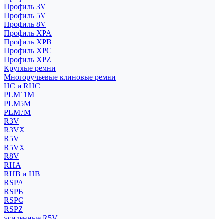
Профиль 3V
Профиль 5V
Профиль 8V
Профиль XPA
Профиль XPB
Профиль XPC
Профиль XPZ
Круглые ремни
Многоручьевые клиновые ремни
HC и RHC
PLM11M
PLM5M
PLM7M
R3V
R3VX
R5V
R5VX
R8V
RHA
RHB и HB
RSPA
RSPB
RSPC
RSPZ
усиленные R5V