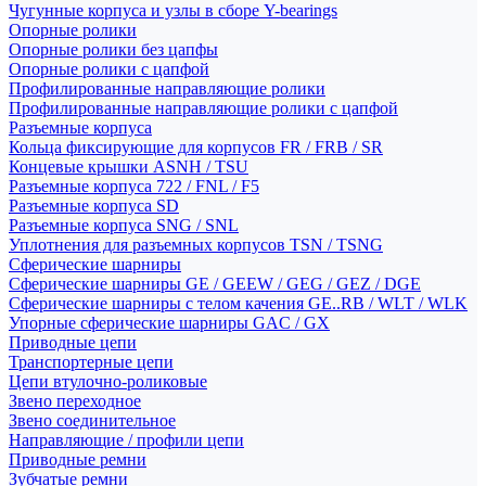
Чугунные корпуса и узлы в сборе Y-bearings
Опорные ролики
Опорные ролики без цапфы
Опорные ролики с цапфой
Профилированные направляющие ролики
Профилированные направляющие ролики с цапфой
Разъемные корпуса
Кольца фиксирующие для корпусов FR / FRB / SR
Концевые крышки ASNH / TSU
Разъемные корпуса 722 / FNL / F5
Разъемные корпуса SD
Разъемные корпуса SNG / SNL
Уплотнения для разъемных корпусов TSN / TSNG
Сферические шарниры
Сферические шарниры GE / GEEW / GEG / GEZ / DGE
Сферические шарниры с телом качения GE..RB / WLT / WLK
Упорные сферические шарниры GAC / GX
Приводные цепи
Транспортерные цепи
Цепи втулочно-роликовые
Звено переходное
Звено соединительное
Направляющие / профили цепи
Приводные ремни
Зубчатые ремни