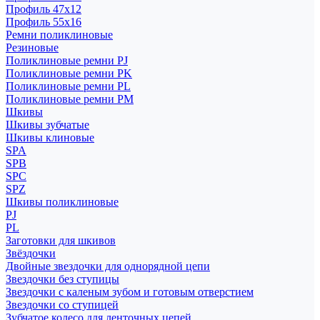
Профиль 47x12
Профиль 55x16
Ремни поликлиновые
Резиновые
Поликлиновые ремни PJ
Поликлиновые ремни PK
Поликлиновые ремни PL
Поликлиновые ремни PM
Шкивы
Шкивы зубчатые
Шкивы клиновые
SPA
SPB
SPC
SPZ
Шкивы поликлиновые
PJ
PL
Заготовки для шкивов
Звёздочки
Двойные звездочки для однорядной цепи
Звездочки без ступицы
Звездочки с каленым зубом и готовым отверстием
Звездочки со ступицей
Зубчатое колесо для ленточных цепей