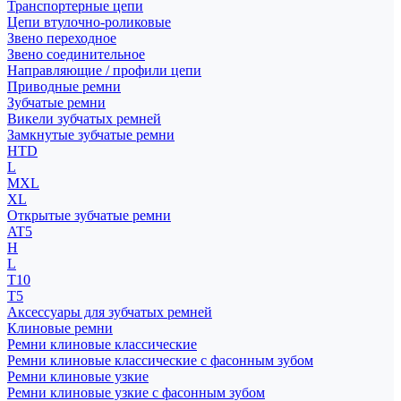
Транспортерные цепи
Цепи втулочно-роликовые
Звено переходное
Звено соединительное
Направляющие / профили цепи
Приводные ремни
Зубчатые ремни
Викели зубчатых ремней
Замкнутые зубчатые ремни
HTD
L
MXL
XL
Открытые зубчатые ремни
AT5
H
L
T10
T5
Аксессуары для зубчатых ремней
Клиновые ремни
Ремни клиновые классические
Ремни клиновые классические с фасонным зубом
Ремни клиновые узкие
Ремни клиновые узкие с фасонным зубом