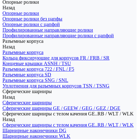
Опорные ролики
Назад
Опорные ролики
Опорные ролики без цапфы
Опорные ролики с цапфой
Профилированные направляющие ролики
Профилированные направляющие ролики с цапфой
Разъемные корпуса
Назад
Разъемные корпуса
Кольца фиксирующие для корпусов FR / FRB / SR
Концевые крышки ASNH / TSU
Разъемные корпуса 722 / FNL / F5
Разъемные корпуса SD
Разъемные корпуса SNG / SNL
Уплотнения для разъемных корпусов TSN / TSNG
Сферические шарниры
Назад
Сферические шарниры
Сферические шарниры GE / GEEW / GEG / GEZ / DGE
Сферические шарниры с телом качения GE..RB / WLT / WLK
Назад
Сферические шарниры с телом качения GE..RB / WLT / WLK
Шарнирные наконечники DG
Шарнирные наконечники WLK