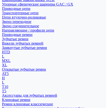
Упорные сферические шарниры GAC / GX
Приводные цепи
Транспортерные цепи
Цепи втулочно-роликовые
Звено переходное
Звено соединительное
Направляющие / профили цепи
Приводные ремни
Зубчатые ремни
Викели зубчатых ремней
Замкнутые зубчатые ремни
HTD
L
MXL
XL
Открытые зубчатые ремни
AT5
H
L
T10
T5
Аксессуары для зубчатых ремней
Клиновые ремни
Ремни клиновые классические