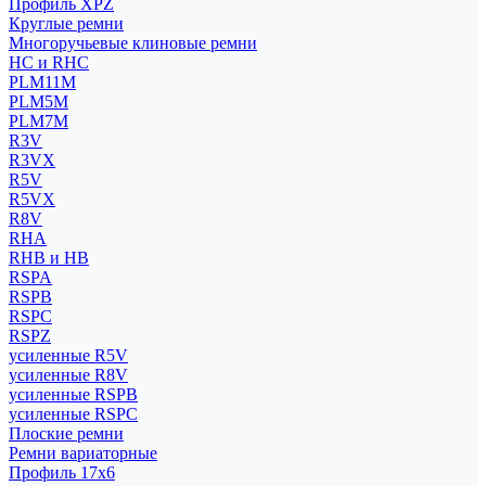
Профиль XPZ
Круглые ремни
Многоручьевые клиновые ремни
HC и RHC
PLM11M
PLM5M
PLM7M
R3V
R3VX
R5V
R5VX
R8V
RHA
RHB и HB
RSPA
RSPB
RSPC
RSPZ
усиленные R5V
усиленные R8V
усиленные RSPB
усиленные RSPC
Плоские ремни
Ремни вариаторные
Профиль 17x6