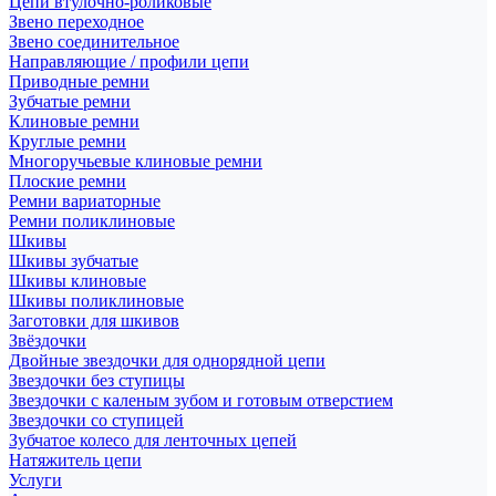
Цепи втулочно-роликовые
Звено переходное
Звено соединительное
Направляющие / профили цепи
Приводные ремни
Зубчатые ремни
Клиновые ремни
Круглые ремни
Многоручьевые клиновые ремни
Плоские ремни
Ремни вариаторные
Ремни поликлиновые
Шкивы
Шкивы зубчатые
Шкивы клиновые
Шкивы поликлиновые
Заготовки для шкивов
Звёздочки
Двойные звездочки для однорядной цепи
Звездочки без ступицы
Звездочки с каленым зубом и готовым отверстием
Звездочки со ступицей
Зубчатое колесо для ленточных цепей
Натяжитель цепи
Услуги