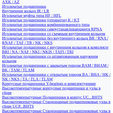
AXK / AZ
Игольчатые подшипники
Внутренние кольца IR / LR
Игольчатые муфты типа HF / HFL
Игольчатые подшипники (сепаратор) K / KT
Игольчатые подшипники комбинированного типа
Игольчатые подшипники самоустанавливающиеся RPNA
Игольчатые подшипники со съемным внутренним кольцом
Игольчатые подшипники без внутреннего кольца BR / RNA /
RNAF / TAF / TR / NK / NKS
Игольчатые подшипники с внутренним кольцом в комплекте
BRI / NA / NAF / NKI / NKIS / TAFI / TRI
Игольчатые подшипники со штампованным наружним
кольцом
Игольчатые подшипники с закрытым торцом BAM / BHAM /
BK / TAM / TLAM
Игольчатые подшипники с открытым торцом BA / BHA / HK /
NK / NKS / TA / TLA / TLAW
Корпусные подшипники Y-bearings и комплектующие
Высокотемпературные корпусные подшипники и узлы в
сборе
Высокотемпературные Подшипники в корпус UC...BHTS
Высокотемпературные Стационарные подшипниковые узлы в
сборе UCP...BHTS
Высокотемпературные Стационарные подшипниковые узлы в