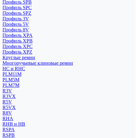
Профиль SPB
Профиль SPC
Профиль SPZ
Профиль 3V
Профиль 5V
Профиль 8V
Профиль XPA
Профиль XPB
Профиль XPC
Профиль XPZ
Круглые ремни
Многоручьевые клиновые ремни
HC и RHC
PLM11M
PLM5M
PLM7M
R3V
R3VX
R5V
R5VX
R8V
RHA
RHB и HB
RSPA
RSPB