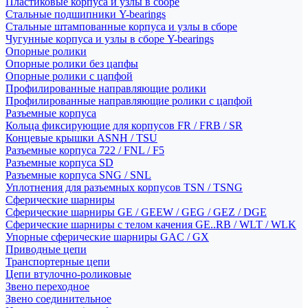
Пластиковые корпуса и узлы в сборе
Стальные подшипники Y-bearings
Стальные штампованные корпуса и узлы в сборе
Чугунные корпуса и узлы в сборе Y-bearings
Опорные ролики
Опорные ролики без цапфы
Опорные ролики с цапфой
Профилированные направляющие ролики
Профилированные направляющие ролики с цапфой
Разъемные корпуса
Кольца фиксирующие для корпусов FR / FRB / SR
Концевые крышки ASNH / TSU
Разъемные корпуса 722 / FNL / F5
Разъемные корпуса SD
Разъемные корпуса SNG / SNL
Уплотнения для разъемных корпусов TSN / TSNG
Сферические шарниры
Сферические шарниры GE / GEEW / GEG / GEZ / DGE
Сферические шарниры с телом качения GE..RB / WLT / WLK
Упорные сферические шарниры GAC / GX
Приводные цепи
Транспортерные цепи
Цепи втулочно-роликовые
Звено переходное
Звено соединительное