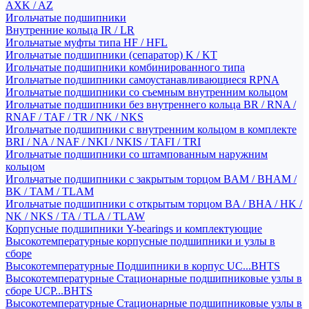
AXK / AZ
Игольчатые подшипники
Внутренние кольца IR / LR
Игольчатые муфты типа HF / HFL
Игольчатые подшипники (сепаратор) K / KT
Игольчатые подшипники комбинированного типа
Игольчатые подшипники самоустанавливающиеся RPNA
Игольчатые подшипники со съемным внутренним кольцом
Игольчатые подшипники без внутреннего кольца BR / RNA /
RNAF / TAF / TR / NK / NKS
Игольчатые подшипники с внутренним кольцом в комплекте
BRI / NA / NAF / NKI / NKIS / TAFI / TRI
Игольчатые подшипники со штампованным наружним
кольцом
Игольчатые подшипники с закрытым торцом BAM / BHAM /
BK / TAM / TLAM
Игольчатые подшипники с открытым торцом BA / BHA / HK /
NK / NKS / TA / TLA / TLAW
Корпусные подшипники Y-bearings и комплектующие
Высокотемпературные корпусные подшипники и узлы в
сборе
Высокотемпературные Подшипники в корпус UC...BHTS
Высокотемпературные Стационарные подшипниковые узлы в
сборе UCP...BHTS
Высокотемпературные Стационарные подшипниковые узлы в