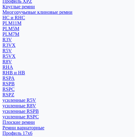
Профиль XPZ
Круглые ремни
Многоручьевые клиновые ремни
HC и RHC
PLM11M
PLM5M
PLM7M
R3V
R3VX
R5V
R5VX
R8V
RHA
RHB и HB
RSPA
RSPB
RSPC
RSPZ
усиленные R5V
усиленные R8V
усиленные RSPB
усиленные RSPC
Плоские ремни
Ремни вариаторные
Профиль 17x6