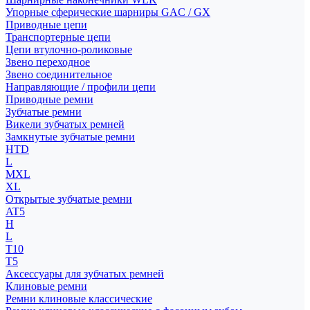
Упорные сферические шарниры GAC / GX
Приводные цепи
Транспортерные цепи
Цепи втулочно-роликовые
Звено переходное
Звено соединительное
Направляющие / профили цепи
Приводные ремни
Зубчатые ремни
Викели зубчатых ремней
Замкнутые зубчатые ремни
HTD
L
MXL
XL
Открытые зубчатые ремни
AT5
H
L
T10
T5
Аксессуары для зубчатых ремней
Клиновые ремни
Ремни клиновые классические