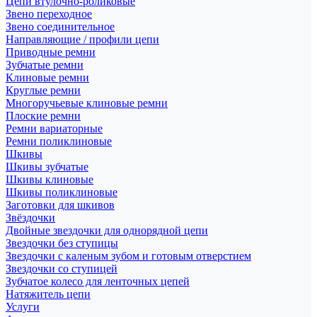
Цепи втулочно-роликовые
Звено переходное
Звено соединительное
Направляющие / профили цепи
Приводные ремни
Зубчатые ремни
Клиновые ремни
Круглые ремни
Многоручьевые клиновые ремни
Плоские ремни
Ремни вариаторные
Ремни поликлиновые
Шкивы
Шкивы зубчатые
Шкивы клиновые
Шкивы поликлиновые
Заготовки для шкивов
Звёздочки
Двойные звездочки для однорядной цепи
Звездочки без ступицы
Звездочки с каленым зубом и готовым отверстием
Звездочки со ступицей
Зубчатое колесо для ленточных цепей
Натяжитель цепи
Услуги