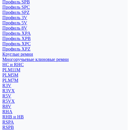
Профиль SPB
Профиль SPC
Профиль SPZ
Профиль 3V
Профиль 5V
Профиль 8V
Профиль XPA
Профиль XPB
Профиль XPC
Профиль XPZ
Круглые ремни
Многоручьевые клиновые ремни
HC и RHC
PLM11M
PLM5M
PLM7M
R3V
R3VX
R5V
R5VX
R8V
RHA
RHB и HB
RSPA
RSPB