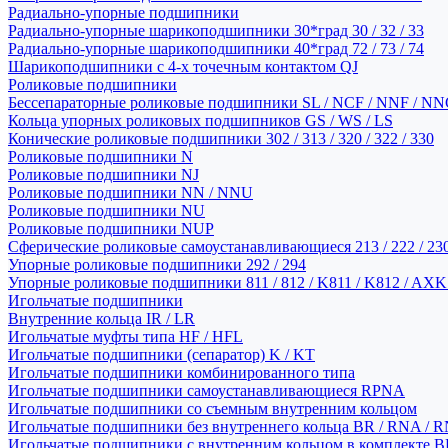
Радиально-упорные подшипники
Радиально-упорные шарикоподшипники 30*град 30 / 32 / 33
Радиально-упорные шарикоподшипники 40*град 72 / 73 / 74
Шарикоподшипники с 4-х точечным контактом QJ
Роликовые подшипники
Бессепараторные роликовые подшипники SL / NCF / NNF / NN
Кольца упорных роликовых подшипников GS / WS / LS
Конические роликовые подшипники 302 / 313 / 320 / 322 / 330
Роликовые подшипники N
Роликовые подшипники NJ
Роликовые подшипники NN / NNU
Роликовые подшипники NU
Роликовые подшипники NUP
Сферические роликовые самоустанавливающиеся 213 / 222 / 230
Упорные роликовые подшипники 292 / 294
Упорные роликовые подшипники 811 / 812 / K811 / K812 / AXK
Игольчатые подшипники
Внутренние кольца IR / LR
Игольчатые муфты типа HF / HFL
Игольчатые подшипники (сепаратор) K / KT
Игольчатые подшипники комбинированного типа
Игольчатые подшипники самоустанавливающиеся RPNA
Игольчатые подшипники со съемным внутренним кольцом
Игольчатые подшипники без внутреннего кольца BR / RNA / R
Игольчатые подшипники с внутренним кольцом в комплекте BRI