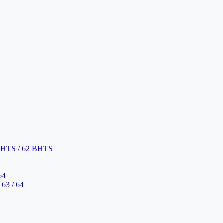
BHTS / 62 BHTS
64
63 / 64