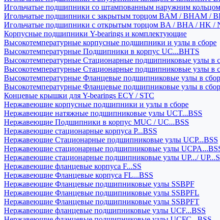
Игольчатые подшипники со штампованным наружним кольцо
Игольчатые подшипники с закрытым торцом BAM / BHAM / B
Игольчатые подшипники с открытым торцом BA / BHA / HK / 
Корпусные подшипники Y-bearings и комплектующие
Высокотемпературные корпусные подшипники и узлы в сборе
Высокотемпературные Подшипники в корпус UC...BHTS
Высокотемпературные Стационарные подшипниковые узлы в с
Высокотемпературные Стационарные подшипниковые узлы в 
Высокотемпературные Фланцевые подшипниковые узлы в сбо
Высокотемпературные Фланцевые подшипниковые узлы в сбо
Концевые крышки для Y-bearings ECY / STC
Нержавеющие корпусные подшипники и узлы в сборе
Нержавеющие натяжные подшипниковые узлы UCT...BSS
Нержавеющие Подшипники в корпус MUC / UC...BSS
Нержавеющие стационарные корпуса P...BSS
Нержавеющие Стационарные подшипниковые узлы UCP...BSS
Нержавеющие стационарные подшипниковые узлы UCPA...BS
Нержавеющие стационарные подшипниковые узлы UP.../ UP...
Нержавеющие фланцевые корпуса F...SS
Нержавеющие Фланцевые корпуса FL...BSS
Нержавеющие Фланцевые подшипниковые узлы SSBPF
Нержавеющие Фланцевые подшипниковые узлы SSBPFL
Нержавеющие Фланцевые подшипниковые узлы SSBPFT
Нержавеющие фланцевые подшипниковые узлы UCF...BSS
Нержавеющие фланцевые подшипниковые узлы UCFC...BSS