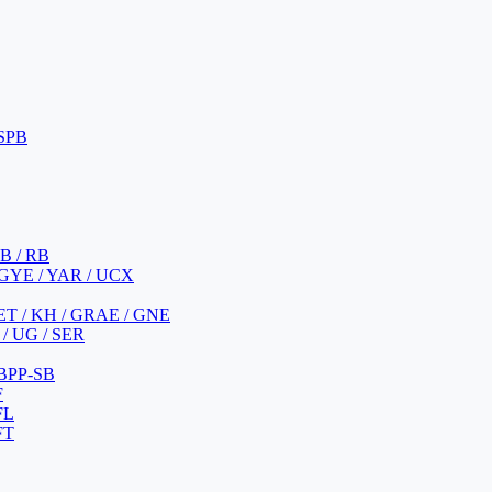
 SPB
 B / RB
 GYE / YAR / UCX
YET / KH / GRAE / GNE
/ UG / SER
 BPP-SB
F
FL
FT