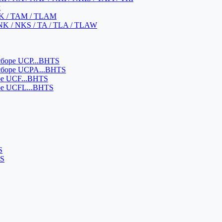
м
K / TAM / TLAM
NK / NKS / TA / TLA / TLAW
боре UCP...BHTS
сборе UCPA...BHTS
ре UCF...BHTS
ре UCFL...BHTS
S
SS