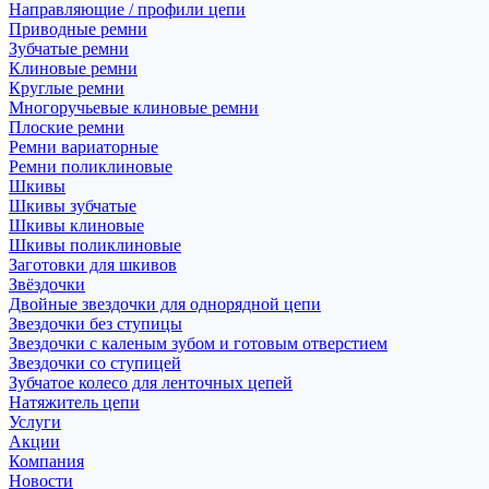
Направляющие / профили цепи
Приводные ремни
Зубчатые ремни
Клиновые ремни
Круглые ремни
Многоручьевые клиновые ремни
Плоские ремни
Ремни вариаторные
Ремни поликлиновые
Шкивы
Шкивы зубчатые
Шкивы клиновые
Шкивы поликлиновые
Заготовки для шкивов
Звёздочки
Двойные звездочки для однорядной цепи
Звездочки без ступицы
Звездочки с каленым зубом и готовым отверстием
Звездочки со ступицей
Зубчатое колесо для ленточных цепей
Натяжитель цепи
Услуги
Акции
Компания
Новости