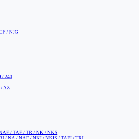
CF / NJG
 / 240
 / AZ
NAF / TAF / TR / NK / NKS
 / NA / NAF / NKI / NKIS / TAFI / TRI