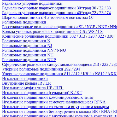
Радиально-упорные подшипники
Радиально-упорные шарикоподшипники 30*град 30 / 32 / 33
Радиально-упорные шарикоподшипники 40*град 72 / 73 / 74
Шарикоподшипники с 4-х точечным контактом QJ
Роликовые подшипники
Бессепараторные роликовые подшипники SL / NCF / NNF / NN
Кольца упорных роликовых подшипников GS / WS / LS
Конические роликовые подшипники 302 / 313 / 320 / 322 / 330
Роликовые подшипники N
Роликовые подшипники NJ
Роликовые подшипники NN / NNU
Роликовые подшипники NU
Роликовые подшипники NUP
Сферические роликовые самоустанавливающиеся 213 / 222 / 230
Упорные роликовые подшипники 292 / 294
Упорные роликовые подшипники 811 / 812 / K811 / K812 / AXK
Игольчатые подшипники
Внутренние кольца IR / LR
Игольчатые муфты типа HF / HFL
Игольчатые подшипники (сепаратор) K / KT
Игольчатые подшипники комбинированного типа
Игольчатые подшипники самоустанавливающиеся RPNA
Игольчатые подшипники со съемным внутренним кольцом
Игольчатые подшипники без внутреннего кольца BR / RNA / R
Игольчатые подшипники с внутренним кольцом в комплекте BRI