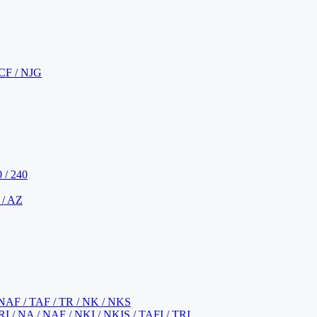
CF / NJG
 / 240
 / AZ
NAF / TAF / TR / NK / NKS
 / NA / NAF / NKI / NKIS / TAFI / TRI