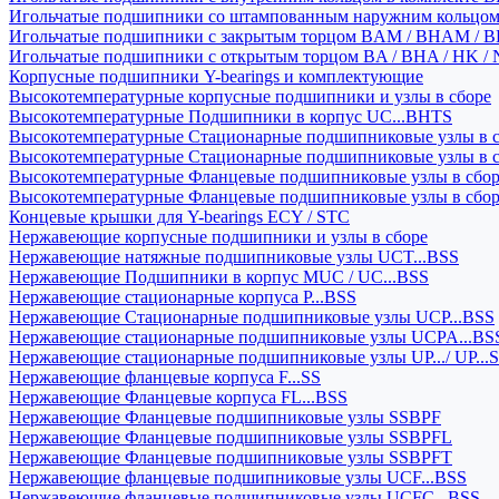
Игольчатые подшипники со штампованным наружним кольцо
Игольчатые подшипники с закрытым торцом BAM / BHAM / B
Игольчатые подшипники с открытым торцом BA / BHA / HK / 
Корпусные подшипники Y-bearings и комплектующие
Высокотемпературные корпусные подшипники и узлы в сборе
Высокотемпературные Подшипники в корпус UC...BHTS
Высокотемпературные Стационарные подшипниковые узлы в с
Высокотемпературные Стационарные подшипниковые узлы в 
Высокотемпературные Фланцевые подшипниковые узлы в сбо
Высокотемпературные Фланцевые подшипниковые узлы в сбо
Концевые крышки для Y-bearings ECY / STC
Нержавеющие корпусные подшипники и узлы в сборе
Нержавеющие натяжные подшипниковые узлы UCT...BSS
Нержавеющие Подшипники в корпус MUC / UC...BSS
Нержавеющие стационарные корпуса P...BSS
Нержавеющие Стационарные подшипниковые узлы UCP...BSS
Нержавеющие стационарные подшипниковые узлы UCPA...BS
Нержавеющие стационарные подшипниковые узлы UP.../ UP...
Нержавеющие фланцевые корпуса F...SS
Нержавеющие Фланцевые корпуса FL...BSS
Нержавеющие Фланцевые подшипниковые узлы SSBPF
Нержавеющие Фланцевые подшипниковые узлы SSBPFL
Нержавеющие Фланцевые подшипниковые узлы SSBPFT
Нержавеющие фланцевые подшипниковые узлы UCF...BSS
Нержавеющие фланцевые подшипниковые узлы UCFC...BSS