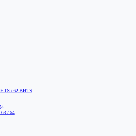
BHTS / 62 BHTS
64
63 / 64