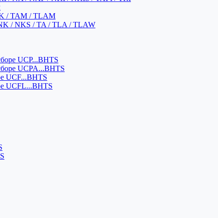
м
K / TAM / TLAM
NK / NKS / TA / TLA / TLAW
боре UCP...BHTS
сборе UCPA...BHTS
ре UCF...BHTS
ре UCFL...BHTS
S
SS