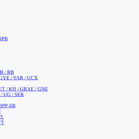
 SPB
 B / RB
 GYE / YAR / UCX
YET / KH / GRAE / GNE
/ UG / SER
 BPP-SB
F
FL
FT