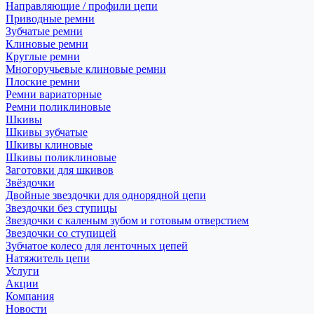
Направляющие / профили цепи
Приводные ремни
Зубчатые ремни
Клиновые ремни
Круглые ремни
Многоручьевые клиновые ремни
Плоские ремни
Ремни вариаторные
Ремни поликлиновые
Шкивы
Шкивы зубчатые
Шкивы клиновые
Шкивы поликлиновые
Заготовки для шкивов
Звёздочки
Двойные звездочки для однорядной цепи
Звездочки без ступицы
Звездочки с каленым зубом и готовым отверстием
Звездочки со ступицей
Зубчатое колесо для ленточных цепей
Натяжитель цепи
Услуги
Акции
Компания
Новости