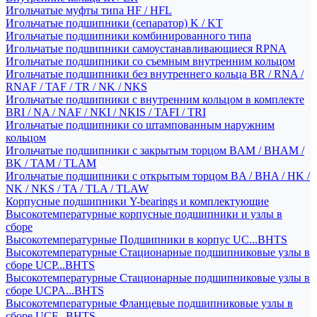
Игольчатые муфты типа HF / HFL
Игольчатые подшипники (сепаратор) K / KT
Игольчатые подшипники комбинированного типа
Игольчатые подшипники самоустанавливающиеся RPNA
Игольчатые подшипники со съемным внутренним кольцом
Игольчатые подшипники без внутреннего кольца BR / RNA /
RNAF / TAF / TR / NK / NKS
Игольчатые подшипники с внутренним кольцом в комплекте
BRI / NA / NAF / NKI / NKIS / TAFI / TRI
Игольчатые подшипники со штампованным наружним
кольцом
Игольчатые подшипники с закрытым торцом BAM / BHAM /
BK / TAM / TLAM
Игольчатые подшипники с открытым торцом BA / BHA / HK /
NK / NKS / TA / TLA / TLAW
Корпусные подшипники Y-bearings и комплектующие
Высокотемпературные корпусные подшипники и узлы в
сборе
Высокотемпературные Подшипники в корпус UC...BHTS
Высокотемпературные Стационарные подшипниковые узлы в
сборе UCP...BHTS
Высокотемпературные Стационарные подшипниковые узлы в
сборе UCPA...BHTS
Высокотемпературные Фланцевые подшипниковые узлы в
сборе UCF...BHTS