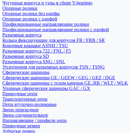
Чугунные корпуса и узлы в сборе Y-bearings
Опорные ролики
Опорные ролики без цапфы
Опорные ролики с цапфой
Профилированные направляющие ролики
Профилированные направляющие ролики с цапфой
Разъемные корпуса
Кольца фиксирующие для корпусов FR / FRB / SR
Концевые крышки ASNH / TSU
Разъемные корпуса 722 / FNL / F5
Разъемные корпуса SD
Разъемные корпуса SNG / SNL
Уплотнения для разъемных корпусов TSN / TSNG
Сферические шарниры
Сферические шарниры GE / GEEW / GEG / GEZ / DGE
Сферические шарниры с телом качения GE..RB / WLT / WLK
Упорные сферические шарниры GAC / GX
Приводные цепи
Транспортерные цепи
Цепи втулочно-роликовые
Звено переходное
Звено соединительное
Направляющие / профили цепи
Приводные ремни
Зубчатые ремни