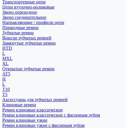
Транспортерные цепи
Цепи втулочно-роликовые
Звено переходное
Звено соединительное
Направляющие / профили цепи
Приводные ремни
Зубчатые ремни
Викели зубчатых ремней
Замкнутые зубчатые ремни
HTD
L
MXL
XL
Открытые зубчатые ремни
AT5
H
L
T10
T5
Аксессуары для зубчатых ремней
Клиновые ремни
Ремни клиновые классические
Ремни клиновые классические с фасонным зубом
Ремни клиновые узкие
Ремни клиновые узкие с фасонным зубом