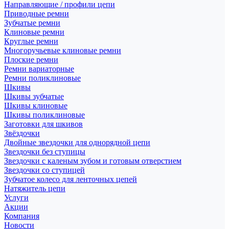
Направляющие / профили цепи
Приводные ремни
Зубчатые ремни
Клиновые ремни
Круглые ремни
Многоручьевые клиновые ремни
Плоские ремни
Ремни вариаторные
Ремни поликлиновые
Шкивы
Шкивы зубчатые
Шкивы клиновые
Шкивы поликлиновые
Заготовки для шкивов
Звёздочки
Двойные звездочки для однорядной цепи
Звездочки без ступицы
Звездочки с каленым зубом и готовым отверстием
Звездочки со ступицей
Зубчатое колесо для ленточных цепей
Натяжитель цепи
Услуги
Акции
Компания
Новости