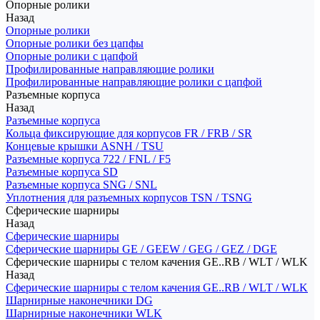
Опорные ролики
Назад
Опорные ролики
Опорные ролики без цапфы
Опорные ролики с цапфой
Профилированные направляющие ролики
Профилированные направляющие ролики с цапфой
Разъемные корпуса
Назад
Разъемные корпуса
Кольца фиксирующие для корпусов FR / FRB / SR
Концевые крышки ASNH / TSU
Разъемные корпуса 722 / FNL / F5
Разъемные корпуса SD
Разъемные корпуса SNG / SNL
Уплотнения для разъемных корпусов TSN / TSNG
Сферические шарниры
Назад
Сферические шарниры
Сферические шарниры GE / GEEW / GEG / GEZ / DGE
Сферические шарниры с телом качения GE..RB / WLT / WLK
Назад
Сферические шарниры с телом качения GE..RB / WLT / WLK
Шарнирные наконечники DG
Шарнирные наконечники WLK