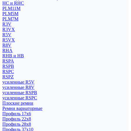
HC и RHC
PLM11M
PLM5M
PLM7M
R3V
R3VX
R5V
R5VX
R8V
RHA
RHB и HB
RSPA
RSPB
RSPC
RSPZ
усиленные R5V
усиленные R8V
усиленные RSPB
усиленные RSPC
Плоские ремни
Ремни вариаторные
Профиль 17x6
Профиль 22x8
Профиль 28x8
Профиль 37x10