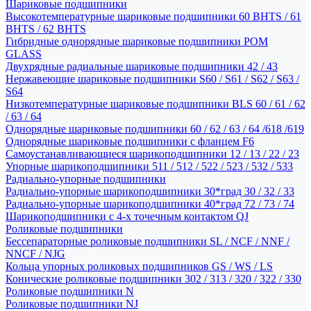
Шариковые подшипники
Высокотемпературные шариковые подшипники 60 BHTS / 61
BHTS / 62 BHTS
Гибридные однорядные шариковые подшипники POM
GLASS
Двухрядные радиальные шариковые подшипники 42 / 43
Нержавеющие шариковые подшипники S60 / S61 / S62 / S63 /
S64
Низкотемпературные шариковые подшипники BLS 60 / 61 / 62
/ 63 / 64
Однорядные шариковые подшипники 60 / 62 / 63 / 64 /618 /619
Однорядные шариковые подшипники с фланцем F6
Самоустанавливающиеся шарикоподшипники 12 / 13 / 22 / 23
Упорные шарикоподшипники 511 / 512 / 522 / 523 / 532 / 533
Радиально-упорные подшипники
Радиально-упорные шарикоподшипники 30*град 30 / 32 / 33
Радиально-упорные шарикоподшипники 40*град 72 / 73 / 74
Шарикоподшипники с 4-х точечным контактом QJ
Роликовые подшипники
Бессепараторные роликовые подшипники SL / NCF / NNF /
NNCF / NJG
Кольца упорных роликовых подшипников GS / WS / LS
Конические роликовые подшипники 302 / 313 / 320 / 322 / 330
Роликовые подшипники N
Роликовые подшипники NJ