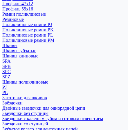
Профиль 47x12
Профиль 55x16
Ремни поликлиновые
Резиновые
Поликлиновые ремни PJ
Поликлиновые ремни PK
Поликлиновые ремни PL
Поликлиновые ремни PM
Шкивы
Шкивы зубчатые
Шкивы клиновые
SPA
SPB
SPC
SPZ
Шкивы поликлиновые
PJ
PL
Заготовки для шкивов
Звёздочки
Двойные звездочки для однорядной цепи
Звездочки без ступицы
Звездочки с каленым зубом и готовым отверстием
Звездочки со ступицей
Зубчатое колесо для ленточных цепей