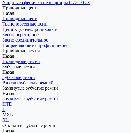
Упорные сферические шарниры GAC / GX
Приводные цепи
Назад
Приводные цепи
Транспортерные цепи
Цепи втулочно-роликовые
Звено переходное
Звено соединительное
Направляющие / профили цепи
Приводные ремни
Назад
Приводные ремни
Зубчатые ремни
Назад
Зубчатые ремни
Викели зубчатых ремней
Замкнутые зубчатые ремни
Назад
Замкнутые зубчатые ремни
HTD
L
MXL
XL
Открытые зубчатые ремни
Назад