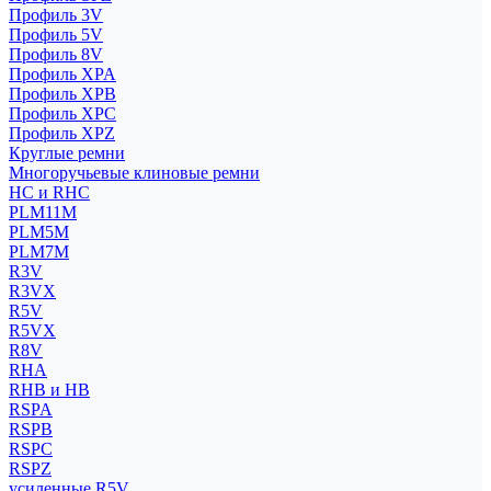
Профиль 3V
Профиль 5V
Профиль 8V
Профиль XPA
Профиль XPB
Профиль XPC
Профиль XPZ
Круглые ремни
Многоручьевые клиновые ремни
HC и RHC
PLM11M
PLM5M
PLM7M
R3V
R3VX
R5V
R5VX
R8V
RHA
RHB и HB
RSPA
RSPB
RSPC
RSPZ
усиленные R5V