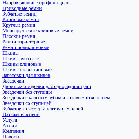
Направляющие / профили цепи
Приводные ремни
Зубчатые ремни
Клиновые ремни
Круглые ремни
Многоручьевые клиновые ремни
Плоские ремни
Ремни вариаторные
Ремни поликлиновые
Шкивы
Шкивы зубчатые
Шкивы клиновые
Шкивы поликлиновые
Заготовки для шкивов
Звёздочки
Двойные звездочки для однорядной цепи
Звездочки без ступицы
Звездочки с каленым зубом и готовым отверстием
Звездочки со ступицей
Зубчатое колесо для ленточных цепей
Натяжитель цепи
Услуги
Акции
Компания
Новости