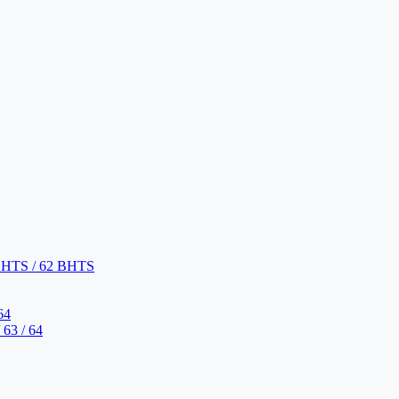
BHTS / 62 BHTS
64
63 / 64