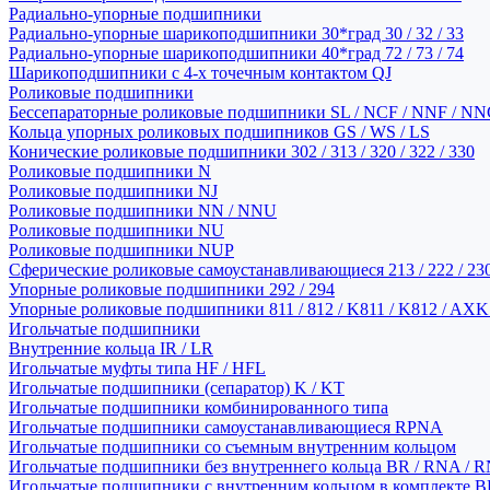
Радиально-упорные подшипники
Радиально-упорные шарикоподшипники 30*град 30 / 32 / 33
Радиально-упорные шарикоподшипники 40*град 72 / 73 / 74
Шарикоподшипники с 4-х точечным контактом QJ
Роликовые подшипники
Бессепараторные роликовые подшипники SL / NCF / NNF / NN
Кольца упорных роликовых подшипников GS / WS / LS
Конические роликовые подшипники 302 / 313 / 320 / 322 / 330
Роликовые подшипники N
Роликовые подшипники NJ
Роликовые подшипники NN / NNU
Роликовые подшипники NU
Роликовые подшипники NUP
Сферические роликовые самоустанавливающиеся 213 / 222 / 230
Упорные роликовые подшипники 292 / 294
Упорные роликовые подшипники 811 / 812 / K811 / K812 / AXK
Игольчатые подшипники
Внутренние кольца IR / LR
Игольчатые муфты типа HF / HFL
Игольчатые подшипники (сепаратор) K / KT
Игольчатые подшипники комбинированного типа
Игольчатые подшипники самоустанавливающиеся RPNA
Игольчатые подшипники со съемным внутренним кольцом
Игольчатые подшипники без внутреннего кольца BR / RNA / R
Игольчатые подшипники с внутренним кольцом в комплекте BRI