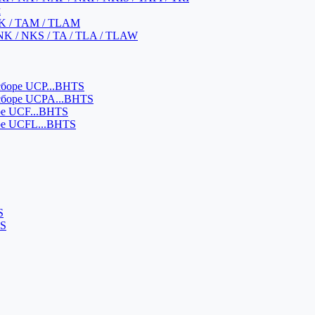
м
K / TAM / TLAM
NK / NKS / TA / TLA / TLAW
боре UCP...BHTS
сборе UCPA...BHTS
ре UCF...BHTS
ре UCFL...BHTS
S
SS