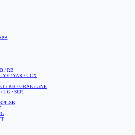
 SPB
 B / RB
 GYE / YAR / UCX
YET / KH / GRAE / GNE
/ UG / SER
 BPP-SB
F
FL
FT