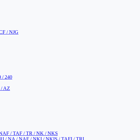
CF / NJG
 / 240
 / AZ
NAF / TAF / TR / NK / NKS
 / NA / NAF / NKI / NKIS / TAFI / TRI