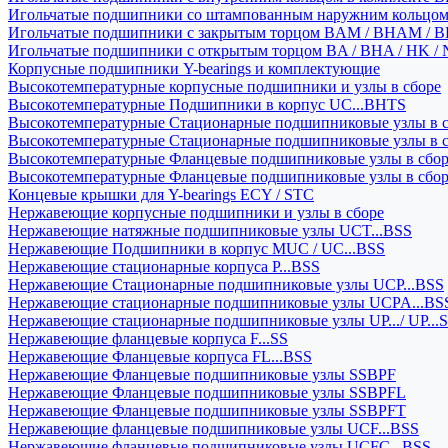
Игольчатые подшипники со штампованным наружним кольцо
Игольчатые подшипники с закрытым торцом BAM / BHAM / B
Игольчатые подшипники с открытым торцом BA / BHA / HK / 
Корпусные подшипники Y-bearings и комплектующие
Высокотемпературные корпусные подшипники и узлы в сборе
Высокотемпературные Подшипники в корпус UC...BHTS
Высокотемпературные Стационарные подшипниковые узлы в с
Высокотемпературные Стационарные подшипниковые узлы в 
Высокотемпературные Фланцевые подшипниковые узлы в сбо
Высокотемпературные Фланцевые подшипниковые узлы в сбо
Концевые крышки для Y-bearings ECY / STC
Нержавеющие корпусные подшипники и узлы в сборе
Нержавеющие натяжные подшипниковые узлы UCT...BSS
Нержавеющие Подшипники в корпус MUC / UC...BSS
Нержавеющие стационарные корпуса P...BSS
Нержавеющие Стационарные подшипниковые узлы UCP...BSS
Нержавеющие стационарные подшипниковые узлы UCPA...BS
Нержавеющие стационарные подшипниковые узлы UP.../ UP...
Нержавеющие фланцевые корпуса F...SS
Нержавеющие Фланцевые корпуса FL...BSS
Нержавеющие Фланцевые подшипниковые узлы SSBPF
Нержавеющие Фланцевые подшипниковые узлы SSBPFL
Нержавеющие Фланцевые подшипниковые узлы SSBPFT
Нержавеющие фланцевые подшипниковые узлы UCF...BSS
Нержавеющие фланцевые подшипниковые узлы UCFC...BSS