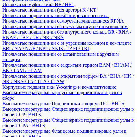
Игольчатые муфты типа HF / HFL
Игольчатые подшипники (сепаратор) K / KT
Игольчатые подшипники комбинированного типа
Игольчатые подшипники самоустанавливающиеся RPNA
Игольчатые подшипники со съемным внутренним кольцом
Игольчатые подшипники без внутреннего кольца BR / RNA /
RNAF / TAF / TR / NK / NKS
Игольчатые подшипники с внутренним кольцом в комплекте
BRI / NA / NAF / NKI / NKIS / TAFI / TRI
Игольчатые подшипники со штампованным наружним
кольцом
Игольчатые подшипники с закрытым торцом BAM / BHAM /
BK / TAM / TLAM
Игольчатые подшипники с открытым торцом BA / BHA / HK /
NK / NKS / TA / TLA / TLAW
Корпусные подшипники Y-bearings и комплектующие
Высокотемпературные корпусные подшипники и узлы в
сборе
Высокотемпературные Подшипники в корпус UC...BHTS
Высокотемпературные Стационарные подшипниковые узлы в
сборе UCP...BHTS
Высокотемпературные Стационарные подшипниковые узлы в
сборе UCPA...BHTS
Высокотемпературные Фланцевые подшипниковые узлы в
сборе UCF...BHTS