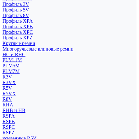
Профиль 3V
Профиль 5V
Профиль 8V
Профиль XPA
Профиль XPB
Профиль XPC
Профиль XPZ
Круглые ремни
Многоручьевые клиновые ремни
HC и RHC
PLM11M
PLM5M
PLM7M
R3V
R3VX
R5V
R5VX
R8V
RHA
RHB и HB
RSPA
RSPB
RSPC
RSPZ
усиленные R5V