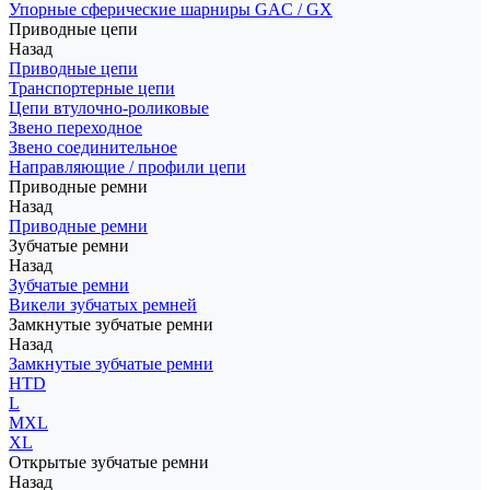
Упорные сферические шарниры GAC / GX
Приводные цепи
Назад
Приводные цепи
Транспортерные цепи
Цепи втулочно-роликовые
Звено переходное
Звено соединительное
Направляющие / профили цепи
Приводные ремни
Назад
Приводные ремни
Зубчатые ремни
Назад
Зубчатые ремни
Викели зубчатых ремней
Замкнутые зубчатые ремни
Назад
Замкнутые зубчатые ремни
HTD
L
MXL
XL
Открытые зубчатые ремни
Назад