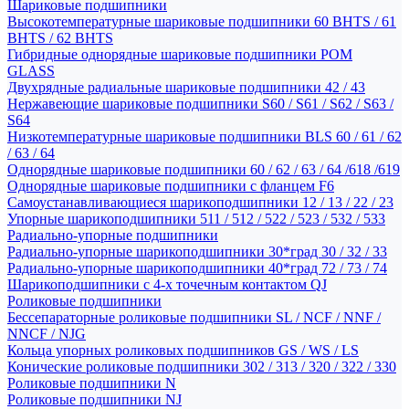
Шариковые подшипники
Высокотемпературные шариковые подшипники 60 BHTS / 61
BHTS / 62 BHTS
Гибридные однорядные шариковые подшипники POM
GLASS
Двухрядные радиальные шариковые подшипники 42 / 43
Нержавеющие шариковые подшипники S60 / S61 / S62 / S63 /
S64
Низкотемпературные шариковые подшипники BLS 60 / 61 / 62
/ 63 / 64
Однорядные шариковые подшипники 60 / 62 / 63 / 64 /618 /619
Однорядные шариковые подшипники с фланцем F6
Самоустанавливающиеся шарикоподшипники 12 / 13 / 22 / 23
Упорные шарикоподшипники 511 / 512 / 522 / 523 / 532 / 533
Радиально-упорные подшипники
Радиально-упорные шарикоподшипники 30*град 30 / 32 / 33
Радиально-упорные шарикоподшипники 40*град 72 / 73 / 74
Шарикоподшипники с 4-х точечным контактом QJ
Роликовые подшипники
Бессепараторные роликовые подшипники SL / NCF / NNF /
NNCF / NJG
Кольца упорных роликовых подшипников GS / WS / LS
Конические роликовые подшипники 302 / 313 / 320 / 322 / 330
Роликовые подшипники N
Роликовые подшипники NJ