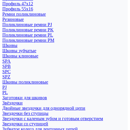
Профиль 47x12
Профиль 55x16
Ремни поликлиновые
Резиновые
Поликлиновые ремни PJ
Поликлиновые ремни PK
Поликлиновые ремни PL
Поликлиновые ремни PM
Шкивы
Шкивы зубчатые
Шкивы клиновые
SPA
SPB
SPC
SPZ
Шкивы поликлиновые
PJ
PL
Заготовки для шкивов
Звёздочки
Двойные звездочки для однорядной цепи
Звездочки без ступицы
Звездочки с каленым зубом и готовым отверстием
Звездочки со ступицей
Зубчатое колесо для ленточных цепей