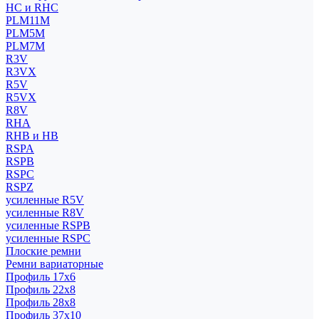
HC и RHC
PLM11M
PLM5M
PLM7M
R3V
R3VX
R5V
R5VX
R8V
RHA
RHB и HB
RSPA
RSPB
RSPC
RSPZ
усиленные R5V
усиленные R8V
усиленные RSPB
усиленные RSPC
Плоские ремни
Ремни вариаторные
Профиль 17x6
Профиль 22x8
Профиль 28x8
Профиль 37x10