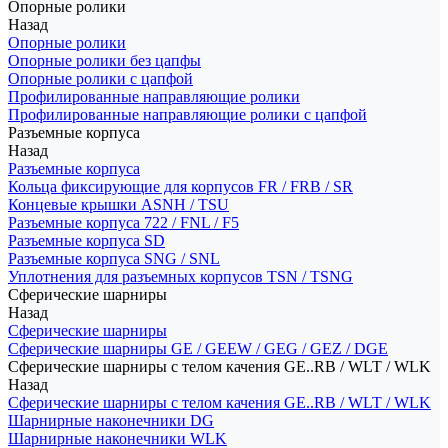
Опорные ролики
Назад
Опорные ролики
Опорные ролики без цапфы
Опорные ролики с цапфой
Профилированные направляющие ролики
Профилированные направляющие ролики с цапфой
Разъемные корпуса
Назад
Разъемные корпуса
Кольца фиксирующие для корпусов FR / FRB / SR
Концевые крышки ASNH / TSU
Разъемные корпуса 722 / FNL / F5
Разъемные корпуса SD
Разъемные корпуса SNG / SNL
Уплотнения для разъемных корпусов TSN / TSNG
Сферические шарниры
Назад
Сферические шарниры
Сферические шарниры GE / GEEW / GEG / GEZ / DGE
Сферические шарниры с телом качения GE..RB / WLT / WLK
Назад
Сферические шарниры с телом качения GE..RB / WLT / WLK
Шарнирные наконечники DG
Шарнирные наконечники WLK