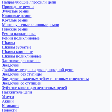
Направляющие / профили цепи
Приводные ремни
Зубчатые ремни
Клиновые ремни
Круглые ремни
Многоручьевые клиновые ремни
Плоские ремни
Ремни вариаторные
Ремни поликлиновые
Шкивы
Шкивы зубчатые
Шкивы клиновые
Шкивы поликлиновые
Заготовки для шкивов
Звёздочки
Двойные звездочки для однорядной цепи
Звездочки без ступицы
Звездочки с каленым зубом и готовым отверстием
Звездочки со ступицей
Зубчатое колесо для ленточных цепей
Натяжитель цепи
Услуги
Акции
Компания
Новости