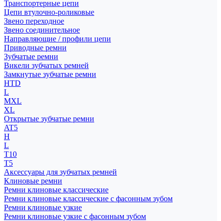
Транспортерные цепи
Цепи втулочно-роликовые
Звено переходное
Звено соединительное
Направляющие / профили цепи
Приводные ремни
Зубчатые ремни
Викели зубчатых ремней
Замкнутые зубчатые ремни
HTD
L
MXL
XL
Открытые зубчатые ремни
AT5
H
L
T10
T5
Аксессуары для зубчатых ремней
Клиновые ремни
Ремни клиновые классические
Ремни клиновые классические с фасонным зубом
Ремни клиновые узкие
Ремни клиновые узкие с фасонным зубом