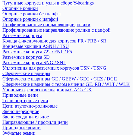
Чугунные корпуса и узлы в сборе Y-bearings
Опорные ролики
Опорные ролики без цапфы
Опорные ролики с цапфой
Профилированные направляющие ролики
Профилированные направляющие ролики с цапфой
Разъемные корпуса
Кольца фиксирующие для корпусов FR / FRB / SR
Концевые крышки ASNH / TSU
Разъемные корпуса 722 / FNL / F5
Разъемные корпуса SD
Разъемные корпуса SNG / SNL
Уплотнения для разъемных корпусов TSN / TSNG
Сферические шарниры
Сферические шарниры GE / GEEW / GEG / GEZ / DGE
Сферические шарниры с телом качения GE..RB / WLT / WLK
Упорные сферические шарниры GAC / GX
Приводные цепи
Транспортерные цепи
Цепи втулочно-роликовые
Звено переходное
Звено соединительное
Направляющие / профили цепи
Приводные ремни
Зубчатые ремни