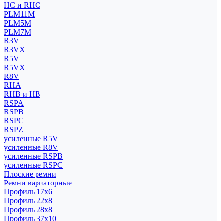
HC и RHC
PLM11M
PLM5M
PLM7M
R3V
R3VX
R5V
R5VX
R8V
RHA
RHB и HB
RSPA
RSPB
RSPC
RSPZ
усиленные R5V
усиленные R8V
усиленные RSPB
усиленные RSPC
Плоские ремни
Ремни вариаторные
Профиль 17x6
Профиль 22x8
Профиль 28x8
Профиль 37x10