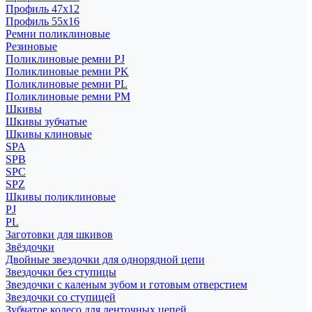
Профиль 47x12
Профиль 55x16
Ремни поликлиновые
Резиновые
Поликлиновые ремни PJ
Поликлиновые ремни PK
Поликлиновые ремни PL
Поликлиновые ремни PM
Шкивы
Шкивы зубчатые
Шкивы клиновые
SPA
SPB
SPC
SPZ
Шкивы поликлиновые
PJ
PL
Заготовки для шкивов
Звёздочки
Двойные звездочки для однорядной цепи
Звездочки без ступицы
Звездочки с каленым зубом и готовым отверстием
Звездочки со ступицей
Зубчатое колесо для ленточных цепей