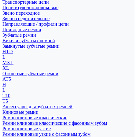
Транспортерные цепи
Цепи втулочно-роликовые
Звено переходное
Звено соединительное
Направляющие / профили цепи
Приводные ремни
Зубчатые ремни
Викели зубчатых ремней
Замкнутые зубчатые ремни
HTD
L
MXL
XL
Открытые зубчатые ремни
AT5
H
L
T10
T5
Аксессуары для зубчатых ремней
Клиновые ремни
Ремни клиновые классические
Ремни клиновые классические с фасонным зубом
Ремни клиновые узкие
Ремни клиновые узкие с фасонным зубом