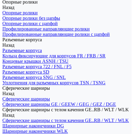
Опорные ролики
Назад
Опорные ролики
Опорные ролики без цапфы
Опорные ролики с цапфой
Профилированные направляющие ролики
Профилированные направляющие ролики с цапфой
Разъемные корпуса
Назад
Разъемные корпуса
Кольца фиксирующие для корпусов FR / FRB / SR
Концевые крышки ASNH / TSU
Разъемные корпуса 722 / FNL / F5
Разъемные корпуса SD
Разъемные корпуса SNG / SNL
Уплотнения для разъемных корпусов TSN / TSNG
Сферические шарниры
Назад
Сферические шарниры
Сферические шарниры GE / GEEW / GEG / GEZ / DGE
Сферические шарниры с телом качения GE..RB / WLT / WLK
Назад
Сферические шарниры с телом качения GE..RB / WLT / WLK
Шарнирные наконечники DG
Шарнирные наконечники WLK