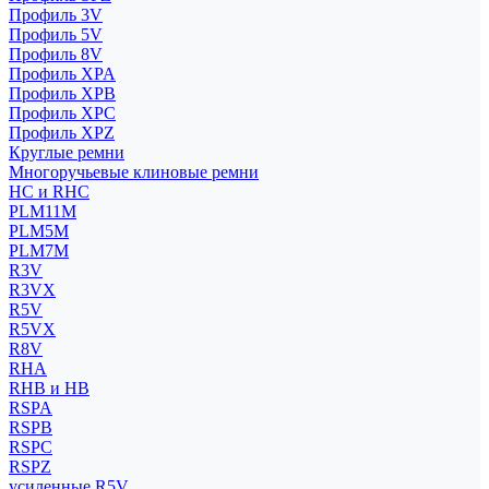
Профиль 3V
Профиль 5V
Профиль 8V
Профиль XPA
Профиль XPB
Профиль XPC
Профиль XPZ
Круглые ремни
Многоручьевые клиновые ремни
HC и RHC
PLM11M
PLM5M
PLM7M
R3V
R3VX
R5V
R5VX
R8V
RHA
RHB и HB
RSPA
RSPB
RSPC
RSPZ
усиленные R5V