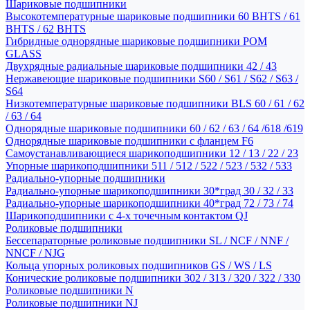
Шариковые подшипники
Высокотемпературные шариковые подшипники 60 BHTS / 61
BHTS / 62 BHTS
Гибридные однорядные шариковые подшипники POM
GLASS
Двухрядные радиальные шариковые подшипники 42 / 43
Нержавеющие шариковые подшипники S60 / S61 / S62 / S63 /
S64
Низкотемпературные шариковые подшипники BLS 60 / 61 / 62
/ 63 / 64
Однорядные шариковые подшипники 60 / 62 / 63 / 64 /618 /619
Однорядные шариковые подшипники с фланцем F6
Самоустанавливающиеся шарикоподшипники 12 / 13 / 22 / 23
Упорные шарикоподшипники 511 / 512 / 522 / 523 / 532 / 533
Радиально-упорные подшипники
Радиально-упорные шарикоподшипники 30*град 30 / 32 / 33
Радиально-упорные шарикоподшипники 40*град 72 / 73 / 74
Шарикоподшипники с 4-х точечным контактом QJ
Роликовые подшипники
Бессепараторные роликовые подшипники SL / NCF / NNF /
NNCF / NJG
Кольца упорных роликовых подшипников GS / WS / LS
Конические роликовые подшипники 302 / 313 / 320 / 322 / 330
Роликовые подшипники N
Роликовые подшипники NJ