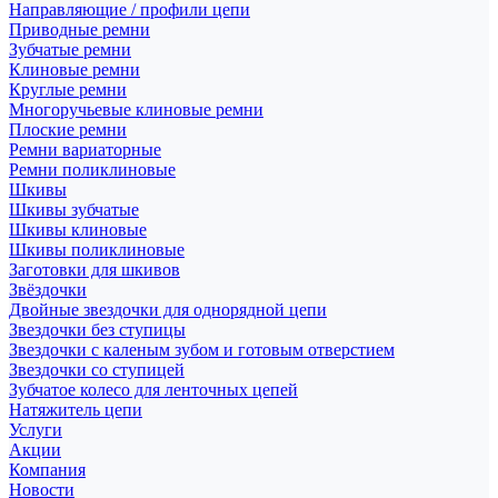
Направляющие / профили цепи
Приводные ремни
Зубчатые ремни
Клиновые ремни
Круглые ремни
Многоручьевые клиновые ремни
Плоские ремни
Ремни вариаторные
Ремни поликлиновые
Шкивы
Шкивы зубчатые
Шкивы клиновые
Шкивы поликлиновые
Заготовки для шкивов
Звёздочки
Двойные звездочки для однорядной цепи
Звездочки без ступицы
Звездочки с каленым зубом и готовым отверстием
Звездочки со ступицей
Зубчатое колесо для ленточных цепей
Натяжитель цепи
Услуги
Акции
Компания
Новости