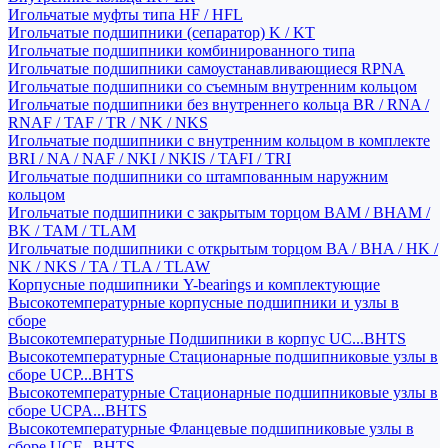
Игольчатые муфты типа HF / HFL
Игольчатые подшипники (сепаратор) K / KT
Игольчатые подшипники комбинированного типа
Игольчатые подшипники самоустанавливающиеся RPNA
Игольчатые подшипники со съемным внутренним кольцом
Игольчатые подшипники без внутреннего кольца BR / RNA /
RNAF / TAF / TR / NK / NKS
Игольчатые подшипники с внутренним кольцом в комплекте
BRI / NA / NAF / NKI / NKIS / TAFI / TRI
Игольчатые подшипники со штампованным наружним
кольцом
Игольчатые подшипники с закрытым торцом BAM / BHAM /
BK / TAM / TLAM
Игольчатые подшипники с открытым торцом BA / BHA / HK /
NK / NKS / TA / TLA / TLAW
Корпусные подшипники Y-bearings и комплектующие
Высокотемпературные корпусные подшипники и узлы в
сборе
Высокотемпературные Подшипники в корпус UC...BHTS
Высокотемпературные Стационарные подшипниковые узлы в
сборе UCP...BHTS
Высокотемпературные Стационарные подшипниковые узлы в
сборе UCPA...BHTS
Высокотемпературные Фланцевые подшипниковые узлы в
сборе UCF...BHTS