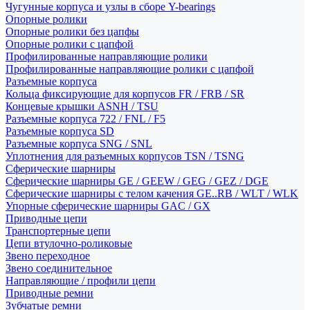
Чугунные корпуса и узлы в сборе Y-bearings
Опорные ролики
Опорные ролики без цапфы
Опорные ролики с цапфой
Профилированные направляющие ролики
Профилированные направляющие ролики с цапфой
Разъемные корпуса
Кольца фиксирующие для корпусов FR / FRB / SR
Концевые крышки ASNH / TSU
Разъемные корпуса 722 / FNL / F5
Разъемные корпуса SD
Разъемные корпуса SNG / SNL
Уплотнения для разъемных корпусов TSN / TSNG
Сферические шарниры
Сферические шарниры GE / GEEW / GEG / GEZ / DGE
Сферические шарниры с телом качения GE..RB / WLT / WLK
Упорные сферические шарниры GAC / GX
Приводные цепи
Транспортерные цепи
Цепи втулочно-роликовые
Звено переходное
Звено соединительное
Направляющие / профили цепи
Приводные ремни
Зубчатые ремни