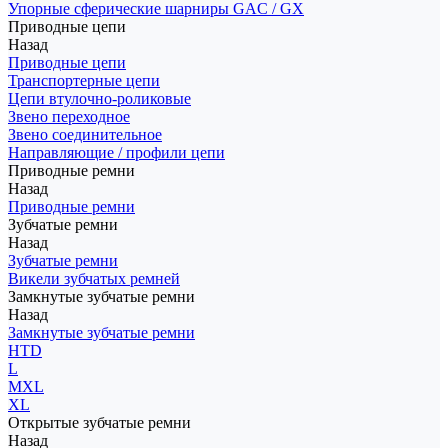
Упорные сферические шарниры GAC / GX
Приводные цепи
Назад
Приводные цепи
Транспортерные цепи
Цепи втулочно-роликовые
Звено переходное
Звено соединительное
Направляющие / профили цепи
Приводные ремни
Назад
Приводные ремни
Зубчатые ремни
Назад
Зубчатые ремни
Викели зубчатых ремней
Замкнутые зубчатые ремни
Назад
Замкнутые зубчатые ремни
HTD
L
MXL
XL
Открытые зубчатые ремни
Назад