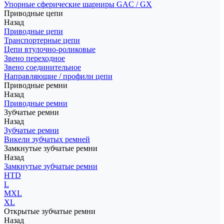
Упорные сферические шарниры GAC / GX
Приводные цепи
Назад
Приводные цепи
Транспортерные цепи
Цепи втулочно-роликовые
Звено переходное
Звено соединительное
Направляющие / профили цепи
Приводные ремни
Назад
Приводные ремни
Зубчатые ремни
Назад
Зубчатые ремни
Викели зубчатых ремней
Замкнутые зубчатые ремни
Назад
Замкнутые зубчатые ремни
HTD
L
MXL
XL
Открытые зубчатые ремни
Назад