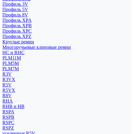
Профиль 3V
Профиль 5V
Профиль 8V
Профиль XPA
Профиль XPB
Профиль XPC
Профиль XPZ
Круглые ремни
Многоручьевые клиновые ремни
HC и RHC
PLM11M
PLM5M
PLM7M
R3V
R3VX
R5V
R5VX
R8V
RHA
RHB и HB
RSPA
RSPB
RSPC
RSPZ
усиленные R5V