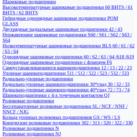
Шариковые подшипники
Высокотемпературные шариковые подшипники 60 BHTS / 61
BHTS / 62 BHTS
Гибридные однорядные шариковые подшипники POM
GLASS
Двухрядные радиальные шариковые подшипники 42 / 43
Нержавеющие шариковые подшипники S60 / S61 / S62 / S63 /
S64
Низкотемпературные шариковые подшипники BLS 60 / 61 / 62
/ 63 / 64
Однорядные шариковые подшипники 60 / 62 / 63 / 64 /618 /619
Однорядные шариковые подшипники с фланцем F6
Самоустанавливающиеся шарикоподшипники 12 / 13 / 22 / 23
Упорные шарикоподшипники 511 / 512 / 522 / 523 / 532 / 533
Радиально-упорные подшипники
Радиально-упорные шарикоподшипники 30*град 30 / 32 / 33
Радиально-упорные шарикоподшипники 40*град 72 / 73 / 74
Шарикоподшипники с 4-х точечным контактом QJ
Роликовые подшипники
Бессепараторные роликовые подшипники SL / NCF / NNF /
NNCF / NJG
Кольца упорных роликовых подшипников GS / WS / LS
Конические роликовые подшипники 302 / 313 / 320 / 322 / 330
Роликовые подшипники N
Роликовые подшипники NJ