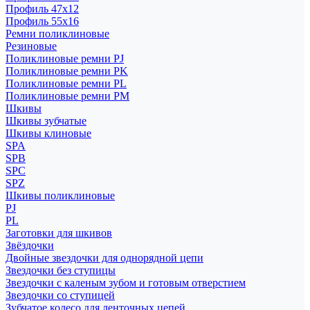
Профиль 47x12
Профиль 55x16
Ремни поликлиновые
Резиновые
Поликлиновые ремни PJ
Поликлиновые ремни PK
Поликлиновые ремни PL
Поликлиновые ремни PM
Шкивы
Шкивы зубчатые
Шкивы клиновые
SPA
SPB
SPC
SPZ
Шкивы поликлиновые
PJ
PL
Заготовки для шкивов
Звёздочки
Двойные звездочки для однорядной цепи
Звездочки без ступицы
Звездочки с каленым зубом и готовым отверстием
Звездочки со ступицей
Зубчатое колесо для ленточных цепей