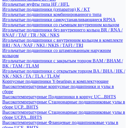
Игольчатые муфты типа HF / HFL
Игольчатые подшипники (сепаратор) K / KT
Игольчатые подшипники комбинированного типа
Игольчатые подшипники самоустанавливающиеся RPNA
Игольчатые подшипники со съемным внутренним кольцом
Игольчатые подшипники без внутреннего кольца BR / RNA /
RNAF / TAF / TR / NK / NKS
Игольчатые подшипники с внутренним кольцом в комплекте
BRI / NA / NAF / NKI / NKIS / TAFI / TRI
Игольчатые подшипники со штампованным наружним
кольцом
Игольчатые подшипники с закрытым торцом BAM / BHAM /
BK / TAM / TLAM
Игольчатые подшипники с открытым торцом BA / BHA / HK /
NK / NKS / TA / TLA / TLAW
Корпусные подшипники Y-bearings и комплектующие
Высокотемпературные корпусные подшипники и узлы в
сборе
Высокотемпературные Подшипники в корпус UC...BHTS
Высокотемпературные Стационарные подшипниковые узлы в
сборе UCP...BHTS
Высокотемпературные Стационарные подшипниковые узлы в
сборе UCPA...BHTS
Высокотемпературные Фланцевые подшипниковые узлы в
сборе UCF...BHTS