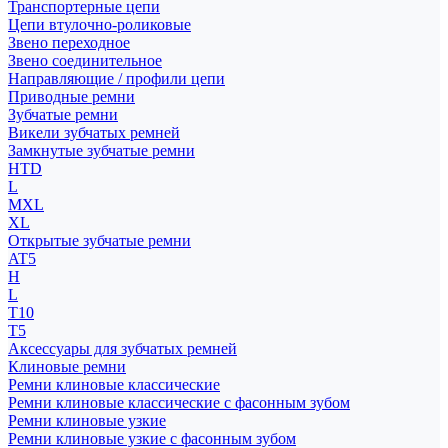
Транспортерные цепи
Цепи втулочно-роликовые
Звено переходное
Звено соединительное
Направляющие / профили цепи
Приводные ремни
Зубчатые ремни
Викели зубчатых ремней
Замкнутые зубчатые ремни
HTD
L
MXL
XL
Открытые зубчатые ремни
AT5
H
L
T10
T5
Аксессуары для зубчатых ремней
Клиновые ремни
Ремни клиновые классические
Ремни клиновые классические с фасонным зубом
Ремни клиновые узкие
Ремни клиновые узкие с фасонным зубом