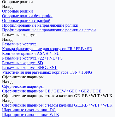
Опорные ролики
Назад
Опорные ролики
Опорные ролики без цапфы
Опорные ролики с цапфой
Профилированные направляющие ролики
Профилированные направляющие ролики с цапфой
Разъемные корпуса
Назад
Разъемные корпуса
Кольца фиксирующие для корпусов FR / FRB / SR
Концевые крышки ASNH / TSU
Разъемные корпуса 722 / FNL / F5
Разъемные корпуса SD
Разъемные корпуса SNG / SNL
Уплотнения для разъемных корпусов TSN / TSNG
Сферические шарниры
Назад
Сферические шарниры
Сферические шарниры GE / GEEW / GEG / GEZ / DGE
Сферические шарниры с телом качения GE..RB / WLT / WLK
Назад
Сферические шарниры с телом качения GE..RB / WLT / WLK
Шарнирные наконечники DG
Шарнирные наконечники WLK