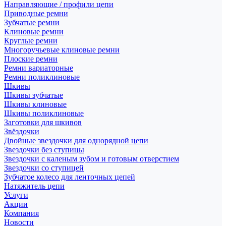
Направляющие / профили цепи
Приводные ремни
Зубчатые ремни
Клиновые ремни
Круглые ремни
Многоручьевые клиновые ремни
Плоские ремни
Ремни вариаторные
Ремни поликлиновые
Шкивы
Шкивы зубчатые
Шкивы клиновые
Шкивы поликлиновые
Заготовки для шкивов
Звёздочки
Двойные звездочки для однорядной цепи
Звездочки без ступицы
Звездочки с каленым зубом и готовым отверстием
Звездочки со ступицей
Зубчатое колесо для ленточных цепей
Натяжитель цепи
Услуги
Акции
Компания
Новости