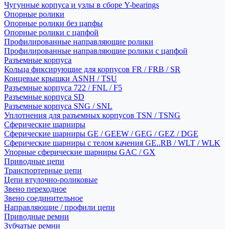
Чугунные корпуса и узлы в сборе Y-bearings
Опорные ролики
Опорные ролики без цапфы
Опорные ролики с цапфой
Профилированные направляющие ролики
Профилированные направляющие ролики с цапфой
Разъемные корпуса
Кольца фиксирующие для корпусов FR / FRB / SR
Концевые крышки ASNH / TSU
Разъемные корпуса 722 / FNL / F5
Разъемные корпуса SD
Разъемные корпуса SNG / SNL
Уплотнения для разъемных корпусов TSN / TSNG
Сферические шарниры
Сферические шарниры GE / GEEW / GEG / GEZ / DGE
Сферические шарниры с телом качения GE..RB / WLT / WLK
Упорные сферические шарниры GAC / GX
Приводные цепи
Транспортерные цепи
Цепи втулочно-роликовые
Звено переходное
Звено соединительное
Направляющие / профили цепи
Приводные ремни
Зубчатые ремни