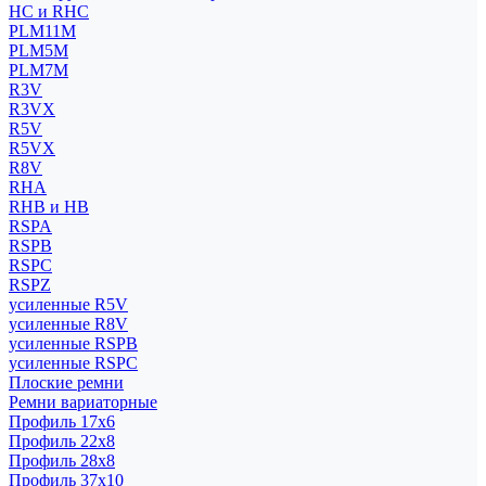
HC и RHC
PLM11M
PLM5M
PLM7M
R3V
R3VX
R5V
R5VX
R8V
RHA
RHB и HB
RSPA
RSPB
RSPC
RSPZ
усиленные R5V
усиленные R8V
усиленные RSPB
усиленные RSPC
Плоские ремни
Ремни вариаторные
Профиль 17x6
Профиль 22x8
Профиль 28x8
Профиль 37x10