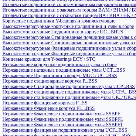
Игольчатые подшипники со штампованным наружним кольцо
Игольчатые подшипники с закрытым торцом BAM / BHAM / B
Игольчатые подшипники с открытым торцом BA / BHA / HK / 
Корпусные подшипники Y-bearings и комплектующие
Высокотемпературные корпусные подшипники и узлы в сборе
Высокотемпературные Подшипники в корпус UC...BHTS
Высокотемпературные Стационарные подшипниковые узлы в с
Высокотемпературные Стационарные подшипниковые узлы в 
Высокотемпературные Фланцевые подшипниковые узлы в сбо
Высокотемпературные Фланцевые подшипниковые узлы в сбо
Концевые крышки для Y-bearings ECY / STC
Нержавеющие корпусные подшипники и узлы в сборе
Нержавеющие натяжные подшипниковые узлы UCT...BSS
Нержавеющие Подшипники в корпус MUC / UC...BSS
Нержавеющие стационарные корпуса P...BSS
Нержавеющие Стационарные подшипниковые узлы UCP...BSS
Нержавеющие стационарные подшипниковые узлы UCPA...BS
Нержавеющие стационарные подшипниковые узлы UP.../ UP...
Нержавеющие фланцевые корпуса F...SS
Нержавеющие Фланцевые корпуса FL...BSS
Нержавеющие Фланцевые подшипниковые узлы SSBPF
Нержавеющие Фланцевые подшипниковые узлы SSBPFL
Нержавеющие Фланцевые подшипниковые узлы SSBPFT
Нержавеющие фланцевые подшипниковые узлы UCF...BSS
Нержавеющие фланцевые подшипниковые узлы UCFC...BSS