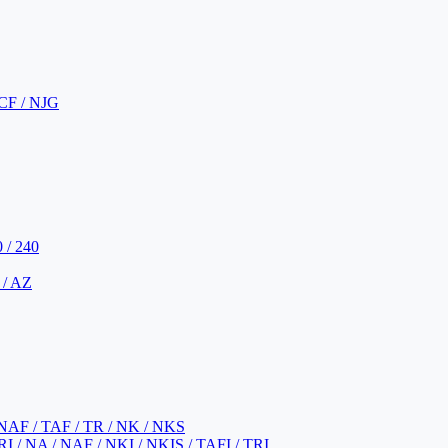
CF / NJG
 / 240
 / AZ
NAF / TAF / TR / NK / NKS
 / NA / NAF / NKI / NKIS / TAFI / TRI