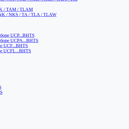
м
K / TAM / TLAM
NK / NKS / TA / TLA / TLAW
боре UCP...BHTS
сборе UCPA...BHTS
ре UCF...BHTS
ре UCFL...BHTS
S
SS