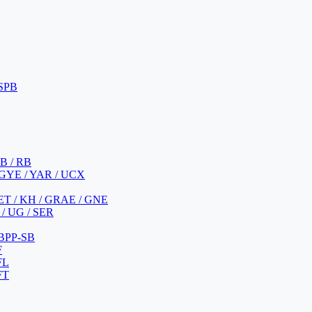
 SPB
 B / RB
 GYE / YAR / UCX
YET / KH / GRAE / GNE
/ UG / SER
 BPP-SB
F
FL
FT