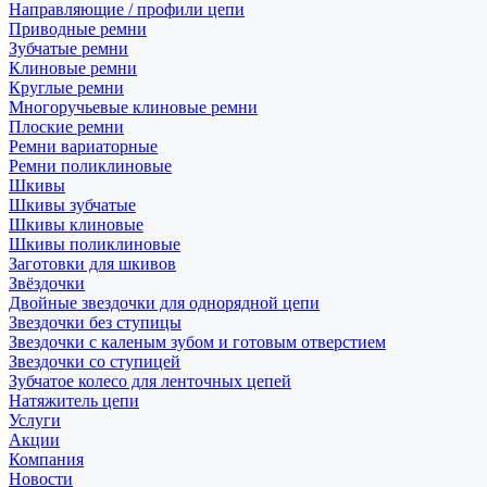
Направляющие / профили цепи
Приводные ремни
Зубчатые ремни
Клиновые ремни
Круглые ремни
Многоручьевые клиновые ремни
Плоские ремни
Ремни вариаторные
Ремни поликлиновые
Шкивы
Шкивы зубчатые
Шкивы клиновые
Шкивы поликлиновые
Заготовки для шкивов
Звёздочки
Двойные звездочки для однорядной цепи
Звездочки без ступицы
Звездочки с каленым зубом и готовым отверстием
Звездочки со ступицей
Зубчатое колесо для ленточных цепей
Натяжитель цепи
Услуги
Акции
Компания
Новости