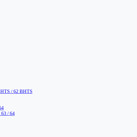
BHTS / 62 BHTS
64
63 / 64