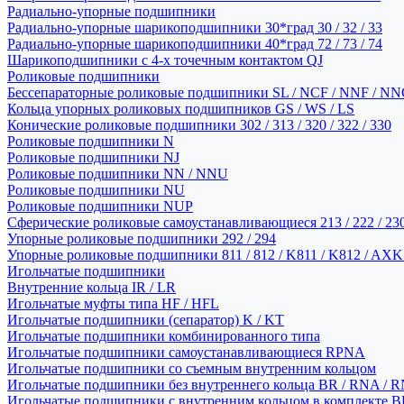
Радиально-упорные подшипники
Радиально-упорные шарикоподшипники 30*град 30 / 32 / 33
Радиально-упорные шарикоподшипники 40*град 72 / 73 / 74
Шарикоподшипники с 4-х точечным контактом QJ
Роликовые подшипники
Бессепараторные роликовые подшипники SL / NCF / NNF / NN
Кольца упорных роликовых подшипников GS / WS / LS
Конические роликовые подшипники 302 / 313 / 320 / 322 / 330
Роликовые подшипники N
Роликовые подшипники NJ
Роликовые подшипники NN / NNU
Роликовые подшипники NU
Роликовые подшипники NUP
Сферические роликовые самоустанавливающиеся 213 / 222 / 230
Упорные роликовые подшипники 292 / 294
Упорные роликовые подшипники 811 / 812 / K811 / K812 / AXK
Игольчатые подшипники
Внутренние кольца IR / LR
Игольчатые муфты типа HF / HFL
Игольчатые подшипники (сепаратор) K / KT
Игольчатые подшипники комбинированного типа
Игольчатые подшипники самоустанавливающиеся RPNA
Игольчатые подшипники со съемным внутренним кольцом
Игольчатые подшипники без внутреннего кольца BR / RNA / R
Игольчатые подшипники с внутренним кольцом в комплекте BRI