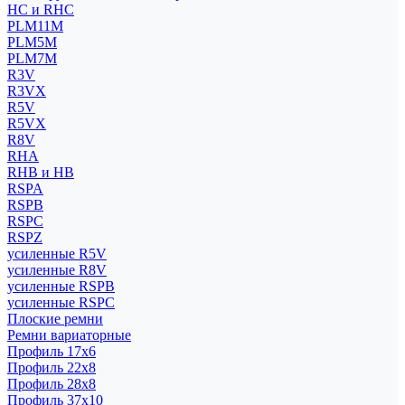
HC и RHC
PLM11M
PLM5M
PLM7M
R3V
R3VX
R5V
R5VX
R8V
RHA
RHB и HB
RSPA
RSPB
RSPC
RSPZ
усиленные R5V
усиленные R8V
усиленные RSPB
усиленные RSPC
Плоские ремни
Ремни вариаторные
Профиль 17x6
Профиль 22x8
Профиль 28x8
Профиль 37x10