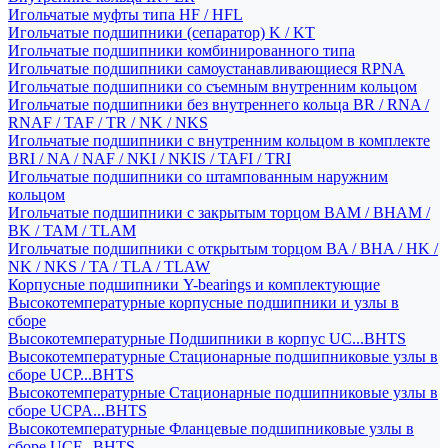
Игольчатые муфты типа HF / HFL
Игольчатые подшипники (сепаратор) K / KT
Игольчатые подшипники комбинированного типа
Игольчатые подшипники самоустанавливающиеся RPNA
Игольчатые подшипники со съемным внутренним кольцом
Игольчатые подшипники без внутреннего кольца BR / RNA /
RNAF / TAF / TR / NK / NKS
Игольчатые подшипники с внутренним кольцом в комплекте
BRI / NA / NAF / NKI / NKIS / TAFI / TRI
Игольчатые подшипники со штампованным наружним
кольцом
Игольчатые подшипники с закрытым торцом BAM / BHAM /
BK / TAM / TLAM
Игольчатые подшипники с открытым торцом BA / BHA / HK /
NK / NKS / TA / TLA / TLAW
Корпусные подшипники Y-bearings и комплектующие
Высокотемпературные корпусные подшипники и узлы в
сборе
Высокотемпературные Подшипники в корпус UC...BHTS
Высокотемпературные Стационарные подшипниковые узлы в
сборе UCP...BHTS
Высокотемпературные Стационарные подшипниковые узлы в
сборе UCPA...BHTS
Высокотемпературные Фланцевые подшипниковые узлы в
сборе UCF...BHTS