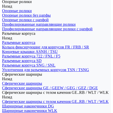
Опорные ролики
Назад
Опорные ролики
Опорные ролики без цапфы
Опорные ролики с цапфой
Профилированные направляющие ролики
Профилированные направляющие ролики с цапфой
Разъемные корпуса
Назад
Разъемные корпуса
Кольца фиксирующие для корпусов FR / FRB / SR
Концевые крышки ASNH / TSU
Разъемные корпуса 722 / FNL / F5
Разъемные корпуса SD
Разъемные корпуса SNG / SNL
Уплотнения для разъемных корпусов TSN / TSNG
Сферические шарниры
Назад
Сферические шарниры
Сферические шарниры GE / GEEW / GEG / GEZ / DGE
Сферические шарниры с телом качения GE..RB / WLT / WLK
Назад
Сферические шарниры с телом качения GE..RB / WLT / WLK
Шарнирные наконечники DG
Шарнирные наконечники WLK