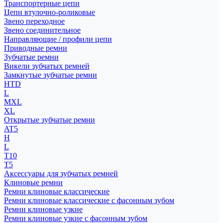
Транспортерные цепи
Цепи втулочно-роликовые
Звено переходное
Звено соединительное
Направляющие / профили цепи
Приводные ремни
Зубчатые ремни
Викели зубчатых ремней
Замкнутые зубчатые ремни
HTD
L
MXL
XL
Открытые зубчатые ремни
AT5
H
L
T10
T5
Аксессуары для зубчатых ремней
Клиновые ремни
Ремни клиновые классические
Ремни клиновые классические с фасонным зубом
Ремни клиновые узкие
Ремни клиновые узкие с фасонным зубом