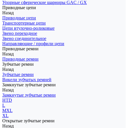
Упорные сферические шарниры GAC / GX
Приводные цепи
Назад
Приводные цепи
Транспортерные цепи
Цепи втулочно-роликовые
Звено переходное
Звено соединительное
Направляющие / профили цепи
Приводные ремни
Назад
Приводные ремни
Зубчатые ремни
Назад
Зубчатые ремни
Викели зубчатых ремней
Замкнутые зубчатые ремни
Назад
Замкнутые зубчатые ремни
HTD
L
MXL
XL
Открытые зубчатые ремни
Назад