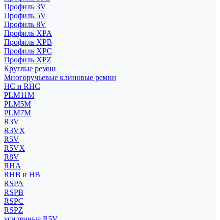
Профиль 3V
Профиль 5V
Профиль 8V
Профиль XPA
Профиль XPB
Профиль XPC
Профиль XPZ
Круглые ремни
Многоручьевые клиновые ремни
HC и RHC
PLM11M
PLM5M
PLM7M
R3V
R3VX
R5V
R5VX
R8V
RHA
RHB и HB
RSPA
RSPB
RSPC
RSPZ
усиленные R5V