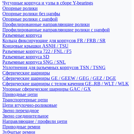
Чугунные корпуса и узлы в сборе Y-bearings
Опорные ролики
Опорные ролики без цапфы
Опорные ролики с цапфой
Профилированные направляющие ролики
Профилированные направляющие ролики с цапфой
Разъемные корпуса
Кольца фиксирующие для корпусов FR / FRB / SR
Концевые крышки ASNH / TSU
Разъемные корпуса 722 / FNL / F5
Разъемные корпуса SD
Разъемные корпуса SNG / SNL
Уплотнения для разъемных корпусов TSN / TSNG
Сферические шарниры
Сферические шарниры GE / GEEW / GEG / GEZ / DGE
Сферические шарниры с телом качения GE..RB / WLT / WLK
Упорные сферические шарниры GAC / GX
Приводные цепи
Транспортерные цепи
Цепи втулочно-роликовые
Звено переходное
Звено соединительное
Направляющие / профили цепи
Приводные ремни
Зубчатые ремни