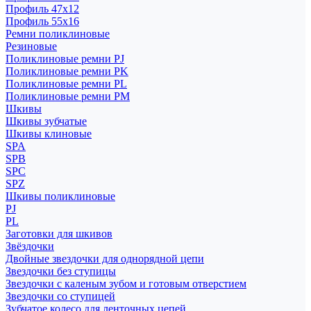
Профиль 47x12
Профиль 55x16
Ремни поликлиновые
Резиновые
Поликлиновые ремни PJ
Поликлиновые ремни PK
Поликлиновые ремни PL
Поликлиновые ремни PM
Шкивы
Шкивы зубчатые
Шкивы клиновые
SPA
SPB
SPC
SPZ
Шкивы поликлиновые
PJ
PL
Заготовки для шкивов
Звёздочки
Двойные звездочки для однорядной цепи
Звездочки без ступицы
Звездочки с каленым зубом и готовым отверстием
Звездочки со ступицей
Зубчатое колесо для ленточных цепей