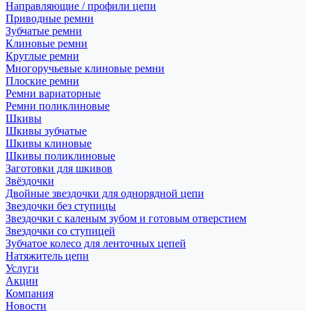
Направляющие / профили цепи
Приводные ремни
Зубчатые ремни
Клиновые ремни
Круглые ремни
Многоручьевые клиновые ремни
Плоские ремни
Ремни вариаторные
Ремни поликлиновые
Шкивы
Шкивы зубчатые
Шкивы клиновые
Шкивы поликлиновые
Заготовки для шкивов
Звёздочки
Двойные звездочки для однорядной цепи
Звездочки без ступицы
Звездочки с каленым зубом и готовым отверстием
Звездочки со ступицей
Зубчатое колесо для ленточных цепей
Натяжитель цепи
Услуги
Акции
Компания
Новости