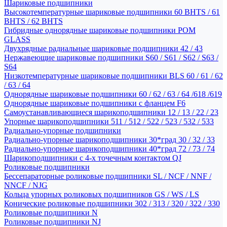
Шариковые подшипники
Высокотемпературные шариковые подшипники 60 BHTS / 61
BHTS / 62 BHTS
Гибридные однорядные шариковые подшипники POM
GLASS
Двухрядные радиальные шариковые подшипники 42 / 43
Нержавеющие шариковые подшипники S60 / S61 / S62 / S63 /
S64
Низкотемпературные шариковые подшипники BLS 60 / 61 / 62
/ 63 / 64
Однорядные шариковые подшипники 60 / 62 / 63 / 64 /618 /619
Однорядные шариковые подшипники с фланцем F6
Самоустанавливающиеся шарикоподшипники 12 / 13 / 22 / 23
Упорные шарикоподшипники 511 / 512 / 522 / 523 / 532 / 533
Радиально-упорные подшипники
Радиально-упорные шарикоподшипники 30*град 30 / 32 / 33
Радиально-упорные шарикоподшипники 40*град 72 / 73 / 74
Шарикоподшипники с 4-х точечным контактом QJ
Роликовые подшипники
Бессепараторные роликовые подшипники SL / NCF / NNF /
NNCF / NJG
Кольца упорных роликовых подшипников GS / WS / LS
Конические роликовые подшипники 302 / 313 / 320 / 322 / 330
Роликовые подшипники N
Роликовые подшипники NJ