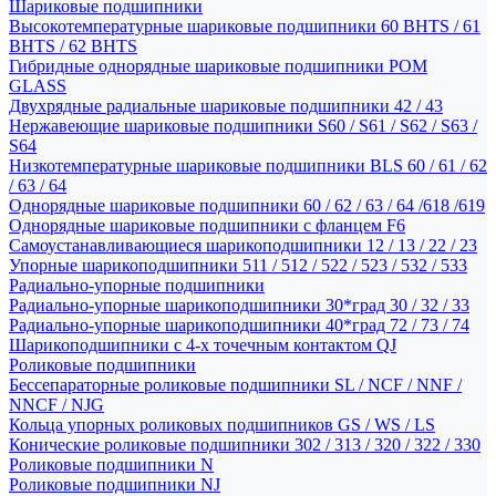
Шариковые подшипники
Высокотемпературные шариковые подшипники 60 BHTS / 61
BHTS / 62 BHTS
Гибридные однорядные шариковые подшипники POM
GLASS
Двухрядные радиальные шариковые подшипники 42 / 43
Нержавеющие шариковые подшипники S60 / S61 / S62 / S63 /
S64
Низкотемпературные шариковые подшипники BLS 60 / 61 / 62
/ 63 / 64
Однорядные шариковые подшипники 60 / 62 / 63 / 64 /618 /619
Однорядные шариковые подшипники с фланцем F6
Самоустанавливающиеся шарикоподшипники 12 / 13 / 22 / 23
Упорные шарикоподшипники 511 / 512 / 522 / 523 / 532 / 533
Радиально-упорные подшипники
Радиально-упорные шарикоподшипники 30*град 30 / 32 / 33
Радиально-упорные шарикоподшипники 40*град 72 / 73 / 74
Шарикоподшипники с 4-х точечным контактом QJ
Роликовые подшипники
Бессепараторные роликовые подшипники SL / NCF / NNF /
NNCF / NJG
Кольца упорных роликовых подшипников GS / WS / LS
Конические роликовые подшипники 302 / 313 / 320 / 322 / 330
Роликовые подшипники N
Роликовые подшипники NJ