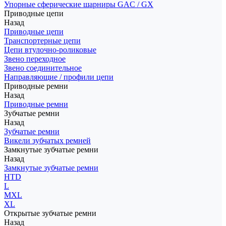
Упорные сферические шарниры GAC / GX
Приводные цепи
Назад
Приводные цепи
Транспортерные цепи
Цепи втулочно-роликовые
Звено переходное
Звено соединительное
Направляющие / профили цепи
Приводные ремни
Назад
Приводные ремни
Зубчатые ремни
Назад
Зубчатые ремни
Викели зубчатых ремней
Замкнутые зубчатые ремни
Назад
Замкнутые зубчатые ремни
HTD
L
MXL
XL
Открытые зубчатые ремни
Назад