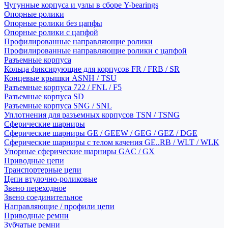
Чугунные корпуса и узлы в сборе Y-bearings
Опорные ролики
Опорные ролики без цапфы
Опорные ролики с цапфой
Профилированные направляющие ролики
Профилированные направляющие ролики с цапфой
Разъемные корпуса
Кольца фиксирующие для корпусов FR / FRB / SR
Концевые крышки ASNH / TSU
Разъемные корпуса 722 / FNL / F5
Разъемные корпуса SD
Разъемные корпуса SNG / SNL
Уплотнения для разъемных корпусов TSN / TSNG
Сферические шарниры
Сферические шарниры GE / GEEW / GEG / GEZ / DGE
Сферические шарниры с телом качения GE..RB / WLT / WLK
Упорные сферические шарниры GAC / GX
Приводные цепи
Транспортерные цепи
Цепи втулочно-роликовые
Звено переходное
Звено соединительное
Направляющие / профили цепи
Приводные ремни
Зубчатые ремни