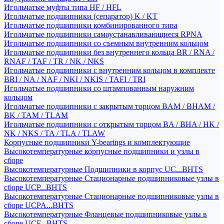
Игольчатые муфты типа HF / HFL
Игольчатые подшипники (сепаратор) K / KT
Игольчатые подшипники комбинированного типа
Игольчатые подшипники самоустанавливающиеся RPNA
Игольчатые подшипники со съемным внутренним кольцом
Игольчатые подшипники без внутреннего кольца BR / RNA /
RNAF / TAF / TR / NK / NKS
Игольчатые подшипники с внутренним кольцом в комплекте
BRI / NA / NAF / NKI / NKIS / TAFI / TRI
Игольчатые подшипники со штампованным наружним
кольцом
Игольчатые подшипники с закрытым торцом BAM / BHAM /
BK / TAM / TLAM
Игольчатые подшипники с открытым торцом BA / BHA / HK /
NK / NKS / TA / TLA / TLAW
Корпусные подшипники Y-bearings и комплектующие
Высокотемпературные корпусные подшипники и узлы в
сборе
Высокотемпературные Подшипники в корпус UC...BHTS
Высокотемпературные Стационарные подшипниковые узлы в
сборе UCP...BHTS
Высокотемпературные Стационарные подшипниковые узлы в
сборе UCPA...BHTS
Высокотемпературные Фланцевые подшипниковые узлы в
сборе UCF...BHTS