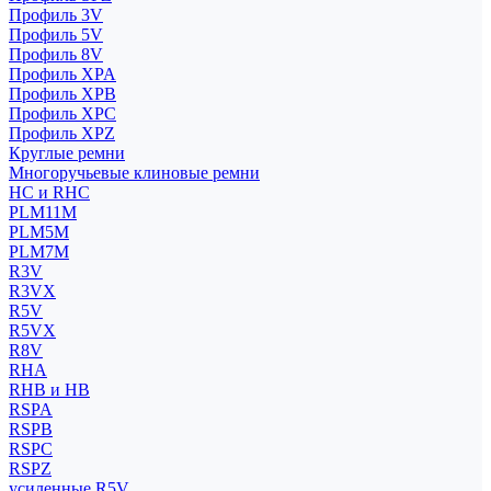
Профиль 3V
Профиль 5V
Профиль 8V
Профиль XPA
Профиль XPB
Профиль XPC
Профиль XPZ
Круглые ремни
Многоручьевые клиновые ремни
HC и RHC
PLM11M
PLM5M
PLM7M
R3V
R3VX
R5V
R5VX
R8V
RHA
RHB и HB
RSPA
RSPB
RSPC
RSPZ
усиленные R5V