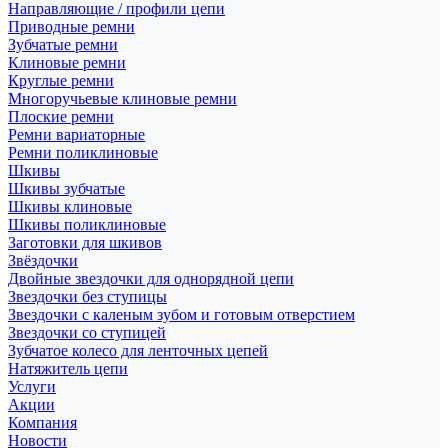
Направляющие / профили цепи
Приводные ремни
Зубчатые ремни
Клиновые ремни
Круглые ремни
Многоручьевые клиновые ремни
Плоские ремни
Ремни вариаторные
Ремни поликлиновые
Шкивы
Шкивы зубчатые
Шкивы клиновые
Шкивы поликлиновые
Заготовки для шкивов
Звёздочки
Двойные звездочки для однорядной цепи
Звездочки без ступицы
Звездочки с каленым зубом и готовым отверстием
Звездочки со ступицей
Зубчатое колесо для ленточных цепей
Натяжитель цепи
Услуги
Акции
Компания
Новости