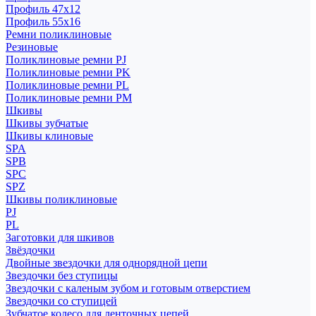
Профиль 47x12
Профиль 55x16
Ремни поликлиновые
Резиновые
Поликлиновые ремни PJ
Поликлиновые ремни PK
Поликлиновые ремни PL
Поликлиновые ремни PM
Шкивы
Шкивы зубчатые
Шкивы клиновые
SPA
SPB
SPC
SPZ
Шкивы поликлиновые
PJ
PL
Заготовки для шкивов
Звёздочки
Двойные звездочки для однорядной цепи
Звездочки без ступицы
Звездочки с каленым зубом и готовым отверстием
Звездочки со ступицей
Зубчатое колесо для ленточных цепей