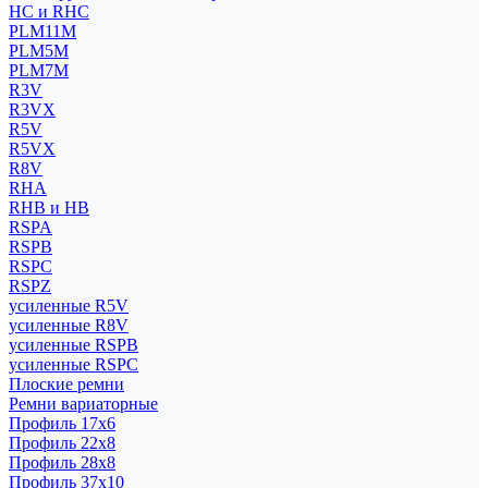
HC и RHC
PLM11M
PLM5M
PLM7M
R3V
R3VX
R5V
R5VX
R8V
RHA
RHB и HB
RSPA
RSPB
RSPC
RSPZ
усиленные R5V
усиленные R8V
усиленные RSPB
усиленные RSPC
Плоские ремни
Ремни вариаторные
Профиль 17x6
Профиль 22x8
Профиль 28x8
Профиль 37x10