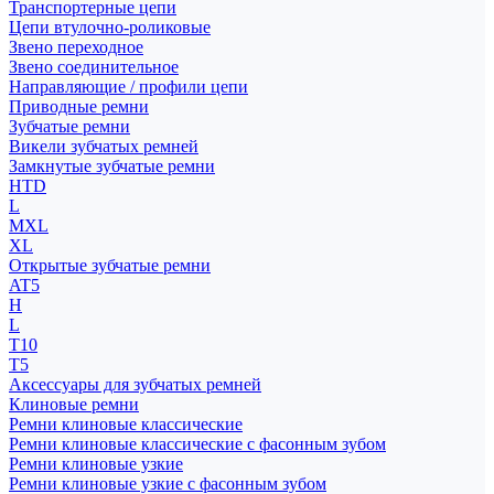
Транспортерные цепи
Цепи втулочно-роликовые
Звено переходное
Звено соединительное
Направляющие / профили цепи
Приводные ремни
Зубчатые ремни
Викели зубчатых ремней
Замкнутые зубчатые ремни
HTD
L
MXL
XL
Открытые зубчатые ремни
AT5
H
L
T10
T5
Аксессуары для зубчатых ремней
Клиновые ремни
Ремни клиновые классические
Ремни клиновые классические с фасонным зубом
Ремни клиновые узкие
Ремни клиновые узкие с фасонным зубом