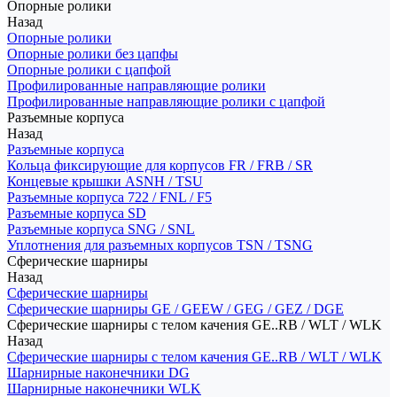
Опорные ролики
Назад
Опорные ролики
Опорные ролики без цапфы
Опорные ролики с цапфой
Профилированные направляющие ролики
Профилированные направляющие ролики с цапфой
Разъемные корпуса
Назад
Разъемные корпуса
Кольца фиксирующие для корпусов FR / FRB / SR
Концевые крышки ASNH / TSU
Разъемные корпуса 722 / FNL / F5
Разъемные корпуса SD
Разъемные корпуса SNG / SNL
Уплотнения для разъемных корпусов TSN / TSNG
Сферические шарниры
Назад
Сферические шарниры
Сферические шарниры GE / GEEW / GEG / GEZ / DGE
Сферические шарниры с телом качения GE..RB / WLT / WLK
Назад
Сферические шарниры с телом качения GE..RB / WLT / WLK
Шарнирные наконечники DG
Шарнирные наконечники WLK