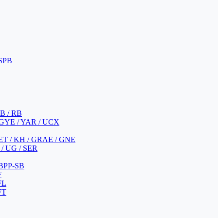
 SPB
 B / RB
 GYE / YAR / UCX
YET / KH / GRAE / GNE
/ UG / SER
 BPP-SB
F
FL
FT