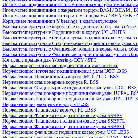
Игольчатые подшипники со штампованным наружним кольцо
Игольчатые подшипники с закрытым торцом BAM / BHAM / B
Игольчатые подшипники с открытым торцом BA / BHA / HK / 
Корпусные подшипники Y-bearings и комплектующие
Высокотемпературные корпусные подшипники и узлы в сборе
Высокотемпературные Подшипники в корпус UC...BHTS
Высокотемпературные Стационарные подшипниковые узлы в с
Высокотемпературные Стационарные подшипниковые узлы в 
Высокотемпературные Фланцевые подшипниковые узлы в сбо
Высокотемпературные Фланцевые подшипниковые узлы в сбо
Концевые крышки для Y-bearings ECY / STC
Нержавеющие корпусные подшипники и узлы в сборе
Нержавеющие натяжные подшипниковые узлы UCT...BSS
Нержавеющие Подшипники в корпус MUC / UC...BSS
Нержавеющие стационарные корпуса P...BSS
Нержавеющие Стационарные подшипниковые узлы UCP...BSS
Нержавеющие стационарные подшипниковые узлы UCPA...BS
Нержавеющие стационарные подшипниковые узлы UP.../ UP...
Нержавеющие фланцевые корпуса F...SS
Нержавеющие Фланцевые корпуса FL...BSS
Нержавеющие Фланцевые подшипниковые узлы SSBPF
Нержавеющие Фланцевые подшипниковые узлы SSBPFL
Нержавеющие Фланцевые подшипниковые узлы SSBPFT
Нержавеющие фланцевые подшипниковые узлы UCF...BSS
Нержавеющие фланцевые подшипниковые узлы UCFC...BSS