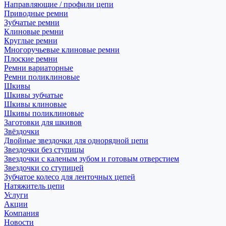
Направляющие / профили цепи
Приводные ремни
Зубчатые ремни
Клиновые ремни
Круглые ремни
Многоручьевые клиновые ремни
Плоские ремни
Ремни вариаторные
Ремни поликлиновые
Шкивы
Шкивы зубчатые
Шкивы клиновые
Шкивы поликлиновые
Заготовки для шкивов
Звёздочки
Двойные звездочки для однорядной цепи
Звездочки без ступицы
Звездочки с каленым зубом и готовым отверстием
Звездочки со ступицей
Зубчатое колесо для ленточных цепей
Натяжитель цепи
Услуги
Акции
Компания
Новости