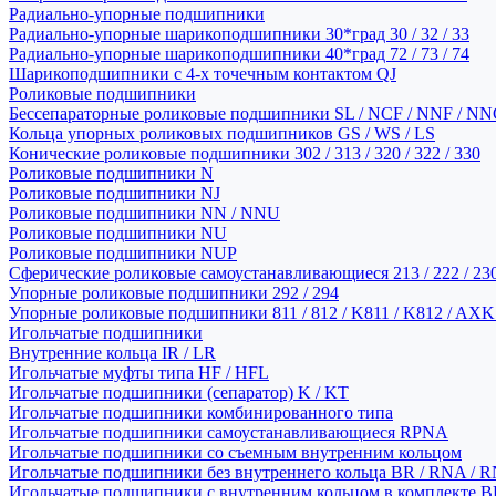
Радиально-упорные подшипники
Радиально-упорные шарикоподшипники 30*град 30 / 32 / 33
Радиально-упорные шарикоподшипники 40*град 72 / 73 / 74
Шарикоподшипники с 4-х точечным контактом QJ
Роликовые подшипники
Бессепараторные роликовые подшипники SL / NCF / NNF / NN
Кольца упорных роликовых подшипников GS / WS / LS
Конические роликовые подшипники 302 / 313 / 320 / 322 / 330
Роликовые подшипники N
Роликовые подшипники NJ
Роликовые подшипники NN / NNU
Роликовые подшипники NU
Роликовые подшипники NUP
Сферические роликовые самоустанавливающиеся 213 / 222 / 230
Упорные роликовые подшипники 292 / 294
Упорные роликовые подшипники 811 / 812 / K811 / K812 / AXK
Игольчатые подшипники
Внутренние кольца IR / LR
Игольчатые муфты типа HF / HFL
Игольчатые подшипники (сепаратор) K / KT
Игольчатые подшипники комбинированного типа
Игольчатые подшипники самоустанавливающиеся RPNA
Игольчатые подшипники со съемным внутренним кольцом
Игольчатые подшипники без внутреннего кольца BR / RNA / R
Игольчатые подшипники с внутренним кольцом в комплекте BRI