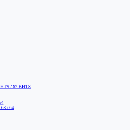
BHTS / 62 BHTS
64
63 / 64