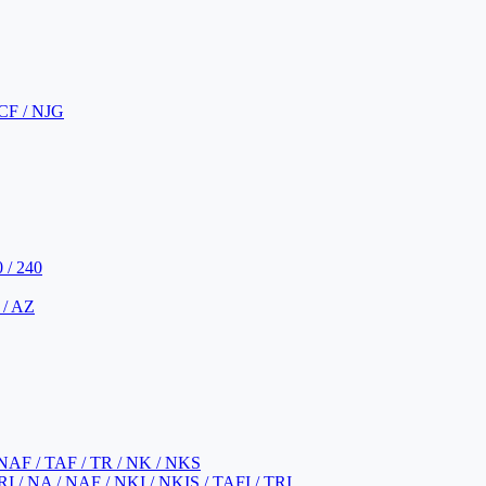
CF / NJG
 / 240
 / AZ
NAF / TAF / TR / NK / NKS
 / NA / NAF / NKI / NKIS / TAFI / TRI