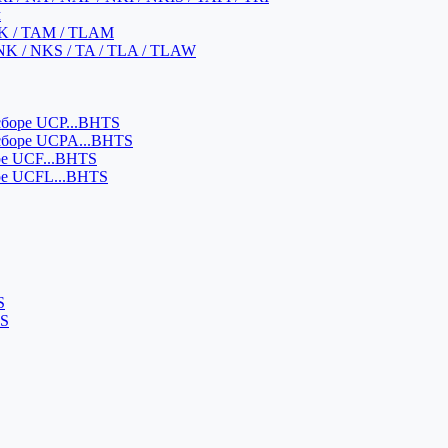
м
K / TAM / TLAM
NK / NKS / TA / TLA / TLAW
боре UCP...BHTS
сборе UCPA...BHTS
ре UCF...BHTS
ре UCFL...BHTS
S
SS