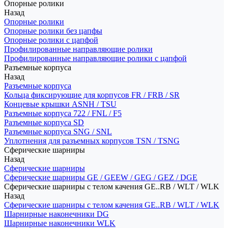
Опорные ролики
Назад
Опорные ролики
Опорные ролики без цапфы
Опорные ролики с цапфой
Профилированные направляющие ролики
Профилированные направляющие ролики с цапфой
Разъемные корпуса
Назад
Разъемные корпуса
Кольца фиксирующие для корпусов FR / FRB / SR
Концевые крышки ASNH / TSU
Разъемные корпуса 722 / FNL / F5
Разъемные корпуса SD
Разъемные корпуса SNG / SNL
Уплотнения для разъемных корпусов TSN / TSNG
Сферические шарниры
Назад
Сферические шарниры
Сферические шарниры GE / GEEW / GEG / GEZ / DGE
Сферические шарниры с телом качения GE..RB / WLT / WLK
Назад
Сферические шарниры с телом качения GE..RB / WLT / WLK
Шарнирные наконечники DG
Шарнирные наконечники WLK