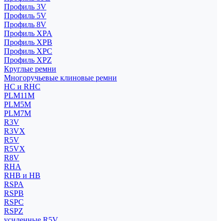
Профиль 3V
Профиль 5V
Профиль 8V
Профиль XPA
Профиль XPB
Профиль XPC
Профиль XPZ
Круглые ремни
Многоручьевые клиновые ремни
HC и RHC
PLM11M
PLM5M
PLM7M
R3V
R3VX
R5V
R5VX
R8V
RHA
RHB и HB
RSPA
RSPB
RSPC
RSPZ
усиленные R5V