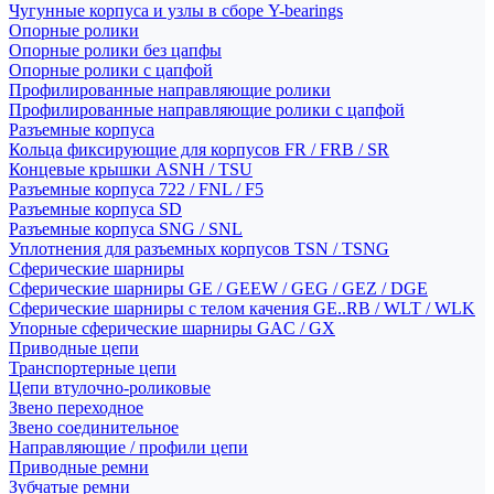
Чугунные корпуса и узлы в сборе Y-bearings
Опорные ролики
Опорные ролики без цапфы
Опорные ролики с цапфой
Профилированные направляющие ролики
Профилированные направляющие ролики с цапфой
Разъемные корпуса
Кольца фиксирующие для корпусов FR / FRB / SR
Концевые крышки ASNH / TSU
Разъемные корпуса 722 / FNL / F5
Разъемные корпуса SD
Разъемные корпуса SNG / SNL
Уплотнения для разъемных корпусов TSN / TSNG
Сферические шарниры
Сферические шарниры GE / GEEW / GEG / GEZ / DGE
Сферические шарниры с телом качения GE..RB / WLT / WLK
Упорные сферические шарниры GAC / GX
Приводные цепи
Транспортерные цепи
Цепи втулочно-роликовые
Звено переходное
Звено соединительное
Направляющие / профили цепи
Приводные ремни
Зубчатые ремни