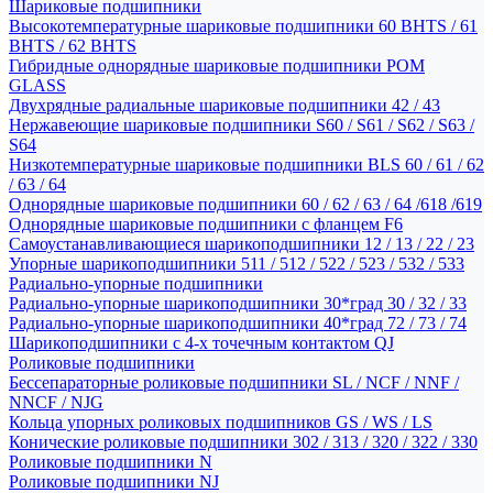
Шариковые подшипники
Высокотемпературные шариковые подшипники 60 BHTS / 61
BHTS / 62 BHTS
Гибридные однорядные шариковые подшипники POM
GLASS
Двухрядные радиальные шариковые подшипники 42 / 43
Нержавеющие шариковые подшипники S60 / S61 / S62 / S63 /
S64
Низкотемпературные шариковые подшипники BLS 60 / 61 / 62
/ 63 / 64
Однорядные шариковые подшипники 60 / 62 / 63 / 64 /618 /619
Однорядные шариковые подшипники с фланцем F6
Самоустанавливающиеся шарикоподшипники 12 / 13 / 22 / 23
Упорные шарикоподшипники 511 / 512 / 522 / 523 / 532 / 533
Радиально-упорные подшипники
Радиально-упорные шарикоподшипники 30*град 30 / 32 / 33
Радиально-упорные шарикоподшипники 40*град 72 / 73 / 74
Шарикоподшипники с 4-х точечным контактом QJ
Роликовые подшипники
Бессепараторные роликовые подшипники SL / NCF / NNF /
NNCF / NJG
Кольца упорных роликовых подшипников GS / WS / LS
Конические роликовые подшипники 302 / 313 / 320 / 322 / 330
Роликовые подшипники N
Роликовые подшипники NJ