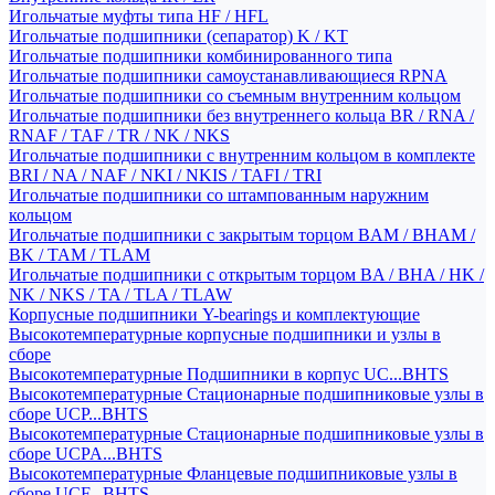
Игольчатые муфты типа HF / HFL
Игольчатые подшипники (сепаратор) K / KT
Игольчатые подшипники комбинированного типа
Игольчатые подшипники самоустанавливающиеся RPNA
Игольчатые подшипники со съемным внутренним кольцом
Игольчатые подшипники без внутреннего кольца BR / RNA /
RNAF / TAF / TR / NK / NKS
Игольчатые подшипники с внутренним кольцом в комплекте
BRI / NA / NAF / NKI / NKIS / TAFI / TRI
Игольчатые подшипники со штампованным наружним
кольцом
Игольчатые подшипники с закрытым торцом BAM / BHAM /
BK / TAM / TLAM
Игольчатые подшипники с открытым торцом BA / BHA / HK /
NK / NKS / TA / TLA / TLAW
Корпусные подшипники Y-bearings и комплектующие
Высокотемпературные корпусные подшипники и узлы в
сборе
Высокотемпературные Подшипники в корпус UC...BHTS
Высокотемпературные Стационарные подшипниковые узлы в
сборе UCP...BHTS
Высокотемпературные Стационарные подшипниковые узлы в
сборе UCPA...BHTS
Высокотемпературные Фланцевые подшипниковые узлы в
сборе UCF...BHTS