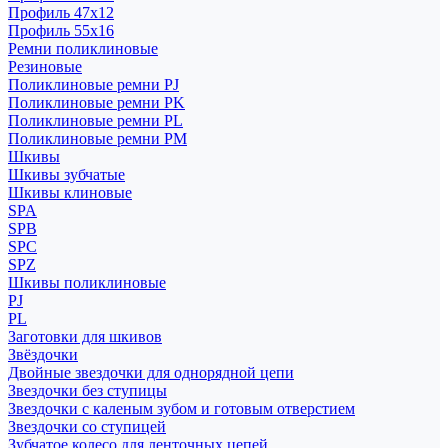
Профиль 47x12
Профиль 55x16
Ремни поликлиновые
Резиновые
Поликлиновые ремни PJ
Поликлиновые ремни PK
Поликлиновые ремни PL
Поликлиновые ремни PM
Шкивы
Шкивы зубчатые
Шкивы клиновые
SPA
SPB
SPC
SPZ
Шкивы поликлиновые
PJ
PL
Заготовки для шкивов
Звёздочки
Двойные звездочки для однорядной цепи
Звездочки без ступицы
Звездочки с каленым зубом и готовым отверстием
Звездочки со ступицей
Зубчатое колесо для ленточных цепей