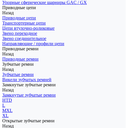
Упорные сферические шарниры GAC / GX
Приводные цепи
Назад
Приводные цепи
Транспортерные цепи
Цепи втулочно-роликовые
Звено переходное
Звено соединительное
Направляющие / профили цепи
Приводные ремни
Назад
Приводные ремни
Зубчатые ремни
Назад
Зубчатые ремни
Викели зубчатых ремней
Замкнутые зубчатые ремни
Назад
Замкнутые зубчатые ремни
HTD
L
MXL
XL
Открытые зубчатые ремни
Назад