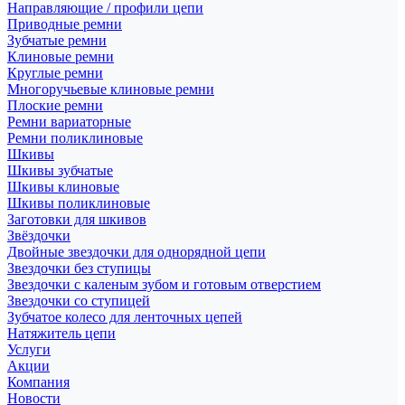
Направляющие / профили цепи
Приводные ремни
Зубчатые ремни
Клиновые ремни
Круглые ремни
Многоручьевые клиновые ремни
Плоские ремни
Ремни вариаторные
Ремни поликлиновые
Шкивы
Шкивы зубчатые
Шкивы клиновые
Шкивы поликлиновые
Заготовки для шкивов
Звёздочки
Двойные звездочки для однорядной цепи
Звездочки без ступицы
Звездочки с каленым зубом и готовым отверстием
Звездочки со ступицей
Зубчатое колесо для ленточных цепей
Натяжитель цепи
Услуги
Акции
Компания
Новости