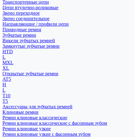
Транспортерные цепи
Цепи втулочно-роликовые
Звено переходное
Звено соединительное
Направляющие / профили цепи
Приводные ремни
Зубчатые ремни
Викели зубчатых ремней
Замкнутые зубчатые ремни
HTD
L
MXL
XL
Открытые зубчатые ремни
AT5
H
L
T10
T5
Аксессуары для зубчатых ремней
Клиновые ремни
Ремни клиновые классические
Ремни клиновые классические с фасонным зубом
Ремни клиновые узкие
Ремни клиновые узкие с фасонным зубом