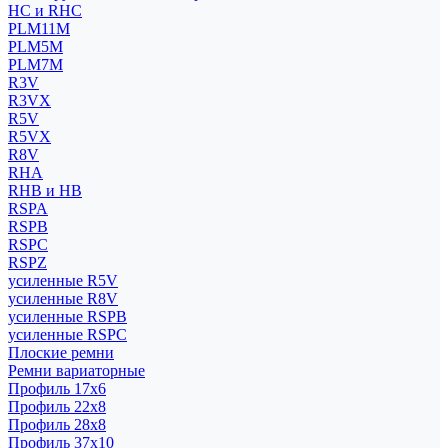
HC и RHC
PLM11M
PLM5M
PLM7M
R3V
R3VX
R5V
R5VX
R8V
RHA
RHB и HB
RSPA
RSPB
RSPC
RSPZ
усиленные R5V
усиленные R8V
усиленные RSPB
усиленные RSPC
Плоские ремни
Ремни вариаторные
Профиль 17x6
Профиль 22x8
Профиль 28x8
Профиль 37x10