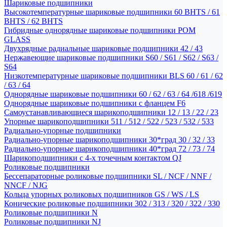
Шариковые подшипники
Высокотемпературные шариковые подшипники 60 BHTS / 61
BHTS / 62 BHTS
Гибридные однорядные шариковые подшипники POM
GLASS
Двухрядные радиальные шариковые подшипники 42 / 43
Нержавеющие шариковые подшипники S60 / S61 / S62 / S63 /
S64
Низкотемпературные шариковые подшипники BLS 60 / 61 / 62
/ 63 / 64
Однорядные шариковые подшипники 60 / 62 / 63 / 64 /618 /619
Однорядные шариковые подшипники с фланцем F6
Самоустанавливающиеся шарикоподшипники 12 / 13 / 22 / 23
Упорные шарикоподшипники 511 / 512 / 522 / 523 / 532 / 533
Радиально-упорные подшипники
Радиально-упорные шарикоподшипники 30*град 30 / 32 / 33
Радиально-упорные шарикоподшипники 40*град 72 / 73 / 74
Шарикоподшипники с 4-х точечным контактом QJ
Роликовые подшипники
Бессепараторные роликовые подшипники SL / NCF / NNF /
NNCF / NJG
Кольца упорных роликовых подшипников GS / WS / LS
Конические роликовые подшипники 302 / 313 / 320 / 322 / 330
Роликовые подшипники N
Роликовые подшипники NJ