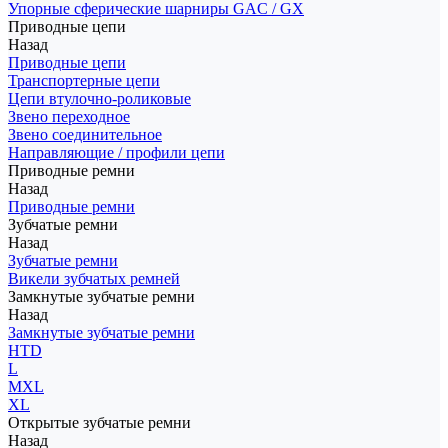
Упорные сферические шарниры GAC / GX
Приводные цепи
Назад
Приводные цепи
Транспортерные цепи
Цепи втулочно-роликовые
Звено переходное
Звено соединительное
Направляющие / профили цепи
Приводные ремни
Назад
Приводные ремни
Зубчатые ремни
Назад
Зубчатые ремни
Викели зубчатых ремней
Замкнутые зубчатые ремни
Назад
Замкнутые зубчатые ремни
HTD
L
MXL
XL
Открытые зубчатые ремни
Назад