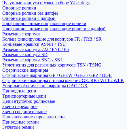
Чугунные корпуса и узлы в сборе Y-bearings
Опорные ролики
Опорные ролики без цапфы
Опорные ролики с цапфой
Профилированные направляющие ролики
Профилированные направляющие ролики с цапфой
Разъемные корпуса
Кольца фиксирующие для корпусов FR / FRB / SR
Концевые крышки ASNH / TSU
Разъемные корпуса 722 / FNL / F5
Разъемные корпуса SD
Разъемные корпуса SNG / SNL
Уплотнения для разъемных корпусов TSN / TSNG
Сферические шарниры
Сферические шарниры GE / GEEW / GEG / GEZ / DGE
Сферические шарниры с телом качения GE..RB / WLT / WLK
Упорные сферические шарниры GAC / GX
Приводные цепи
Транспортерные цепи
Цепи втулочно-роликовые
Звено переходное
Звено соединительное
Направляющие / профили цепи
Приводные ремни
Зубчатые ремни