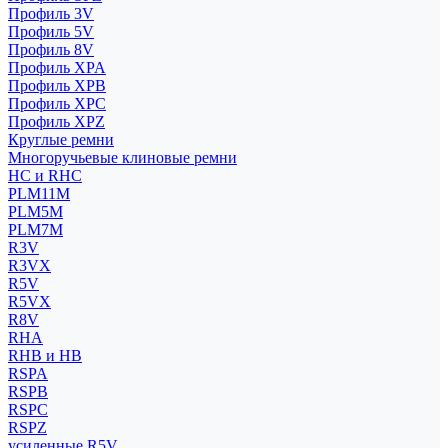
Профиль 3V
Профиль 5V
Профиль 8V
Профиль XPA
Профиль XPB
Профиль XPC
Профиль XPZ
Круглые ремни
Многоручьевые клиновые ремни
HC и RHC
PLM11M
PLM5M
PLM7M
R3V
R3VX
R5V
R5VX
R8V
RHA
RHB и HB
RSPA
RSPB
RSPC
RSPZ
усиленные R5V