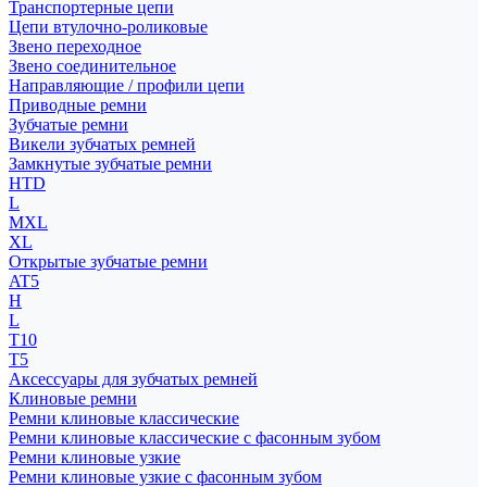
Транспортерные цепи
Цепи втулочно-роликовые
Звено переходное
Звено соединительное
Направляющие / профили цепи
Приводные ремни
Зубчатые ремни
Викели зубчатых ремней
Замкнутые зубчатые ремни
HTD
L
MXL
XL
Открытые зубчатые ремни
AT5
H
L
T10
T5
Аксессуары для зубчатых ремней
Клиновые ремни
Ремни клиновые классические
Ремни клиновые классические с фасонным зубом
Ремни клиновые узкие
Ремни клиновые узкие с фасонным зубом