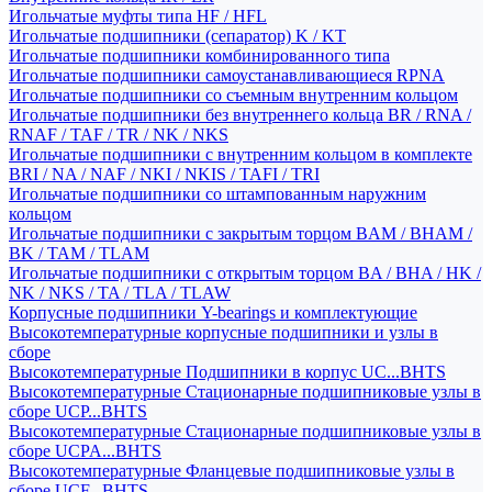
Игольчатые муфты типа HF / HFL
Игольчатые подшипники (сепаратор) K / KT
Игольчатые подшипники комбинированного типа
Игольчатые подшипники самоустанавливающиеся RPNA
Игольчатые подшипники со съемным внутренним кольцом
Игольчатые подшипники без внутреннего кольца BR / RNA /
RNAF / TAF / TR / NK / NKS
Игольчатые подшипники с внутренним кольцом в комплекте
BRI / NA / NAF / NKI / NKIS / TAFI / TRI
Игольчатые подшипники со штампованным наружним
кольцом
Игольчатые подшипники с закрытым торцом BAM / BHAM /
BK / TAM / TLAM
Игольчатые подшипники с открытым торцом BA / BHA / HK /
NK / NKS / TA / TLA / TLAW
Корпусные подшипники Y-bearings и комплектующие
Высокотемпературные корпусные подшипники и узлы в
сборе
Высокотемпературные Подшипники в корпус UC...BHTS
Высокотемпературные Стационарные подшипниковые узлы в
сборе UCP...BHTS
Высокотемпературные Стационарные подшипниковые узлы в
сборе UCPA...BHTS
Высокотемпературные Фланцевые подшипниковые узлы в
сборе UCF...BHTS