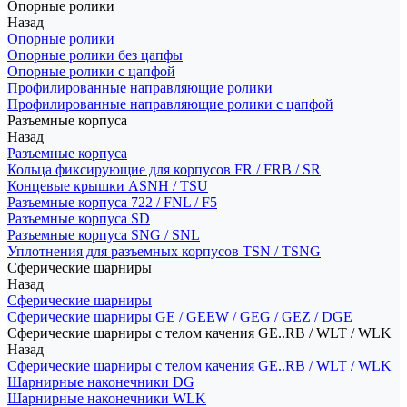
Опорные ролики
Назад
Опорные ролики
Опорные ролики без цапфы
Опорные ролики с цапфой
Профилированные направляющие ролики
Профилированные направляющие ролики с цапфой
Разъемные корпуса
Назад
Разъемные корпуса
Кольца фиксирующие для корпусов FR / FRB / SR
Концевые крышки ASNH / TSU
Разъемные корпуса 722 / FNL / F5
Разъемные корпуса SD
Разъемные корпуса SNG / SNL
Уплотнения для разъемных корпусов TSN / TSNG
Сферические шарниры
Назад
Сферические шарниры
Сферические шарниры GE / GEEW / GEG / GEZ / DGE
Сферические шарниры с телом качения GE..RB / WLT / WLK
Назад
Сферические шарниры с телом качения GE..RB / WLT / WLK
Шарнирные наконечники DG
Шарнирные наконечники WLK