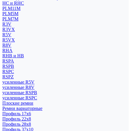
HC и RHC
PLM11M
PLM5M
PLM7M
R3V
R3VX
R5V
R5VX
R8V
RHA
RHB и HB
RSPA
RSPB
RSPC
RSPZ
усиленные R5V
усиленные R8V
усиленные RSPB
усиленные RSPC
Плоские ремни
Ремни вариаторные
Профиль 17x6
Профиль 22x8
Профиль 28x8
Профиль 37x10