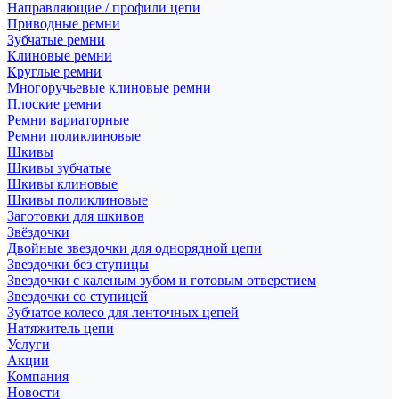
Направляющие / профили цепи
Приводные ремни
Зубчатые ремни
Клиновые ремни
Круглые ремни
Многоручьевые клиновые ремни
Плоские ремни
Ремни вариаторные
Ремни поликлиновые
Шкивы
Шкивы зубчатые
Шкивы клиновые
Шкивы поликлиновые
Заготовки для шкивов
Звёздочки
Двойные звездочки для однорядной цепи
Звездочки без ступицы
Звездочки с каленым зубом и готовым отверстием
Звездочки со ступицей
Зубчатое колесо для ленточных цепей
Натяжитель цепи
Услуги
Акции
Компания
Новости