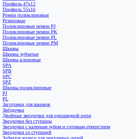
Профиль 47x12
Профиль 55x16
Ремни поликлиновые
Резиновые
Поликлиновые ремни PJ
Поликлиновые ремни PK
Поликлиновые ремни PL
Поликлиновые ремни PM
Шкивы
Шкивы зубчатые
Шкивы клиновые
SPA
SPB
SPC
SPZ
Шкивы поликлиновые
PJ
PL
Заготовки для шкивов
Звёздочки
Двойные звездочки для однорядной цепи
Звездочки без ступицы
Звездочки с каленым зубом и готовым отверстием
Звездочки со ступицей
Зубчатое колесо для ленточных цепей