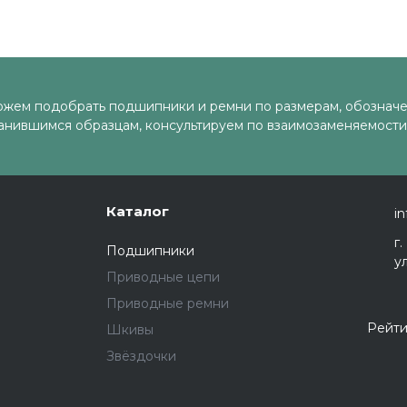
жем подобрать подшипники и ремни по размерам, обозначе
анившимся образцам, консультируем по взаимозаменяемости
Каталог
in
г
Подшипники
у
Приводные цепи
Приводные ремни
Рейти
Шкивы
Звёздочки