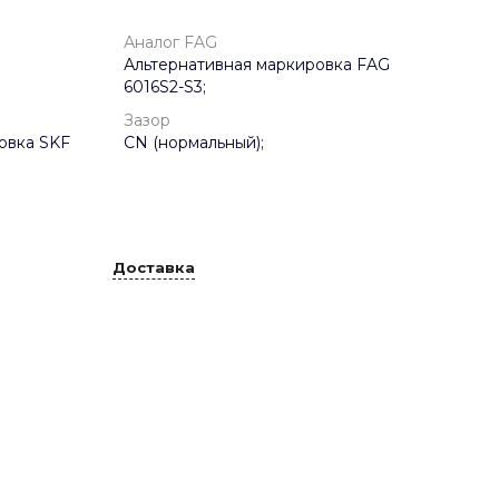
Аналог FAG
Альтернативная маркировка FAG
6016S2-S3;
Зазор
овка SKF
CN (нормальный);
Доставка