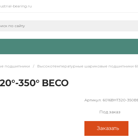
ustrial-bearing.ru
е подшипники
/
Высокотемпературные шариковые подшипники 60 BH
20°-350° BECO
Артикул:
6016BHT320-350
Под заказ
Заказать