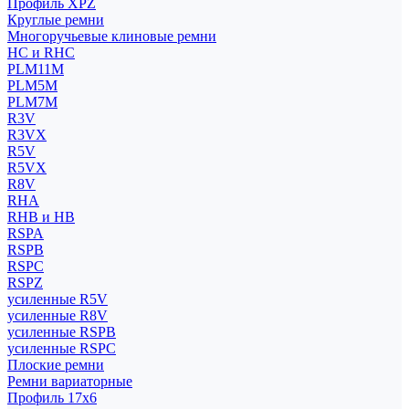
Профиль XPZ
Круглые ремни
Многоручьевые клиновые ремни
HC и RHC
PLM11M
PLM5M
PLM7M
R3V
R3VX
R5V
R5VX
R8V
RHA
RHB и HB
RSPA
RSPB
RSPC
RSPZ
усиленные R5V
усиленные R8V
усиленные RSPB
усиленные RSPC
Плоские ремни
Ремни вариаторные
Профиль 17x6