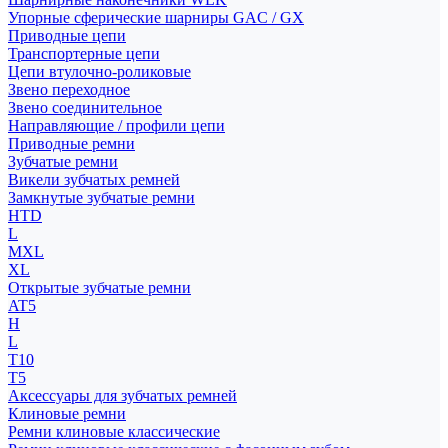
Упорные сферические шарниры GAC / GX
Приводные цепи
Транспортерные цепи
Цепи втулочно-роликовые
Звено переходное
Звено соединительное
Направляющие / профили цепи
Приводные ремни
Зубчатые ремни
Викели зубчатых ремней
Замкнутые зубчатые ремни
HTD
L
MXL
XL
Открытые зубчатые ремни
AT5
H
L
T10
T5
Аксессуары для зубчатых ремней
Клиновые ремни
Ремни клиновые классические