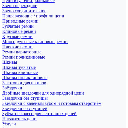
Цепи втулочно-роликовые
Звено переходное
Звено соединительное
Направляющие / профили цепи
Приводные ремни
Зубчатые ремни
Клиновые ремни
Круглые ремни
Многоручьевые клиновые ремни
Плоские ремни
Ремни вариаторные
Ремни поликлиновые
Шкивы
Шкивы зубчатые
Шкивы клиновые
Шкивы поликлиновые
Заготовки для шкивов
Звёздочки
Двойные звездочки для однорядной цепи
Звездочки без ступицы
Звездочки с каленым зубом и готовым отверстием
Звездочки со ступицей
Зубчатое колесо для ленточных цепей
Натяжитель цепи
Услуги