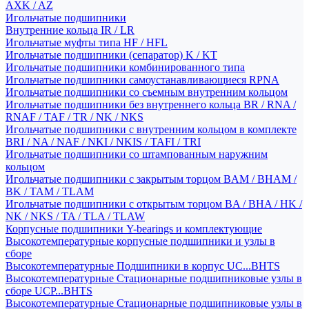
AXK / AZ
Игольчатые подшипники
Внутренние кольца IR / LR
Игольчатые муфты типа HF / HFL
Игольчатые подшипники (сепаратор) K / KT
Игольчатые подшипники комбинированного типа
Игольчатые подшипники самоустанавливающиеся RPNA
Игольчатые подшипники со съемным внутренним кольцом
Игольчатые подшипники без внутреннего кольца BR / RNA /
RNAF / TAF / TR / NK / NKS
Игольчатые подшипники с внутренним кольцом в комплекте
BRI / NA / NAF / NKI / NKIS / TAFI / TRI
Игольчатые подшипники со штампованным наружним
кольцом
Игольчатые подшипники с закрытым торцом BAM / BHAM /
BK / TAM / TLAM
Игольчатые подшипники с открытым торцом BA / BHA / HK /
NK / NKS / TA / TLA / TLAW
Корпусные подшипники Y-bearings и комплектующие
Высокотемпературные корпусные подшипники и узлы в
сборе
Высокотемпературные Подшипники в корпус UC...BHTS
Высокотемпературные Стационарные подшипниковые узлы в
сборе UCP...BHTS
Высокотемпературные Стационарные подшипниковые узлы в