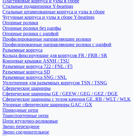
Пластиковые корпуса и узлы в сборе
Стальные подшипники Y-bearings
Стальные штампованные корпуса и узлы в сборе
Чугунные корпуса и узлы в сборе Y-bearings
Опорные ролики
Опорные ролики без цапфы
Опорные ролики с цапфой
Профилированные направляющие ролики
Профилированные направляющие ролики с цапфой
Разъемные корпуса
Кольца фиксирующие для корпусов FR / FRB / SR
Концевые крышки ASNH / TSU
Разъемные корпуса 722 / FNL / F5
Разъемные корпуса SD
Разъемные корпуса SNG / SNL
Уплотнения для разъемных корпусов TSN / TSNG
Сферические шарниры
Сферические шарниры GE / GEEW / GEG / GEZ / DGE
Сферические шарниры с телом качения GE..RB / WLT / WLK
Упорные сферические шарниры GAC / GX
Приводные цепи
Транспортерные цепи
Цепи втулочно-роликовые
Звено переходное
Звено соединительное