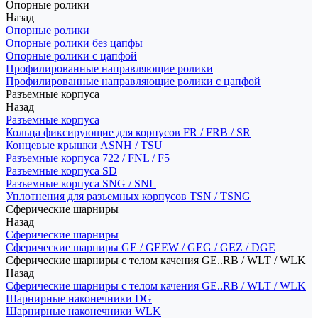
Опорные ролики
Назад
Опорные ролики
Опорные ролики без цапфы
Опорные ролики с цапфой
Профилированные направляющие ролики
Профилированные направляющие ролики с цапфой
Разъемные корпуса
Назад
Разъемные корпуса
Кольца фиксирующие для корпусов FR / FRB / SR
Концевые крышки ASNH / TSU
Разъемные корпуса 722 / FNL / F5
Разъемные корпуса SD
Разъемные корпуса SNG / SNL
Уплотнения для разъемных корпусов TSN / TSNG
Сферические шарниры
Назад
Сферические шарниры
Сферические шарниры GE / GEEW / GEG / GEZ / DGE
Сферические шарниры с телом качения GE..RB / WLT / WLK
Назад
Сферические шарниры с телом качения GE..RB / WLT / WLK
Шарнирные наконечники DG
Шарнирные наконечники WLK