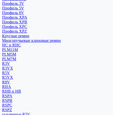
Профиль 3V
Профиль 5V
Профиль 8V
Профиль XPA
Профиль XPB
Профиль XPC
Профиль XPZ
Круглые ремни
Многоручьевые клиновые ремни
HC и RHC
PLM11M
PLM5M
PLM7M
R3V
R3VX
R5V
R5VX
R8V
RHA
RHB и HB
RSPA
RSPB
RSPC
RSPZ
усиленные R5V