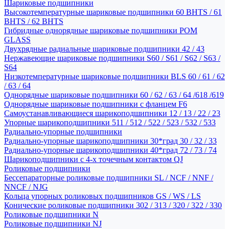
Шариковые подшипники
Высокотемпературные шариковые подшипники 60 BHTS / 61
BHTS / 62 BHTS
Гибридные однорядные шариковые подшипники POM
GLASS
Двухрядные радиальные шариковые подшипники 42 / 43
Нержавеющие шариковые подшипники S60 / S61 / S62 / S63 /
S64
Низкотемпературные шариковые подшипники BLS 60 / 61 / 62
/ 63 / 64
Однорядные шариковые подшипники 60 / 62 / 63 / 64 /618 /619
Однорядные шариковые подшипники с фланцем F6
Самоустанавливающиеся шарикоподшипники 12 / 13 / 22 / 23
Упорные шарикоподшипники 511 / 512 / 522 / 523 / 532 / 533
Радиально-упорные подшипники
Радиально-упорные шарикоподшипники 30*град 30 / 32 / 33
Радиально-упорные шарикоподшипники 40*град 72 / 73 / 74
Шарикоподшипники с 4-х точечным контактом QJ
Роликовые подшипники
Бессепараторные роликовые подшипники SL / NCF / NNF /
NNCF / NJG
Кольца упорных роликовых подшипников GS / WS / LS
Конические роликовые подшипники 302 / 313 / 320 / 322 / 330
Роликовые подшипники N
Роликовые подшипники NJ