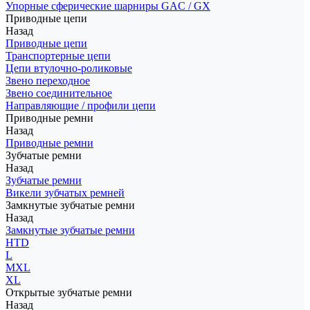
Упорные сферические шарниры GAC / GX
Приводные цепи
Назад
Приводные цепи
Транспортерные цепи
Цепи втулочно-роликовые
Звено переходное
Звено соединительное
Направляющие / профили цепи
Приводные ремни
Назад
Приводные ремни
Зубчатые ремни
Назад
Зубчатые ремни
Викели зубчатых ремней
Замкнутые зубчатые ремни
Назад
Замкнутые зубчатые ремни
HTD
L
MXL
XL
Открытые зубчатые ремни
Назад