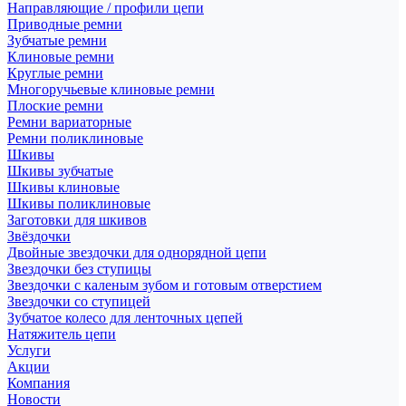
Направляющие / профили цепи
Приводные ремни
Зубчатые ремни
Клиновые ремни
Круглые ремни
Многоручьевые клиновые ремни
Плоские ремни
Ремни вариаторные
Ремни поликлиновые
Шкивы
Шкивы зубчатые
Шкивы клиновые
Шкивы поликлиновые
Заготовки для шкивов
Звёздочки
Двойные звездочки для однорядной цепи
Звездочки без ступицы
Звездочки с каленым зубом и готовым отверстием
Звездочки со ступицей
Зубчатое колесо для ленточных цепей
Натяжитель цепи
Услуги
Акции
Компания
Новости