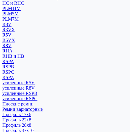
HC и RHC
PLM11M
PLM5M
PLM7M
R3V
R3VX
R5V
R5VX
R8V
RHA
RHB и HB
RSPA
RSPB
RSPC
RSPZ
усиленные R5V
усиленные R8V
усиленные RSPB
усиленные RSPC
Плоские ремни
Ремни вариаторные
Профиль 17x6
Профиль 22x8
Профиль 28x8
Профиль 37x10