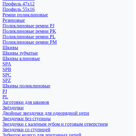
Профиль 47x12
Профиль 55x16
Ремни поликлиновые
Резиновые
Поликлиновые ремни PJ
Поликлиновые ремни PK
Поликлиновые ремни PL
Поликлиновые ремни PM
Шкивы
Шкивы зубчатые
Шкивы клиновые
SPA
SPB
SPC
SPZ
Шкивы поликлиновые
PJ
PL
Заготовки для шкивов
Звёздочки
Двойные звездочки для однорядной цепи
Звездочки без ступицы
Звездочки с каленым зубом и готовым отверстием
Звездочки со ступицей
Зубчатое колесо для ленточных цепей