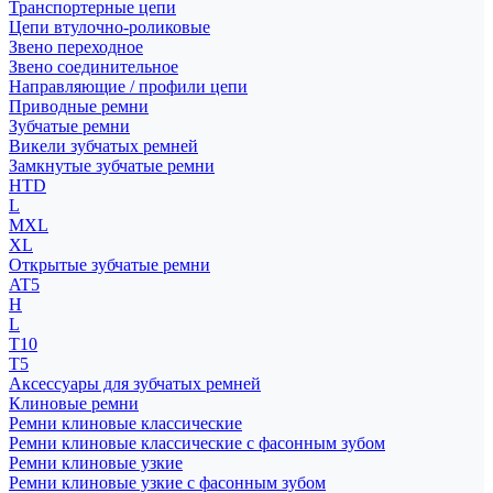
Транспортерные цепи
Цепи втулочно-роликовые
Звено переходное
Звено соединительное
Направляющие / профили цепи
Приводные ремни
Зубчатые ремни
Викели зубчатых ремней
Замкнутые зубчатые ремни
HTD
L
MXL
XL
Открытые зубчатые ремни
AT5
H
L
T10
T5
Аксессуары для зубчатых ремней
Клиновые ремни
Ремни клиновые классические
Ремни клиновые классические с фасонным зубом
Ремни клиновые узкие
Ремни клиновые узкие с фасонным зубом