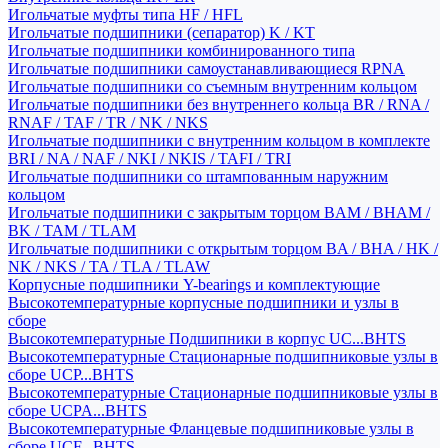
Игольчатые муфты типа HF / HFL
Игольчатые подшипники (сепаратор) K / KT
Игольчатые подшипники комбинированного типа
Игольчатые подшипники самоустанавливающиеся RPNA
Игольчатые подшипники со съемным внутренним кольцом
Игольчатые подшипники без внутреннего кольца BR / RNA /
RNAF / TAF / TR / NK / NKS
Игольчатые подшипники с внутренним кольцом в комплекте
BRI / NA / NAF / NKI / NKIS / TAFI / TRI
Игольчатые подшипники со штампованным наружним
кольцом
Игольчатые подшипники с закрытым торцом BAM / BHAM /
BK / TAM / TLAM
Игольчатые подшипники с открытым торцом BA / BHA / HK /
NK / NKS / TA / TLA / TLAW
Корпусные подшипники Y-bearings и комплектующие
Высокотемпературные корпусные подшипники и узлы в
сборе
Высокотемпературные Подшипники в корпус UC...BHTS
Высокотемпературные Стационарные подшипниковые узлы в
сборе UCP...BHTS
Высокотемпературные Стационарные подшипниковые узлы в
сборе UCPA...BHTS
Высокотемпературные Фланцевые подшипниковые узлы в
сборе UCF...BHTS