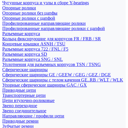
Чугунные корпуса и узлы в сборе Y-bearings
Опорные ролики
Опорные ролики без цапфы
Опорные ролики с цапфой
Профилированные направляющие ролики
Профилированные направляющие ролики с цапфой
Разъемные корпуса
Кольца фиксирующие для корпусов FR / FRB / SR
Концевые крышки ASNH / TSU
Разъемные корпуса 722 / FNL / F5
Разъемные корпуса SD
Разъемные корпуса SNG / SNL
Уплотнения для разъемных корпусов TSN / TSNG
Сферические шарниры
Сферические шарниры GE / GEEW / GEG / GEZ / DGE
Сферические шарниры с телом качения GE..RB / WLT / WLK
Упорные сферические шарниры GAC / GX
Приводные цепи
Транспортерные цепи
Цепи втулочно-роликовые
Звено переходное
Звено соединительное
Направляющие / профили цепи
Приводные ремни
Зубчатые ремни