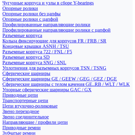
Чугунные корпуса и узлы в сборе Y-bearings
Опорные ролики
Опорные ролики без цапфы
Опорные ролики с цапфой
Профилированные направляющие ролики
Профилированные направляющие ролики с цапфой
Разъемные корпуса
Кольца фиксирующие для корпусов FR / FRB / SR
Концевые крышки ASNH / TSU
Разъемные корпуса 722 / FNL / F5
Разъемные корпуса SD
Разъемные корпуса SNG / SNL
Уплотнения для разъемных корпусов TSN / TSNG
Сферические шарниры
Сферические шарниры GE / GEEW / GEG / GEZ / DGE
Сферические шарниры с телом качения GE..RB / WLT / WLK
Упорные сферические шарниры GAC / GX
Приводные цепи
Транспортерные цепи
Цепи втулочно-роликовые
Звено переходное
Звено соединительное
Направляющие / профили цепи
Приводные ремни
Зубчатые ремни