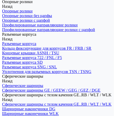
Опорные ролики
Назад
Опорные ролики
Опорные ролики без цапфы
Опорные ролики с цапфой
Профилированные направляющие ролики
Профилированные направляющие ролики с цапфой
Разъемные корпуса
Назад
Разъемные корпуса
Кольца фиксирующие для корпусов FR / FRB / SR
Концевые крышки ASNH / TSU
Разъемные корпуса 722 / FNL / F5
Разъемные корпуса SD
Разъемные корпуса SNG / SNL
Уплотнения для разъемных корпусов TSN / TSNG
Сферические шарниры
Назад
Сферические шарниры
Сферические шарниры GE / GEEW / GEG / GEZ / DGE
Сферические шарниры с телом качения GE..RB / WLT / WLK
Назад
Сферические шарниры с телом качения GE..RB / WLT / WLK
Шарнирные наконечники DG
Шарнирные наконечники WLK