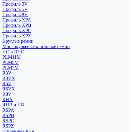
Профиль 3V
Профиль 5V
Профиль 8V
Профиль XPA
Профиль XPB
Профиль XPC
Профиль XPZ
Круглые ремни
Многоручьевые клиновые ремни
HC и RHC
PLM11M
PLM5M
PLM7M
R3V
R3VX
R5V
R5VX
R8V
RHA
RHB и HB
RSPA
RSPB
RSPC
RSPZ
усиленные R5V