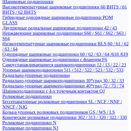
Шариковые подшипники
Высокотемпературные шариковые подшипники 60 BHTS / 61
BHTS / 62 BHTS
Гибридные однорядные шариковые подшипники POM
GLASS
Двухрядные радиальные шариковые подшипники 42 / 43
Нержавеющие шариковые подшипники S60 / S61 / S62 / S63 /
S64
Низкотемпературные шариковые подшипники BLS 60 / 61 / 62
/ 63 / 64
Однорядные шариковые подшипники 60 / 62 / 63 / 64 /618 /619
Однорядные шариковые подшипники с фланцем F6
Самоустанавливающиеся шарикоподшипники 12 / 13 / 22 / 23
Упорные шарикоподшипники 511 / 512 / 522 / 523 / 532 / 533
Радиально-упорные подшипники
Радиально-упорные шарикоподшипники 30*град 30 / 32 / 33
Радиально-упорные шарикоподшипники 40*град 72 / 73 / 74
Шарикоподшипники с 4-х точечным контактом QJ
Роликовые подшипники
Бессепараторные роликовые подшипники SL / NCF / NNF /
NNCF / NJG
Кольца упорных роликовых подшипников GS / WS / LS
Конические роликовые подшипники 302 / 313 / 320 / 322 / 330
Роликовые подшипники N
Роликовые подшипники NJ