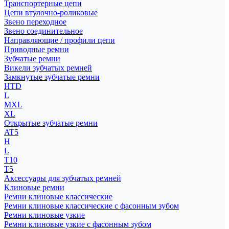
Транспортерные цепи
Цепи втулочно-роликовые
Звено переходное
Звено соединительное
Направляющие / профили цепи
Приводные ремни
Зубчатые ремни
Викели зубчатых ремней
Замкнутые зубчатые ремни
HTD
L
MXL
XL
Открытые зубчатые ремни
AT5
H
L
T10
T5
Аксессуары для зубчатых ремней
Клиновые ремни
Ремни клиновые классические
Ремни клиновые классические с фасонным зубом
Ремни клиновые узкие
Ремни клиновые узкие с фасонным зубом