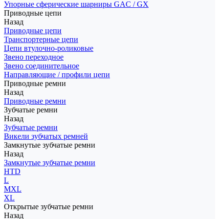
Упорные сферические шарниры GAC / GX
Приводные цепи
Назад
Приводные цепи
Транспортерные цепи
Цепи втулочно-роликовые
Звено переходное
Звено соединительное
Направляющие / профили цепи
Приводные ремни
Назад
Приводные ремни
Зубчатые ремни
Назад
Зубчатые ремни
Викели зубчатых ремней
Замкнутые зубчатые ремни
Назад
Замкнутые зубчатые ремни
HTD
L
MXL
XL
Открытые зубчатые ремни
Назад