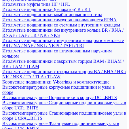
Игольчатые муфты типа HF / HFL
Игольчатые подшипники (сепаратор) K / KT
Игольчатые подшипники комбинированного типа
Игольчатые подшипники самоустанавливающиеся RPNA
Игольчатые подшипники со съемным внутренним кольцом
Игольчатые подшипники без внутреннего кольца BR / RNA /
RNAF / TAF / TR / NK / NKS
Игольчатые подшипники с внутренним кольцом в комплекте
BRI / NA / NAF / NKI / NKIS / TAFI / TRI
Игольчатые подшипники со штампованным наружним
кольцом
Игольчатые подшипники с закрытым торцом BAM / BHAM /
BK / TAM / TLAM
Игольчатые подшипники с открытым торцом BA / BHA / HK /
NK / NKS / TA / TLA / TLAW
Корпусные подшипники Y-bearings и комплектующие
Высокотемпературные корпусные подшипники и узлы в
сборе
Высокотемпературные Подшипники в корпус UC...BHTS
Высокотемпературные Стационарные подшипниковые узлы в
сборе UCP...BHTS
Высокотемпературные Стационарные подшипниковые узлы в
сборе UCPA...BHTS
Высокотемпературные Фланцевые подшипниковые узлы в
сборе UCF...BHTS