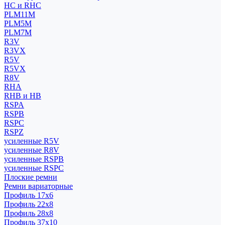
HC и RHC
PLM11M
PLM5M
PLM7M
R3V
R3VX
R5V
R5VX
R8V
RHA
RHB и HB
RSPA
RSPB
RSPC
RSPZ
усиленные R5V
усиленные R8V
усиленные RSPB
усиленные RSPC
Плоские ремни
Ремни вариаторные
Профиль 17x6
Профиль 22x8
Профиль 28x8
Профиль 37x10