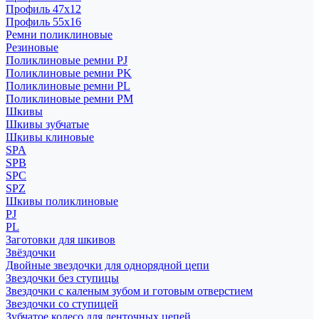
Профиль 47x12
Профиль 55x16
Ремни поликлиновые
Резиновые
Поликлиновые ремни PJ
Поликлиновые ремни PK
Поликлиновые ремни PL
Поликлиновые ремни PM
Шкивы
Шкивы зубчатые
Шкивы клиновые
SPA
SPB
SPC
SPZ
Шкивы поликлиновые
PJ
PL
Заготовки для шкивов
Звёздочки
Двойные звездочки для однорядной цепи
Звездочки без ступицы
Звездочки с каленым зубом и готовым отверстием
Звездочки со ступицей
Зубчатое колесо для ленточных цепей