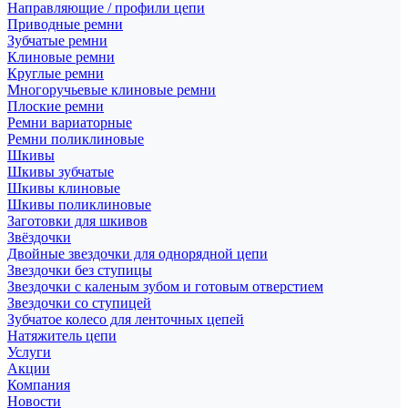
Направляющие / профили цепи
Приводные ремни
Зубчатые ремни
Клиновые ремни
Круглые ремни
Многоручьевые клиновые ремни
Плоские ремни
Ремни вариаторные
Ремни поликлиновые
Шкивы
Шкивы зубчатые
Шкивы клиновые
Шкивы поликлиновые
Заготовки для шкивов
Звёздочки
Двойные звездочки для однорядной цепи
Звездочки без ступицы
Звездочки с каленым зубом и готовым отверстием
Звездочки со ступицей
Зубчатое колесо для ленточных цепей
Натяжитель цепи
Услуги
Акции
Компания
Новости