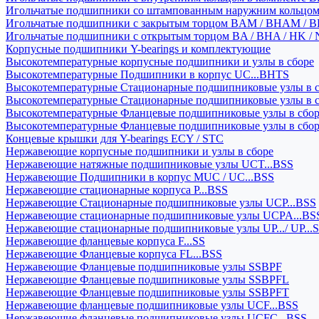
Игольчатые подшипники со штампованным наружним кольцо
Игольчатые подшипники с закрытым торцом BAM / BHAM / B
Игольчатые подшипники с открытым торцом BA / BHA / HK / 
Корпусные подшипники Y-bearings и комплектующие
Высокотемпературные корпусные подшипники и узлы в сборе
Высокотемпературные Подшипники в корпус UC...BHTS
Высокотемпературные Стационарные подшипниковые узлы в с
Высокотемпературные Стационарные подшипниковые узлы в 
Высокотемпературные Фланцевые подшипниковые узлы в сбо
Высокотемпературные Фланцевые подшипниковые узлы в сбо
Концевые крышки для Y-bearings ECY / STC
Нержавеющие корпусные подшипники и узлы в сборе
Нержавеющие натяжные подшипниковые узлы UCT...BSS
Нержавеющие Подшипники в корпус MUC / UC...BSS
Нержавеющие стационарные корпуса P...BSS
Нержавеющие Стационарные подшипниковые узлы UCP...BSS
Нержавеющие стационарные подшипниковые узлы UCPA...BS
Нержавеющие стационарные подшипниковые узлы UP.../ UP...
Нержавеющие фланцевые корпуса F...SS
Нержавеющие Фланцевые корпуса FL...BSS
Нержавеющие Фланцевые подшипниковые узлы SSBPF
Нержавеющие Фланцевые подшипниковые узлы SSBPFL
Нержавеющие Фланцевые подшипниковые узлы SSBPFT
Нержавеющие фланцевые подшипниковые узлы UCF...BSS
Нержавеющие фланцевые подшипниковые узлы UCFC...BSS