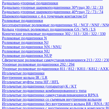
Радиально-упорные подшипники
Радиально-упорные шарикоподшипники 30*град 30 / 32 / 33
Радиально-упорные шарикоподшипники 40*град 72 / 73 / 74
Шарикоподшипники с 4-х точечным контактом QJ
Роликовые подшипники
Бессепараторные роликовые подшипники SL / NCF / NNF / NN
Кольца упорных роликовых подшипников GS / WS / LS
Конические роликовые подшипники 302 / 313 / 320 / 322 / 330
Роликовые подшипники N
Роликовые подшипники NJ
Роликовые подшипники NN / NNU
Роликовые подшипники NU
Роликовые подшипники NUP
Сферические роликовые самоустанавливающиеся 213 / 222 / 230
Упорные роликовые подшипники 292 / 294
Упорные роликовые подшипники 811 / 812 / K811 / K812 / AXK
Игольчатые подшипники
Внутренние кольца IR / LR
Игольчатые муфты типа HF / HFL
Игольчатые подшипники (сепаратор) K / KT
Игольчатые подшипники комбинированного типа
Игольчатые подшипники самоустанавливающиеся RPNA
Игольчатые подшипники со съемным внутренним кольцом
Игольчатые подшипники без внутреннего кольца BR / RNA / R
Игольчатые подшипники с внутренним кольцом в комплекте BRI