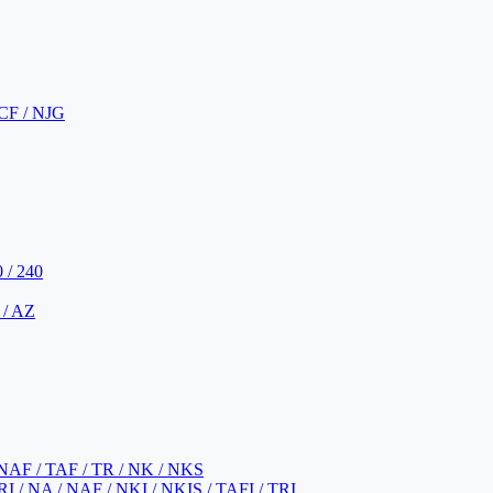
CF / NJG
 / 240
 / AZ
NAF / TAF / TR / NK / NKS
 / NA / NAF / NKI / NKIS / TAFI / TRI