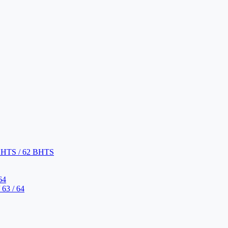
BHTS / 62 BHTS
64
63 / 64