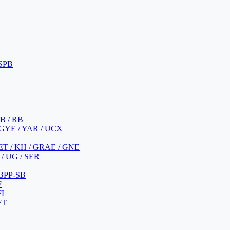
 SPB
 B / RB
 GYE / YAR / UCX
YET / KH / GRAE / GNE
/ UG / SER
 BPP-SB
F
FL
FT