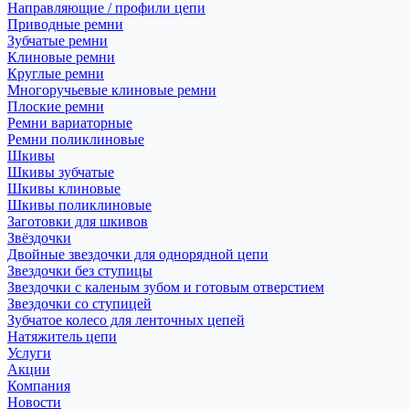
Направляющие / профили цепи
Приводные ремни
Зубчатые ремни
Клиновые ремни
Круглые ремни
Многоручьевые клиновые ремни
Плоские ремни
Ремни вариаторные
Ремни поликлиновые
Шкивы
Шкивы зубчатые
Шкивы клиновые
Шкивы поликлиновые
Заготовки для шкивов
Звёздочки
Двойные звездочки для однорядной цепи
Звездочки без ступицы
Звездочки с каленым зубом и готовым отверстием
Звездочки со ступицей
Зубчатое колесо для ленточных цепей
Натяжитель цепи
Услуги
Акции
Компания
Новости