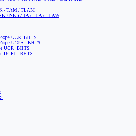
м
K / TAM / TLAM
NK / NKS / TA / TLA / TLAW
боре UCP...BHTS
сборе UCPA...BHTS
ре UCF...BHTS
ре UCFL...BHTS
S
SS