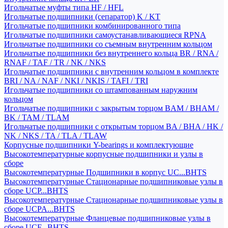
Игольчатые муфты типа HF / HFL
Игольчатые подшипники (сепаратор) K / KT
Игольчатые подшипники комбинированного типа
Игольчатые подшипники самоустанавливающиеся RPNA
Игольчатые подшипники со съемным внутренним кольцом
Игольчатые подшипники без внутреннего кольца BR / RNA /
RNAF / TAF / TR / NK / NKS
Игольчатые подшипники с внутренним кольцом в комплекте
BRI / NA / NAF / NKI / NKIS / TAFI / TRI
Игольчатые подшипники со штампованным наружним
кольцом
Игольчатые подшипники с закрытым торцом BAM / BHAM /
BK / TAM / TLAM
Игольчатые подшипники с открытым торцом BA / BHA / HK /
NK / NKS / TA / TLA / TLAW
Корпусные подшипники Y-bearings и комплектующие
Высокотемпературные корпусные подшипники и узлы в
сборе
Высокотемпературные Подшипники в корпус UC...BHTS
Высокотемпературные Стационарные подшипниковые узлы в
сборе UCP...BHTS
Высокотемпературные Стационарные подшипниковые узлы в
сборе UCPA...BHTS
Высокотемпературные Фланцевые подшипниковые узлы в
сборе UCF...BHTS