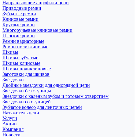
Направляющие / профили цепи
Приводные ремни
Зубчатые ремни
Клиновые ремни
Круглые ремни
Многоручьевые клиновые ремни
Плоские ремни
Ремни вариаторные
Ремни поликлиновые
Шкивы
Шкивы зубчатые
Шкивы клиновые
Шкивы поликлиновые
Заготовки для шкивов
Звёздочки
Двойные звездочки для однорядной цепи
Звездочки без ступицы
Звездочки с каленым зубом и готовым отверстием
Звездочки со ступицей
Зубчатое колесо для ленточных цепей
Натяжитель цепи
Услуги
Акции
Компания
Новости