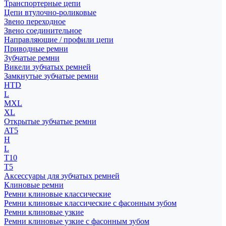
Транспортерные цепи
Цепи втулочно-роликовые
Звено переходное
Звено соединительное
Направляющие / профили цепи
Приводные ремни
Зубчатые ремни
Викели зубчатых ремней
Замкнутые зубчатые ремни
HTD
L
MXL
XL
Открытые зубчатые ремни
AT5
H
L
T10
T5
Аксессуары для зубчатых ремней
Клиновые ремни
Ремни клиновые классические
Ремни клиновые классические с фасонным зубом
Ремни клиновые узкие
Ремни клиновые узкие с фасонным зубом