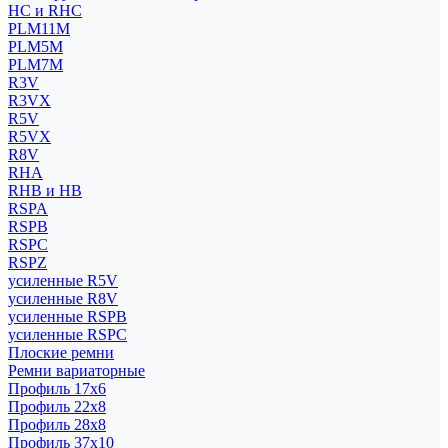
HC и RHC
PLM11M
PLM5M
PLM7M
R3V
R3VX
R5V
R5VX
R8V
RHA
RHB и HB
RSPA
RSPB
RSPC
RSPZ
усиленные R5V
усиленные R8V
усиленные RSPB
усиленные RSPC
Плоские ремни
Ремни вариаторные
Профиль 17x6
Профиль 22x8
Профиль 28x8
Профиль 37x10