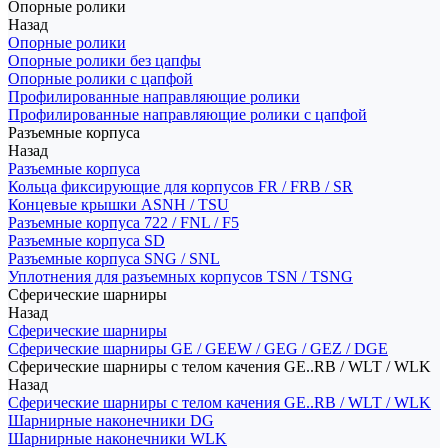
Опорные ролики
Назад
Опорные ролики
Опорные ролики без цапфы
Опорные ролики с цапфой
Профилированные направляющие ролики
Профилированные направляющие ролики с цапфой
Разъемные корпуса
Назад
Разъемные корпуса
Кольца фиксирующие для корпусов FR / FRB / SR
Концевые крышки ASNH / TSU
Разъемные корпуса 722 / FNL / F5
Разъемные корпуса SD
Разъемные корпуса SNG / SNL
Уплотнения для разъемных корпусов TSN / TSNG
Сферические шарниры
Назад
Сферические шарниры
Сферические шарниры GE / GEEW / GEG / GEZ / DGE
Сферические шарниры с телом качения GE..RB / WLT / WLK
Назад
Сферические шарниры с телом качения GE..RB / WLT / WLK
Шарнирные наконечники DG
Шарнирные наконечники WLK