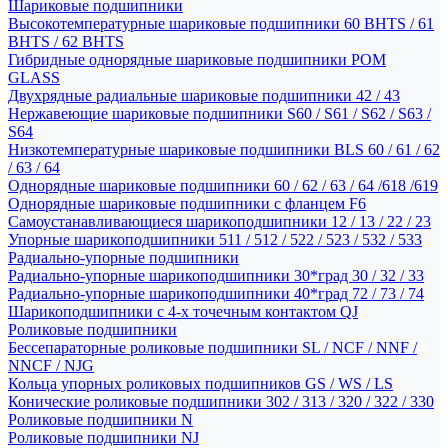
Шариковые подшипники
Высокотемпературные шариковые подшипники 60 BHTS / 61
BHTS / 62 BHTS
Гибридные однорядные шариковые подшипники POM
GLASS
Двухрядные радиальные шариковые подшипники 42 / 43
Нержавеющие шариковые подшипники S60 / S61 / S62 / S63 /
S64
Низкотемпературные шариковые подшипники BLS 60 / 61 / 62
/ 63 / 64
Однорядные шариковые подшипники 60 / 62 / 63 / 64 /618 /619
Однорядные шариковые подшипники с фланцем F6
Самоустанавливающиеся шарикоподшипники 12 / 13 / 22 / 23
Упорные шарикоподшипники 511 / 512 / 522 / 523 / 532 / 533
Радиально-упорные подшипники
Радиально-упорные шарикоподшипники 30*град 30 / 32 / 33
Радиально-упорные шарикоподшипники 40*град 72 / 73 / 74
Шарикоподшипники с 4-х точечным контактом QJ
Роликовые подшипники
Бессепараторные роликовые подшипники SL / NCF / NNF /
NNCF / NJG
Кольца упорных роликовых подшипников GS / WS / LS
Конические роликовые подшипники 302 / 313 / 320 / 322 / 330
Роликовые подшипники N
Роликовые подшипники NJ