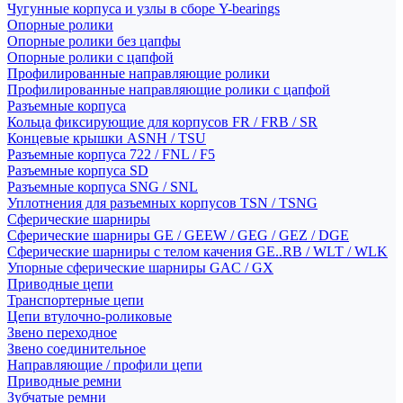
Чугунные корпуса и узлы в сборе Y-bearings
Опорные ролики
Опорные ролики без цапфы
Опорные ролики с цапфой
Профилированные направляющие ролики
Профилированные направляющие ролики с цапфой
Разъемные корпуса
Кольца фиксирующие для корпусов FR / FRB / SR
Концевые крышки ASNH / TSU
Разъемные корпуса 722 / FNL / F5
Разъемные корпуса SD
Разъемные корпуса SNG / SNL
Уплотнения для разъемных корпусов TSN / TSNG
Сферические шарниры
Сферические шарниры GE / GEEW / GEG / GEZ / DGE
Сферические шарниры с телом качения GE..RB / WLT / WLK
Упорные сферические шарниры GAC / GX
Приводные цепи
Транспортерные цепи
Цепи втулочно-роликовые
Звено переходное
Звено соединительное
Направляющие / профили цепи
Приводные ремни
Зубчатые ремни