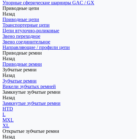
Упорные сферические шарниры GAC / GX
Приводные цепи
Назад
Приводные цепи
Транспортерные цепи
Цепи втулочно-роликовые
Звено переходное
Звено соединительное
Направляющие / профили цепи
Приводные ремни
Назад
Приводные ремни
Зубчатые ремни
Назад
Зубчатые ремни
Викели зубчатых ремней
Замкнутые зубчатые ремни
Назад
Замкнутые зубчатые ремни
HTD
L
MXL
XL
Открытые зубчатые ремни
Назад