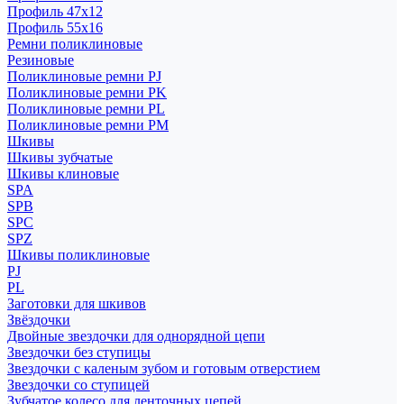
Профиль 47x12
Профиль 55x16
Ремни поликлиновые
Резиновые
Поликлиновые ремни PJ
Поликлиновые ремни PK
Поликлиновые ремни PL
Поликлиновые ремни PM
Шкивы
Шкивы зубчатые
Шкивы клиновые
SPA
SPB
SPC
SPZ
Шкивы поликлиновые
PJ
PL
Заготовки для шкивов
Звёздочки
Двойные звездочки для однорядной цепи
Звездочки без ступицы
Звездочки с каленым зубом и готовым отверстием
Звездочки со ступицей
Зубчатое колесо для ленточных цепей