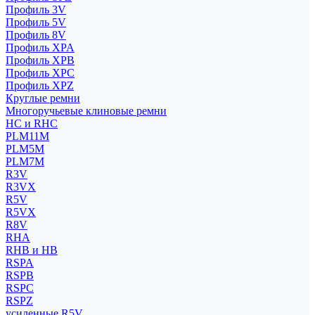
Профиль 3V
Профиль 5V
Профиль 8V
Профиль XPA
Профиль XPB
Профиль XPC
Профиль XPZ
Круглые ремни
Многоручьевые клиновые ремни
HC и RHC
PLM11M
PLM5M
PLM7M
R3V
R3VX
R5V
R5VX
R8V
RHA
RHB и HB
RSPA
RSPB
RSPC
RSPZ
усиленные R5V