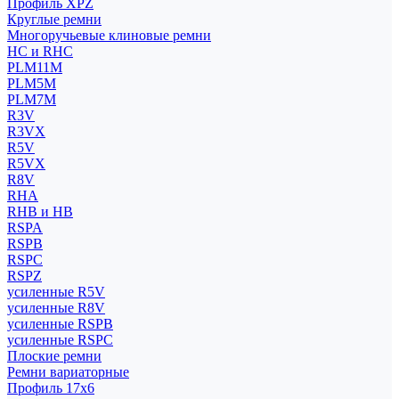
Профиль XPZ
Круглые ремни
Многоручьевые клиновые ремни
HC и RHC
PLM11M
PLM5M
PLM7M
R3V
R3VX
R5V
R5VX
R8V
RHA
RHB и HB
RSPA
RSPB
RSPC
RSPZ
усиленные R5V
усиленные R8V
усиленные RSPB
усиленные RSPC
Плоские ремни
Ремни вариаторные
Профиль 17x6