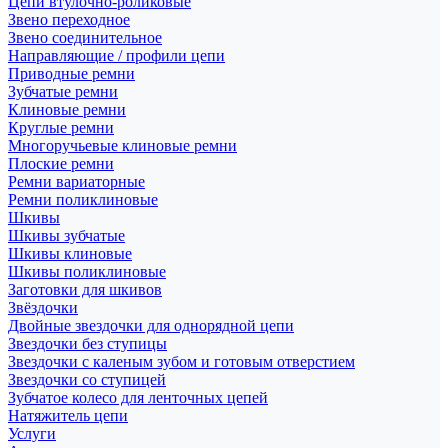
Цепи втулочно-роликовые
Звено переходное
Звено соединительное
Направляющие / профили цепи
Приводные ремни
Зубчатые ремни
Клиновые ремни
Круглые ремни
Многоручьевые клиновые ремни
Плоские ремни
Ремни вариаторные
Ремни поликлиновые
Шкивы
Шкивы зубчатые
Шкивы клиновые
Шкивы поликлиновые
Заготовки для шкивов
Звёздочки
Двойные звездочки для однорядной цепи
Звездочки без ступицы
Звездочки с каленым зубом и готовым отверстием
Звездочки со ступицей
Зубчатое колесо для ленточных цепей
Натяжитель цепи
Услуги