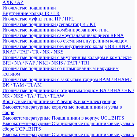
AXK / AZ
Игольчатые подшипники
Внутренние кольца IR / LR
Игольчатые муфты типа HF / HFL
Игольчатые подшипники (сепаратор) K / KT
Игольчатые подшипники комбинированного типа
Игольчатые подшипники самоустанавливающиеся RPNA
Игольчатые подшипники со съемным внутренним кольцом
Игольчатые подшипники без внутреннего кольца BR / RNA /
RNAF / TAF / TR / NK / NKS
Игольчатые подшипники с внутренним кольцом в комплекте
BRI / NA / NAF / NKI / NKIS / TAFI / TRI
Игольчатые подшипники со штампованным наружним
кольцом
Игольчатые подшипники с закрытым торцом BAM / BHAM /
BK / TAM / TLAM
Игольчатые подшипники с открытым торцом BA / BHA / HK /
NK / NKS / TA / TLA / TLAW
Корпусные подшипники Y-bearings и комплектующие
Высокотемпературные корпусные подшипники и узлы в
сборе
Высокотемпературные Подшипники в корпус UC...BHTS
Высокотемпературные Стационарные подшипниковые узлы в
сборе UCP...BHTS
Высокотемпературные Стационарные подшипниковые узлы в