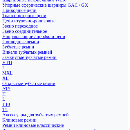
Упорные сферические шарниры GAC / GX
Приводные цепи
Транспортерные цепи
Цепи втулочно-роликовые
Звено переходное
Звено соединительное
Направляющие / профили цепи
Приводные ремни
Зубчатые ремни
Викели зубчатых ремней
Замкнутые зубчатые ремни
HTD
L
MXL
XL
Открытые зубчатые ремни
AT5
H
L
T10
T5
Аксессуары для зубчатых ремней
Клиновые ремни
Ремни клиновые классические