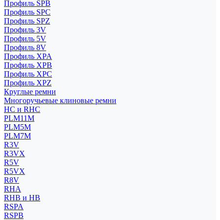
Профиль SPB
Профиль SPC
Профиль SPZ
Профиль 3V
Профиль 5V
Профиль 8V
Профиль XPA
Профиль XPB
Профиль XPC
Профиль XPZ
Круглые ремни
Многоручьевые клиновые ремни
HC и RHC
PLM11M
PLM5M
PLM7M
R3V
R3VX
R5V
R5VX
R8V
RHA
RHB и HB
RSPA
RSPB