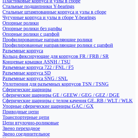
Пластиковые корпуса и узлы в сборе
Стальные подшипники Y-bearings
Стальные штампованные корпуса и узлы в сборе
Чугунные корпуса и узлы в сборе Y-bearings
Опорные ролики
Опорные ролики без цапфы
Опорные ролики с цапфой
Профилированные направляющие ролики
Профилированные направляющие ролики с цапфой
Разъемные корпуса
Кольца фиксирующие для корпусов FR / FRB / SR
Концевые крышки ASNH / TSU
Разъемные корпуса 722 / FNL / F5
Разъемные корпуса SD
Разъемные корпуса SNG / SNL
Уплотнения для разъемных корпусов TSN / TSNG
Сферические шарниры
Сферические шарниры GE / GEEW / GEG / GEZ / DGE
Сферические шарниры с телом качения GE..RB / WLT / WLK
Упорные сферические шарниры GAC / GX
Приводные цепи
Транспортерные цепи
Цепи втулочно-роликовые
Звено переходное
Звено соединительное