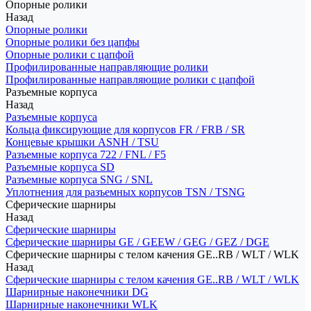
Опорные ролики
Назад
Опорные ролики
Опорные ролики без цапфы
Опорные ролики с цапфой
Профилированные направляющие ролики
Профилированные направляющие ролики с цапфой
Разъемные корпуса
Назад
Разъемные корпуса
Кольца фиксирующие для корпусов FR / FRB / SR
Концевые крышки ASNH / TSU
Разъемные корпуса 722 / FNL / F5
Разъемные корпуса SD
Разъемные корпуса SNG / SNL
Уплотнения для разъемных корпусов TSN / TSNG
Сферические шарниры
Назад
Сферические шарниры
Сферические шарниры GE / GEEW / GEG / GEZ / DGE
Сферические шарниры с телом качения GE..RB / WLT / WLK
Назад
Сферические шарниры с телом качения GE..RB / WLT / WLK
Шарнирные наконечники DG
Шарнирные наконечники WLK