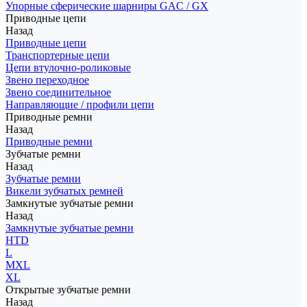
Упорные сферические шарниры GAC / GX
Приводные цепи
Назад
Приводные цепи
Транспортерные цепи
Цепи втулочно-роликовые
Звено переходное
Звено соединительное
Направляющие / профили цепи
Приводные ремни
Назад
Приводные ремни
Зубчатые ремни
Назад
Зубчатые ремни
Викели зубчатых ремней
Замкнутые зубчатые ремни
Назад
Замкнутые зубчатые ремни
HTD
L
MXL
XL
Открытые зубчатые ремни
Назад