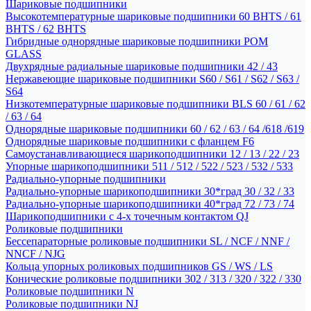
Шариковые подшипники
Высокотемпературные шариковые подшипники 60 BHTS / 61
BHTS / 62 BHTS
Гибридные однорядные шариковые подшипники POM
GLASS
Двухрядные радиальные шариковые подшипники 42 / 43
Нержавеющие шариковые подшипники S60 / S61 / S62 / S63 /
S64
Низкотемпературные шариковые подшипники BLS 60 / 61 / 62
/ 63 / 64
Однорядные шариковые подшипники 60 / 62 / 63 / 64 /618 /619
Однорядные шариковые подшипники с фланцем F6
Самоустанавливающиеся шарикоподшипники 12 / 13 / 22 / 23
Упорные шарикоподшипники 511 / 512 / 522 / 523 / 532 / 533
Радиально-упорные подшипники
Радиально-упорные шарикоподшипники 30*град 30 / 32 / 33
Радиально-упорные шарикоподшипники 40*град 72 / 73 / 74
Шарикоподшипники с 4-х точечным контактом QJ
Роликовые подшипники
Бессепараторные роликовые подшипники SL / NCF / NNF /
NNCF / NJG
Кольца упорных роликовых подшипников GS / WS / LS
Конические роликовые подшипники 302 / 313 / 320 / 322 / 330
Роликовые подшипники N
Роликовые подшипники NJ