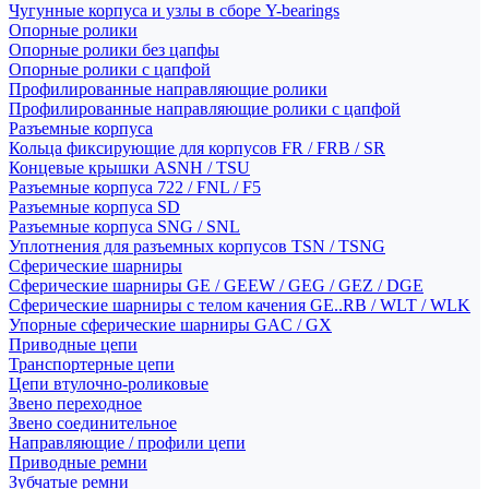
Чугунные корпуса и узлы в сборе Y-bearings
Опорные ролики
Опорные ролики без цапфы
Опорные ролики с цапфой
Профилированные направляющие ролики
Профилированные направляющие ролики с цапфой
Разъемные корпуса
Кольца фиксирующие для корпусов FR / FRB / SR
Концевые крышки ASNH / TSU
Разъемные корпуса 722 / FNL / F5
Разъемные корпуса SD
Разъемные корпуса SNG / SNL
Уплотнения для разъемных корпусов TSN / TSNG
Сферические шарниры
Сферические шарниры GE / GEEW / GEG / GEZ / DGE
Сферические шарниры с телом качения GE..RB / WLT / WLK
Упорные сферические шарниры GAC / GX
Приводные цепи
Транспортерные цепи
Цепи втулочно-роликовые
Звено переходное
Звено соединительное
Направляющие / профили цепи
Приводные ремни
Зубчатые ремни