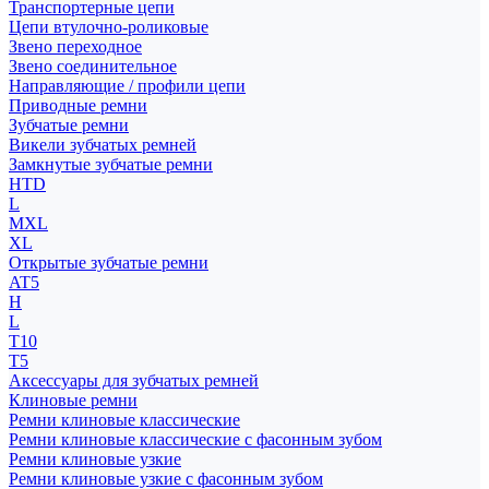
Транспортерные цепи
Цепи втулочно-роликовые
Звено переходное
Звено соединительное
Направляющие / профили цепи
Приводные ремни
Зубчатые ремни
Викели зубчатых ремней
Замкнутые зубчатые ремни
HTD
L
MXL
XL
Открытые зубчатые ремни
AT5
H
L
T10
T5
Аксессуары для зубчатых ремней
Клиновые ремни
Ремни клиновые классические
Ремни клиновые классические с фасонным зубом
Ремни клиновые узкие
Ремни клиновые узкие с фасонным зубом