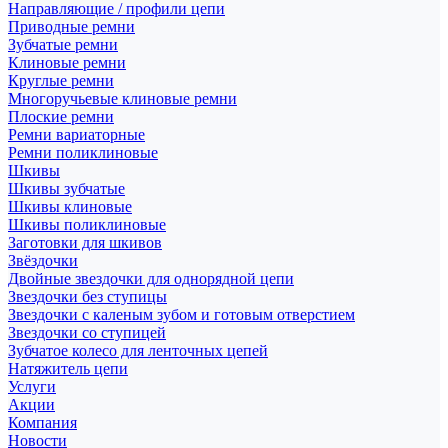
Направляющие / профили цепи
Приводные ремни
Зубчатые ремни
Клиновые ремни
Круглые ремни
Многоручьевые клиновые ремни
Плоские ремни
Ремни вариаторные
Ремни поликлиновые
Шкивы
Шкивы зубчатые
Шкивы клиновые
Шкивы поликлиновые
Заготовки для шкивов
Звёздочки
Двойные звездочки для однорядной цепи
Звездочки без ступицы
Звездочки с каленым зубом и готовым отверстием
Звездочки со ступицей
Зубчатое колесо для ленточных цепей
Натяжитель цепи
Услуги
Акции
Компания
Новости