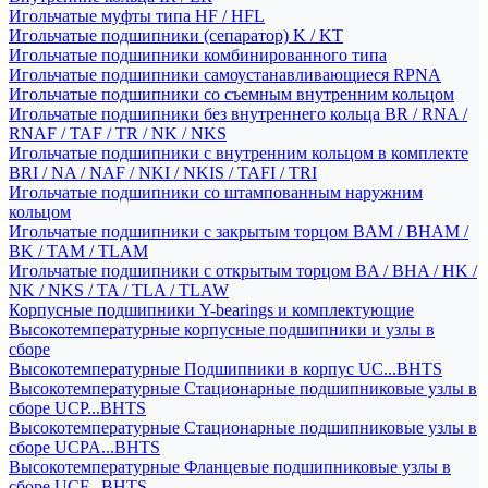
Игольчатые муфты типа HF / HFL
Игольчатые подшипники (сепаратор) K / KT
Игольчатые подшипники комбинированного типа
Игольчатые подшипники самоустанавливающиеся RPNA
Игольчатые подшипники со съемным внутренним кольцом
Игольчатые подшипники без внутреннего кольца BR / RNA /
RNAF / TAF / TR / NK / NKS
Игольчатые подшипники с внутренним кольцом в комплекте
BRI / NA / NAF / NKI / NKIS / TAFI / TRI
Игольчатые подшипники со штампованным наружним
кольцом
Игольчатые подшипники с закрытым торцом BAM / BHAM /
BK / TAM / TLAM
Игольчатые подшипники с открытым торцом BA / BHA / HK /
NK / NKS / TA / TLA / TLAW
Корпусные подшипники Y-bearings и комплектующие
Высокотемпературные корпусные подшипники и узлы в
сборе
Высокотемпературные Подшипники в корпус UC...BHTS
Высокотемпературные Стационарные подшипниковые узлы в
сборе UCP...BHTS
Высокотемпературные Стационарные подшипниковые узлы в
сборе UCPA...BHTS
Высокотемпературные Фланцевые подшипниковые узлы в
сборе UCF...BHTS