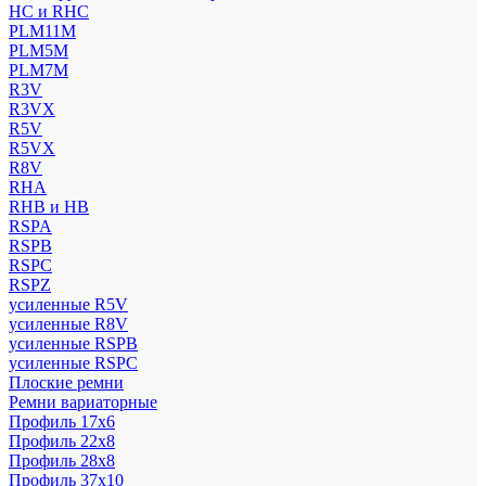
HC и RHC
PLM11M
PLM5M
PLM7M
R3V
R3VX
R5V
R5VX
R8V
RHA
RHB и HB
RSPA
RSPB
RSPC
RSPZ
усиленные R5V
усиленные R8V
усиленные RSPB
усиленные RSPC
Плоские ремни
Ремни вариаторные
Профиль 17x6
Профиль 22x8
Профиль 28x8
Профиль 37x10