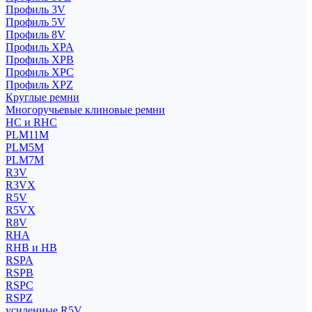
Профиль 3V
Профиль 5V
Профиль 8V
Профиль XPA
Профиль XPB
Профиль XPC
Профиль XPZ
Круглые ремни
Многоручьевые клиновые ремни
HC и RHC
PLM11M
PLM5M
PLM7M
R3V
R3VX
R5V
R5VX
R8V
RHA
RHB и HB
RSPA
RSPB
RSPC
RSPZ
усиленные R5V