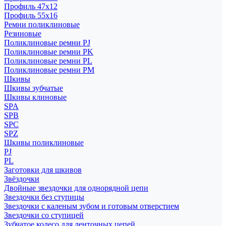
Профиль 47x12
Профиль 55x16
Ремни поликлиновые
Резиновые
Поликлиновые ремни PJ
Поликлиновые ремни PK
Поликлиновые ремни PL
Поликлиновые ремни PM
Шкивы
Шкивы зубчатые
Шкивы клиновые
SPA
SPB
SPC
SPZ
Шкивы поликлиновые
PJ
PL
Заготовки для шкивов
Звёздочки
Двойные звездочки для однорядной цепи
Звездочки без ступицы
Звездочки с каленым зубом и готовым отверстием
Звездочки со ступицей
Зубчатое колесо для ленточных цепей