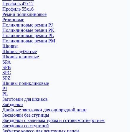
Профиль 47x12
Профиль 55x16
Ремни поликлиновые
Резиновые
Поликлиновые ремни PJ
Поликлиновые ремни PK
Поликлиновые ремни PL
Поликлиновые ремни PM
Шкивы
Шкивы зубчатые
Шкивы клиновые
SPA
SPB
SPC
SPZ
Шкивы поликлиновые
PJ
PL
Заготовки для шкивов
Звёздочки
Двойные звездочки для однорядной цепи
Звездочки без ступицы
Звездочки с каленым зубом и готовым отверстием
Звездочки со ступицей
Зубчатое колесо для ленточных цепей