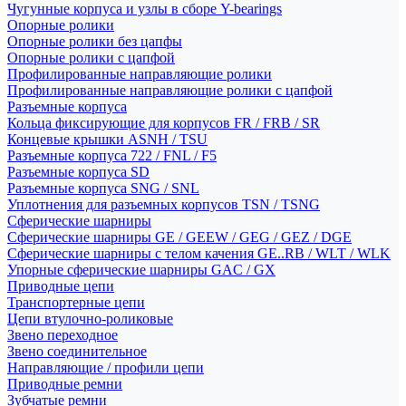
Чугунные корпуса и узлы в сборе Y-bearings
Опорные ролики
Опорные ролики без цапфы
Опорные ролики с цапфой
Профилированные направляющие ролики
Профилированные направляющие ролики с цапфой
Разъемные корпуса
Кольца фиксирующие для корпусов FR / FRB / SR
Концевые крышки ASNH / TSU
Разъемные корпуса 722 / FNL / F5
Разъемные корпуса SD
Разъемные корпуса SNG / SNL
Уплотнения для разъемных корпусов TSN / TSNG
Сферические шарниры
Сферические шарниры GE / GEEW / GEG / GEZ / DGE
Сферические шарниры с телом качения GE..RB / WLT / WLK
Упорные сферические шарниры GAC / GX
Приводные цепи
Транспортерные цепи
Цепи втулочно-роликовые
Звено переходное
Звено соединительное
Направляющие / профили цепи
Приводные ремни
Зубчатые ремни