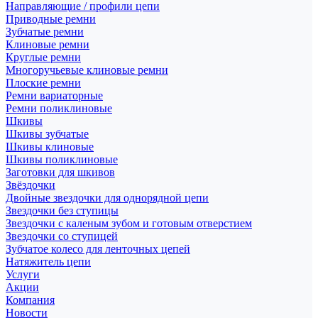
Направляющие / профили цепи
Приводные ремни
Зубчатые ремни
Клиновые ремни
Круглые ремни
Многоручьевые клиновые ремни
Плоские ремни
Ремни вариаторные
Ремни поликлиновые
Шкивы
Шкивы зубчатые
Шкивы клиновые
Шкивы поликлиновые
Заготовки для шкивов
Звёздочки
Двойные звездочки для однорядной цепи
Звездочки без ступицы
Звездочки с каленым зубом и готовым отверстием
Звездочки со ступицей
Зубчатое колесо для ленточных цепей
Натяжитель цепи
Услуги
Акции
Компания
Новости