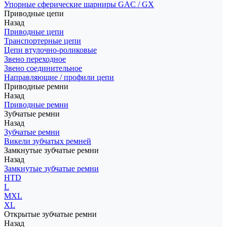
Упорные сферические шарниры GAC / GX
Приводные цепи
Назад
Приводные цепи
Транспортерные цепи
Цепи втулочно-роликовые
Звено переходное
Звено соединительное
Направляющие / профили цепи
Приводные ремни
Назад
Приводные ремни
Зубчатые ремни
Назад
Зубчатые ремни
Викели зубчатых ремней
Замкнутые зубчатые ремни
Назад
Замкнутые зубчатые ремни
HTD
L
MXL
XL
Открытые зубчатые ремни
Назад