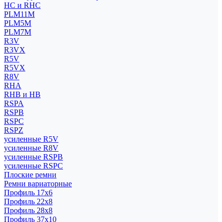
HC и RHC
PLM11M
PLM5M
PLM7M
R3V
R3VX
R5V
R5VX
R8V
RHA
RHB и HB
RSPA
RSPB
RSPC
RSPZ
усиленные R5V
усиленные R8V
усиленные RSPB
усиленные RSPC
Плоские ремни
Ремни вариаторные
Профиль 17x6
Профиль 22x8
Профиль 28x8
Профиль 37x10