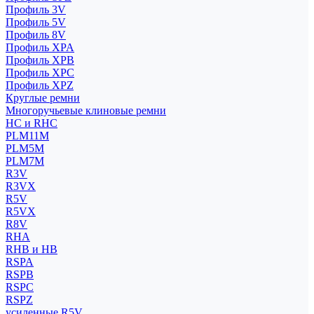
Профиль 3V
Профиль 5V
Профиль 8V
Профиль XPA
Профиль XPB
Профиль XPC
Профиль XPZ
Круглые ремни
Многоручьевые клиновые ремни
HC и RHC
PLM11M
PLM5M
PLM7M
R3V
R3VX
R5V
R5VX
R8V
RHA
RHB и HB
RSPA
RSPB
RSPC
RSPZ
усиленные R5V