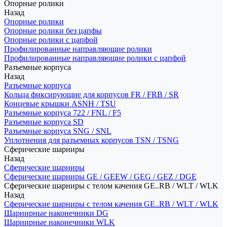
Опорные ролики
Назад
Опорные ролики
Опорные ролики без цапфы
Опорные ролики с цапфой
Профилированные направляющие ролики
Профилированные направляющие ролики с цапфой
Разъемные корпуса
Назад
Разъемные корпуса
Кольца фиксирующие для корпусов FR / FRB / SR
Концевые крышки ASNH / TSU
Разъемные корпуса 722 / FNL / F5
Разъемные корпуса SD
Разъемные корпуса SNG / SNL
Уплотнения для разъемных корпусов TSN / TSNG
Сферические шарниры
Назад
Сферические шарниры
Сферические шарниры GE / GEEW / GEG / GEZ / DGE
Сферические шарниры с телом качения GE..RB / WLT / WLK
Назад
Сферические шарниры с телом качения GE..RB / WLT / WLK
Шарнирные наконечники DG
Шарнирные наконечники WLK