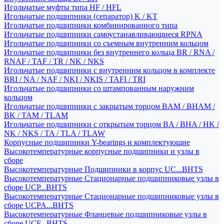
Игольчатые муфты типа HF / HFL
Игольчатые подшипники (сепаратор) K / KT
Игольчатые подшипники комбинированного типа
Игольчатые подшипники самоустанавливающиеся RPNA
Игольчатые подшипники со съемным внутренним кольцом
Игольчатые подшипники без внутреннего кольца BR / RNA /
RNAF / TAF / TR / NK / NKS
Игольчатые подшипники с внутренним кольцом в комплекте
BRI / NA / NAF / NKI / NKIS / TAFI / TRI
Игольчатые подшипники со штампованным наружним
кольцом
Игольчатые подшипники с закрытым торцом BAM / BHAM /
BK / TAM / TLAM
Игольчатые подшипники с открытым торцом BA / BHA / HK /
NK / NKS / TA / TLA / TLAW
Корпусные подшипники Y-bearings и комплектующие
Высокотемпературные корпусные подшипники и узлы в
сборе
Высокотемпературные Подшипники в корпус UC...BHTS
Высокотемпературные Стационарные подшипниковые узлы в
сборе UCP...BHTS
Высокотемпературные Стационарные подшипниковые узлы в
сборе UCPA...BHTS
Высокотемпературные Фланцевые подшипниковые узлы в
сборе UCF...BHTS