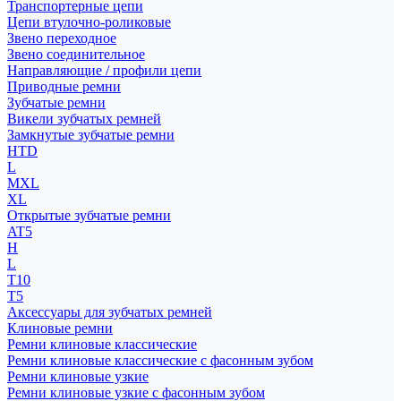
Транспортерные цепи
Цепи втулочно-роликовые
Звено переходное
Звено соединительное
Направляющие / профили цепи
Приводные ремни
Зубчатые ремни
Викели зубчатых ремней
Замкнутые зубчатые ремни
HTD
L
MXL
XL
Открытые зубчатые ремни
AT5
H
L
T10
T5
Аксессуары для зубчатых ремней
Клиновые ремни
Ремни клиновые классические
Ремни клиновые классические с фасонным зубом
Ремни клиновые узкие
Ремни клиновые узкие с фасонным зубом