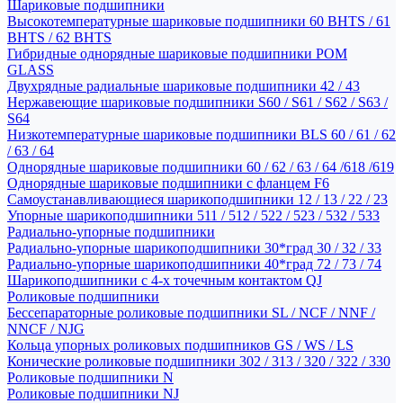
Шариковые подшипники
Высокотемпературные шариковые подшипники 60 BHTS / 61
BHTS / 62 BHTS
Гибридные однорядные шариковые подшипники POM
GLASS
Двухрядные радиальные шариковые подшипники 42 / 43
Нержавеющие шариковые подшипники S60 / S61 / S62 / S63 /
S64
Низкотемпературные шариковые подшипники BLS 60 / 61 / 62
/ 63 / 64
Однорядные шариковые подшипники 60 / 62 / 63 / 64 /618 /619
Однорядные шариковые подшипники с фланцем F6
Самоустанавливающиеся шарикоподшипники 12 / 13 / 22 / 23
Упорные шарикоподшипники 511 / 512 / 522 / 523 / 532 / 533
Радиально-упорные подшипники
Радиально-упорные шарикоподшипники 30*град 30 / 32 / 33
Радиально-упорные шарикоподшипники 40*град 72 / 73 / 74
Шарикоподшипники с 4-х точечным контактом QJ
Роликовые подшипники
Бессепараторные роликовые подшипники SL / NCF / NNF /
NNCF / NJG
Кольца упорных роликовых подшипников GS / WS / LS
Конические роликовые подшипники 302 / 313 / 320 / 322 / 330
Роликовые подшипники N
Роликовые подшипники NJ