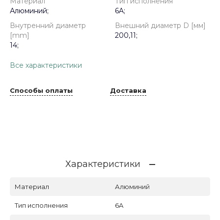
Материал
Тип исполнения
Алюминий;
6A;
Внутренний диаметр
Внешний диаметр D [мм]
[mm]
200,11;
14;
Все характеристики
Способы оплаты
Доставка
Характеристики
Материал
Алюминий
Тип исполнения
6A