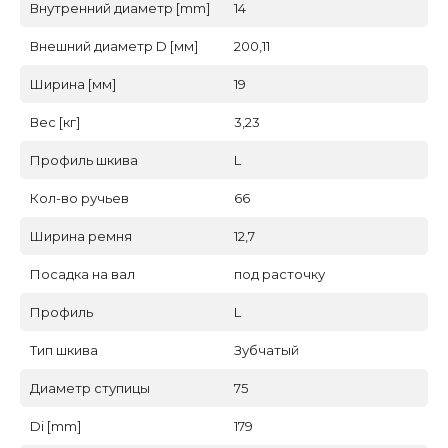
Внутренний диаметр [mm]
14
Внешний диаметр D [мм]
200,11
Ширина [мм]
19
Вес [кг]
3,23
Профиль шкива
L
Кол-во ручьев
66
Ширина ремня
12,7
Посадка на вал
под расточку
Профиль
L
Тип шкива
Зубчатый
Диаметр ступицы
75
Di [mm]
179