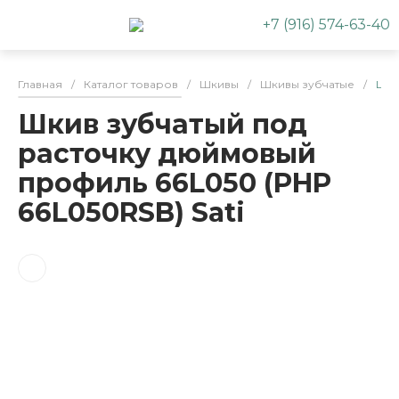
+7 (916) 574-63-40
Главная
/
Каталог товаров
/
Шкивы
/
Шкивы зубчатые
/
Шки
Шкив зубчатый под
расточку дюймовый
профиль 66L050 (PHP
66L050RSB) Sati