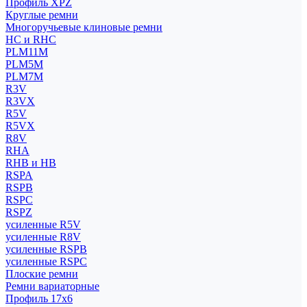
Профиль XPZ
Круглые ремни
Многоручьевые клиновые ремни
HC и RHC
PLM11M
PLM5M
PLM7M
R3V
R3VX
R5V
R5VX
R8V
RHA
RHB и HB
RSPA
RSPB
RSPC
RSPZ
усиленные R5V
усиленные R8V
усиленные RSPB
усиленные RSPC
Плоские ремни
Ремни вариаторные
Профиль 17x6