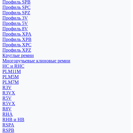
Профиль SPB
Профиль SPC
Профиль SPZ
Профиль 3V
Профиль 5V
Профиль 8V
Профиль XPA
Профиль XPB
Профиль XPC
Профиль XPZ
Круглые ремни
Многоручьевые клиновые ремни
HC и RHC
PLM11M
PLM5M
PLM7M
R3V
R3VX
R5V
R5VX
R8V
RHA
RHB и HB
RSPA
RSPB