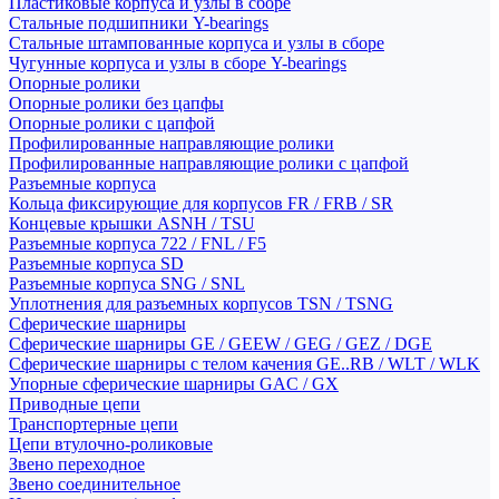
Пластиковые корпуса и узлы в сборе
Стальные подшипники Y-bearings
Стальные штампованные корпуса и узлы в сборе
Чугунные корпуса и узлы в сборе Y-bearings
Опорные ролики
Опорные ролики без цапфы
Опорные ролики с цапфой
Профилированные направляющие ролики
Профилированные направляющие ролики с цапфой
Разъемные корпуса
Кольца фиксирующие для корпусов FR / FRB / SR
Концевые крышки ASNH / TSU
Разъемные корпуса 722 / FNL / F5
Разъемные корпуса SD
Разъемные корпуса SNG / SNL
Уплотнения для разъемных корпусов TSN / TSNG
Сферические шарниры
Сферические шарниры GE / GEEW / GEG / GEZ / DGE
Сферические шарниры с телом качения GE..RB / WLT / WLK
Упорные сферические шарниры GAC / GX
Приводные цепи
Транспортерные цепи
Цепи втулочно-роликовые
Звено переходное
Звено соединительное