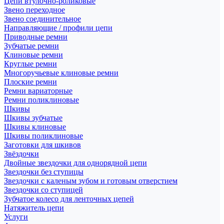
Цепи втулочно-роликовые
Звено переходное
Звено соединительное
Направляющие / профили цепи
Приводные ремни
Зубчатые ремни
Клиновые ремни
Круглые ремни
Многоручьевые клиновые ремни
Плоские ремни
Ремни вариаторные
Ремни поликлиновые
Шкивы
Шкивы зубчатые
Шкивы клиновые
Шкивы поликлиновые
Заготовки для шкивов
Звёздочки
Двойные звездочки для однорядной цепи
Звездочки без ступицы
Звездочки с каленым зубом и готовым отверстием
Звездочки со ступицей
Зубчатое колесо для ленточных цепей
Натяжитель цепи
Услуги