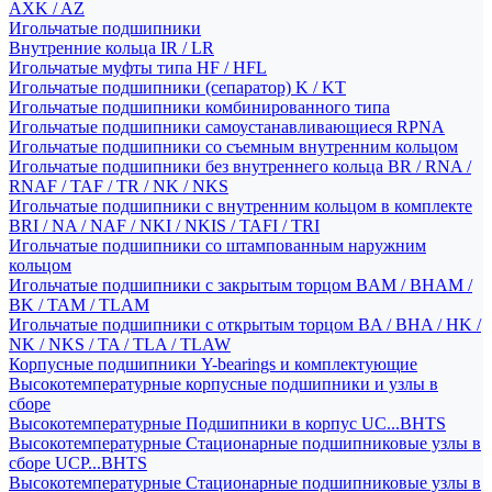
AXK / AZ
Игольчатые подшипники
Внутренние кольца IR / LR
Игольчатые муфты типа HF / HFL
Игольчатые подшипники (сепаратор) K / KT
Игольчатые подшипники комбинированного типа
Игольчатые подшипники самоустанавливающиеся RPNA
Игольчатые подшипники со съемным внутренним кольцом
Игольчатые подшипники без внутреннего кольца BR / RNA /
RNAF / TAF / TR / NK / NKS
Игольчатые подшипники с внутренним кольцом в комплекте
BRI / NA / NAF / NKI / NKIS / TAFI / TRI
Игольчатые подшипники со штампованным наружним
кольцом
Игольчатые подшипники с закрытым торцом BAM / BHAM /
BK / TAM / TLAM
Игольчатые подшипники с открытым торцом BA / BHA / HK /
NK / NKS / TA / TLA / TLAW
Корпусные подшипники Y-bearings и комплектующие
Высокотемпературные корпусные подшипники и узлы в
сборе
Высокотемпературные Подшипники в корпус UC...BHTS
Высокотемпературные Стационарные подшипниковые узлы в
сборе UCP...BHTS
Высокотемпературные Стационарные подшипниковые узлы в