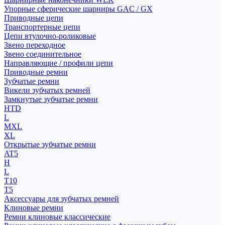
Упорные сферические шарниры GAC / GX
Приводные цепи
Транспортерные цепи
Цепи втулочно-роликовые
Звено переходное
Звено соединительное
Направляющие / профили цепи
Приводные ремни
Зубчатые ремни
Викели зубчатых ремней
Замкнутые зубчатые ремни
HTD
L
MXL
XL
Открытые зубчатые ремни
AT5
H
L
T10
T5
Аксессуары для зубчатых ремней
Клиновые ремни
Ремни клиновые классические