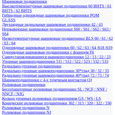
Шариковые подшипники
Высокотемпературные шариковые подшипники 60 BHTS / 61
BHTS / 62 BHTS
Гибридные однорядные шариковые подшипники POM
GLASS
Двухрядные радиальные шариковые подшипники 42 / 43
Нержавеющие шариковые подшипники S60 / S61 / S62 / S63 /
S64
Низкотемпературные шариковые подшипники BLS 60 / 61 / 62
/ 63 / 64
Однорядные шариковые подшипники 60 / 62 / 63 / 64 /618 /619
Однорядные шариковые подшипники с фланцем F6
Самоустанавливающиеся шарикоподшипники 12 / 13 / 22 / 23
Упорные шарикоподшипники 511 / 512 / 522 / 523 / 532 / 533
Радиально-упорные подшипники
Радиально-упорные шарикоподшипники 30*град 30 / 32 / 33
Радиально-упорные шарикоподшипники 40*град 72 / 73 / 74
Шарикоподшипники с 4-х точечным контактом QJ
Роликовые подшипники
Бессепараторные роликовые подшипники SL / NCF / NNF /
NNCF / NJG
Кольца упорных роликовых подшипников GS / WS / LS
Конические роликовые подшипники 302 / 313 / 320 / 322 / 330
Роликовые подшипники N
Роликовые подшипники NJ