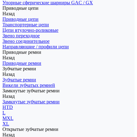
Упорные сферические шарниры GAC / GX
Приводные цепи
Назад
Приводные цепи
Транспортерные цепи
Цепи втулочно-роликовые
Звено переходное
Звено соединительное
Направляющие / профили цепи
Приводные ремни
Назад
Приводные ремни
Зубчатые ремни
Назад
Зубчатые ремни
Викели зубчатых ремней
Замкнутые зубчатые ремни
Назад
Замкнутые зубчатые ремни
HTD
L
MXL
XL
Открытые зубчатые ремни
Назад