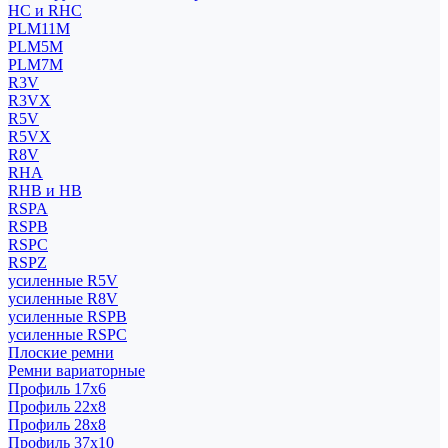
HC и RHC
PLM11M
PLM5M
PLM7M
R3V
R3VX
R5V
R5VX
R8V
RHA
RHB и HB
RSPA
RSPB
RSPC
RSPZ
усиленные R5V
усиленные R8V
усиленные RSPB
усиленные RSPC
Плоские ремни
Ремни вариаторные
Профиль 17x6
Профиль 22x8
Профиль 28x8
Профиль 37x10