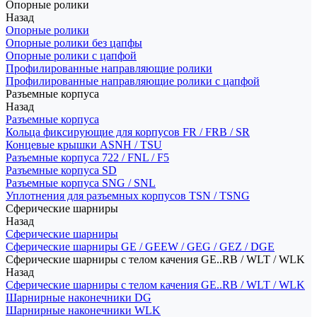
Опорные ролики
Назад
Опорные ролики
Опорные ролики без цапфы
Опорные ролики с цапфой
Профилированные направляющие ролики
Профилированные направляющие ролики с цапфой
Разъемные корпуса
Назад
Разъемные корпуса
Кольца фиксирующие для корпусов FR / FRB / SR
Концевые крышки ASNH / TSU
Разъемные корпуса 722 / FNL / F5
Разъемные корпуса SD
Разъемные корпуса SNG / SNL
Уплотнения для разъемных корпусов TSN / TSNG
Сферические шарниры
Назад
Сферические шарниры
Сферические шарниры GE / GEEW / GEG / GEZ / DGE
Сферические шарниры с телом качения GE..RB / WLT / WLK
Назад
Сферические шарниры с телом качения GE..RB / WLT / WLK
Шарнирные наконечники DG
Шарнирные наконечники WLK