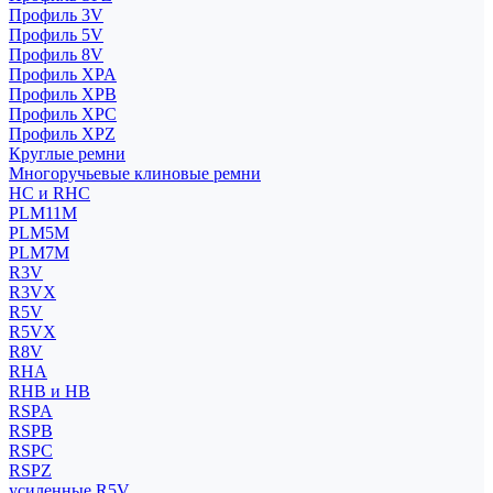
Профиль 3V
Профиль 5V
Профиль 8V
Профиль XPA
Профиль XPB
Профиль XPC
Профиль XPZ
Круглые ремни
Многоручьевые клиновые ремни
HC и RHC
PLM11M
PLM5M
PLM7M
R3V
R3VX
R5V
R5VX
R8V
RHA
RHB и HB
RSPA
RSPB
RSPC
RSPZ
усиленные R5V