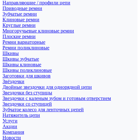
Направляющие / профили цепи
Приводные ремни
Зубчатые ремни
Клиновые ремни
Круглые ремни
Многоручьевые клиновые ремни
Плоские ремни
Ремни вариаторные
Ремни поликлиновые
Шкивы
Шкивы зубчатые
Шкивы клиновые
Шкивы поликлиновые
Заготовки для шкивов
Звёздочки
Двойные звездочки для однорядной цепи
Звездочки без ступицы
Звездочки с каленым зубом и готовым отверстием
Звездочки со ступицей
Зубчатое колесо для ленточных цепей
Натяжитель цепи
Услуги
Акции
Компания
Новости