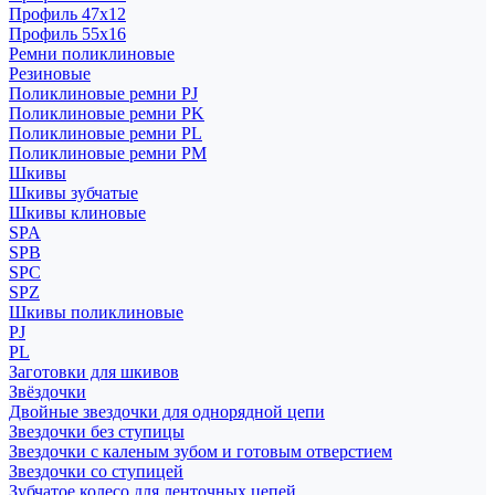
Профиль 47x12
Профиль 55x16
Ремни поликлиновые
Резиновые
Поликлиновые ремни PJ
Поликлиновые ремни PK
Поликлиновые ремни PL
Поликлиновые ремни PM
Шкивы
Шкивы зубчатые
Шкивы клиновые
SPA
SPB
SPC
SPZ
Шкивы поликлиновые
PJ
PL
Заготовки для шкивов
Звёздочки
Двойные звездочки для однорядной цепи
Звездочки без ступицы
Звездочки с каленым зубом и готовым отверстием
Звездочки со ступицей
Зубчатое колесо для ленточных цепей