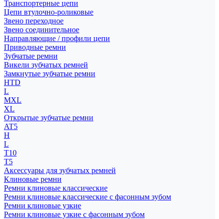
Транспортерные цепи
Цепи втулочно-роликовые
Звено переходное
Звено соединительное
Направляющие / профили цепи
Приводные ремни
Зубчатые ремни
Викели зубчатых ремней
Замкнутые зубчатые ремни
HTD
L
MXL
XL
Открытые зубчатые ремни
AT5
H
L
T10
T5
Аксессуары для зубчатых ремней
Клиновые ремни
Ремни клиновые классические
Ремни клиновые классические с фасонным зубом
Ремни клиновые узкие
Ремни клиновые узкие с фасонным зубом