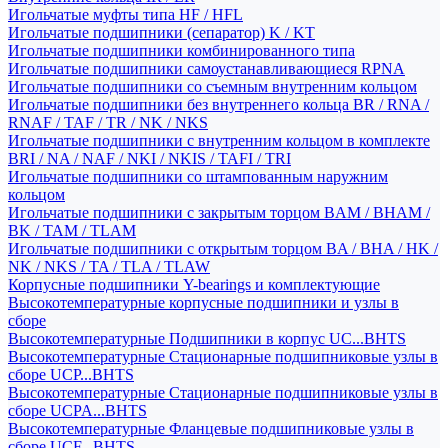
Игольчатые муфты типа HF / HFL
Игольчатые подшипники (сепаратор) K / KT
Игольчатые подшипники комбинированного типа
Игольчатые подшипники самоустанавливающиеся RPNA
Игольчатые подшипники со съемным внутренним кольцом
Игольчатые подшипники без внутреннего кольца BR / RNA /
RNAF / TAF / TR / NK / NKS
Игольчатые подшипники с внутренним кольцом в комплекте
BRI / NA / NAF / NKI / NKIS / TAFI / TRI
Игольчатые подшипники со штампованным наружним
кольцом
Игольчатые подшипники с закрытым торцом BAM / BHAM /
BK / TAM / TLAM
Игольчатые подшипники с открытым торцом BA / BHA / HK /
NK / NKS / TA / TLA / TLAW
Корпусные подшипники Y-bearings и комплектующие
Высокотемпературные корпусные подшипники и узлы в
сборе
Высокотемпературные Подшипники в корпус UC...BHTS
Высокотемпературные Стационарные подшипниковые узлы в
сборе UCP...BHTS
Высокотемпературные Стационарные подшипниковые узлы в
сборе UCPA...BHTS
Высокотемпературные Фланцевые подшипниковые узлы в
сборе UCF...BHTS