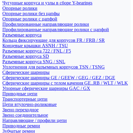
Чугунные корпуса и узлы в сборе Y-bearings
Опорные ролики
Опорные ролики без цапфы
Опорные ролики с цапфой
Профилированные направляющие ролики
Профилированные направляющие ролики с цапфой
Разъемные корпуса
Кольца фиксирующие для корпусов FR / FRB / SR
Концевые крышки ASNH / TSU
Разъемные корпуса 722 / FNL / F5
Разъемные корпуса SD
Разъемные корпуса SNG / SNL
Уплотнения для разъемных корпусов TSN / TSNG
Сферические шарниры
Сферические шарниры GE / GEEW / GEG / GEZ / DGE
Сферические шарниры с телом качения GE..RB / WLT / WLK
Упорные сферические шарниры GAC / GX
Приводные цепи
Транспортерные цепи
Цепи втулочно-роликовые
Звено переходное
Звено соединительное
Направляющие / профили цепи
Приводные ремни
Зубчатые ремни