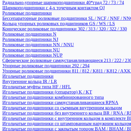
Радиально-упорные шарикоподшипники 40*град 72 / 73 / 74
Шарикоподшипники с 4-х точечным контактом QJ
Роликовые подшипники
Бессепараторные роликовые подшипники SL / NCF / NNF / NN
Кольца упорных роликовых подшипников GS / WS / LS
Конические роликовые подшипники 302 / 313 / 320 / 322 / 330
Роликовые подшипники N
Роликовые подшипники NJ
Роликовые подшипники NN / NNU
Роликовые подшипники NU
Роликовые подшипники NUP
Сферические роликовые самоустанавливающиеся 213 / 222 / 230
Упорные роликовые подшипники 292 / 294
Упорные роликовые подшипники 811 / 812 / K811 / K812 / AXK
Игольчатые подшипники
Внутренние кольца IR / LR
Игольчатые муфты типа HF / HFL
Игольчатые подшипники (сепаратор) K / KT
Игольчатые подшипники комбинированного типа
Игольчатые подшипники самоустанавливающиеся RPNA
Игольчатые подшипники со съемным внутренним кольцом
Игольчатые подшипники без внутреннего кольца BR / RNA / R
Игольчатые подшипники с внутренним кольцом в комплекте BRI
Игольчатые подшипники со штампованным наружним кольцо
Игольчатые подшипники с закрытым торцом BAM / BHAM / B