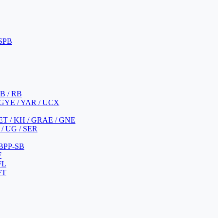
 SPB
 B / RB
 GYE / YAR / UCX
YET / KH / GRAE / GNE
/ UG / SER
 BPP-SB
F
FL
FT