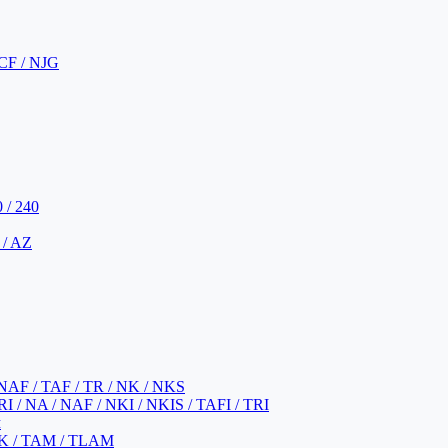
CF / NJG
 / 240
 / AZ
NAF / TAF / TR / NK / NKS
 / NA / NAF / NKI / NKIS / TAFI / TRI
м
K / TAM / TLAM