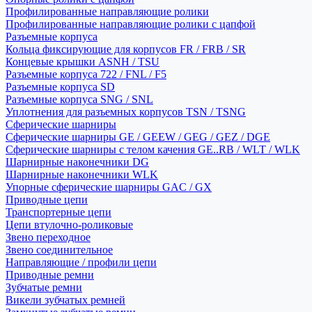
Профилированные направляющие ролики
Профилированные направляющие ролики с цапфой
Разъемные корпуса
Кольца фиксирующие для корпусов FR / FRB / SR
Концевые крышки ASNH / TSU
Разъемные корпуса 722 / FNL / F5
Разъемные корпуса SD
Разъемные корпуса SNG / SNL
Уплотнения для разъемных корпусов TSN / TSNG
Сферические шарниры
Сферические шарниры GE / GEEW / GEG / GEZ / DGE
Сферические шарниры с телом качения GE..RB / WLT / WLK
Шарнирные наконечники DG
Шарнирные наконечники WLK
Упорные сферические шарниры GAC / GX
Приводные цепи
Транспортерные цепи
Цепи втулочно-роликовые
Звено переходное
Звено соединительное
Направляющие / профили цепи
Приводные ремни
Зубчатые ремни
Викели зубчатых ремней