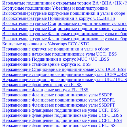
Игольчатые подшипники с открытым торцом BA / BHA / HK / 
Корпусные подшипники Y-bearings и комплектующие
Высокотемпературные корпусные подшипники и узлы в сборе
Высокотемпературные Подшипники в корпус UC...BHTS
Высокотемпературные Стационарные подшипниковые узлы в с
Высокотемпературные Стационарные подшипниковые узлы в 
Высокотемпературные Фланцевые подшипниковые узлы в сбо
Высокотемпературные Фланцевые подшипниковые узлы в сбо
Концевые крышки для Y-bearings ECY / STC
Нержавеющие корпусные подшипники и узлы в сборе
Нержавеющие натяжные подшипниковые узлы UCT...BSS
Нержавеющие Подшипники в корпус MUC / UC...BSS
Нержавеющие стационарные корпуса P...BSS
Нержавеющие Стационарные подшипниковые узлы UCP...BSS
Нержавеющие стационарные подшипниковые узлы UCPA...BS
Нержавеющие стационарные подшипниковые узлы UP.../ UP...
Нержавеющие фланцевые корпуса F...SS
Нержавеющие Фланцевые корпуса FL...BSS
Нержавеющие Фланцевые подшипниковые узлы SSBPF
Нержавеющие Фланцевые подшипниковые узлы SSBPFL
Нержавеющие Фланцевые подшипниковые узлы SSBPFT
Нержавеющие фланцевые подшипниковые узлы UCF...BSS
Нержавеющие фланцевые подшипниковые узлы UCFC...BSS
Нержавеющие фланцевые подшипниковые узлы UCFL...BSS
Нержавеющие фланцевые подшипниковые узлы UFL...SS