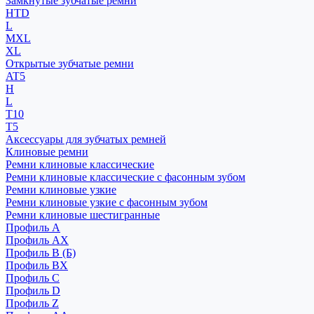
Замкнутые зубчатые ремни
HTD
L
MXL
XL
Открытые зубчатые ремни
AT5
H
L
T10
T5
Аксессуары для зубчатых ремней
Клиновые ремни
Ремни клиновые классические
Ремни клиновые классические с фасонным зубом
Ремни клиновые узкие
Ремни клиновые узкие с фасонным зубом
Ремни клиновые шестигранные
Профиль A
Профиль AX
Профиль B (Б)
Профиль BX
Профиль C
Профиль D
Профиль Z