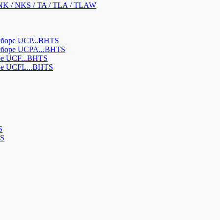
NK / NKS / TA / TLA / TLAW
боре UCP...BHTS
сборе UCPA...BHTS
ре UCF...BHTS
ре UCFL...BHTS
S
SS