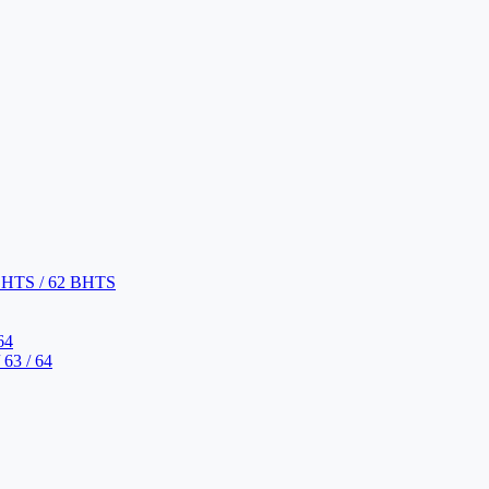
BHTS / 62 BHTS
64
63 / 64