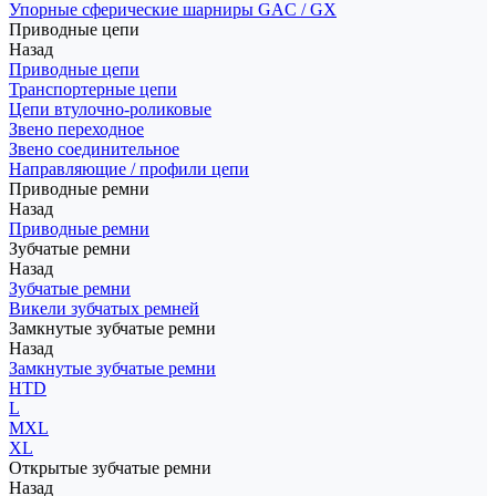
Упорные сферические шарниры GAC / GX
Приводные цепи
Назад
Приводные цепи
Транспортерные цепи
Цепи втулочно-роликовые
Звено переходное
Звено соединительное
Направляющие / профили цепи
Приводные ремни
Назад
Приводные ремни
Зубчатые ремни
Назад
Зубчатые ремни
Викели зубчатых ремней
Замкнутые зубчатые ремни
Назад
Замкнутые зубчатые ремни
HTD
L
MXL
XL
Открытые зубчатые ремни
Назад