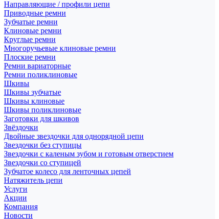
Направляющие / профили цепи
Приводные ремни
Зубчатые ремни
Клиновые ремни
Круглые ремни
Многоручьевые клиновые ремни
Плоские ремни
Ремни вариаторные
Ремни поликлиновые
Шкивы
Шкивы зубчатые
Шкивы клиновые
Шкивы поликлиновые
Заготовки для шкивов
Звёздочки
Двойные звездочки для однорядной цепи
Звездочки без ступицы
Звездочки с каленым зубом и готовым отверстием
Звездочки со ступицей
Зубчатое колесо для ленточных цепей
Натяжитель цепи
Услуги
Акции
Компания
Новости