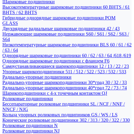
Шариковые подшипники
Высокотемпературные шариковые подшипники 60 BHTS / 61
BHTS / 62 BHTS
Гибридные однорядные шариковые подшипники POM
GLASS
Двухрядные радиальные шариковые подшипники 42 / 43
Нержавеющие шариковые подшипники S60 / S61 / S62 / S63 /
S64
Низкотемпературные шариковые подшипники BLS 60 / 61 / 62
/ 63 / 64
Однорядные шариковые подшипники 60 / 62 / 63 / 64 /618 /619
Однорядные шариковые подшипники с фланцем F6
Самоустанавливающиеся шарикоподшипники 12 / 13 / 22 / 23
Упорные шарикоподшипники 511 / 512 / 522 / 523 / 532 / 533
Радиально-упорные подшипники
Радиально-упорные шарикоподшипники 30*град 30 / 32 / 33
Радиально-упорные шарикоподшипники 40*град 72 / 73 / 74
Шарикоподшипники с 4-х точечным контактом QJ
Роликовые подшипники
Бессепараторные роликовые подшипники SL / NCF / NNF /
NNCF / NJG
Кольца упорных роликовых подшипников GS / WS / LS
Конические роликовые подшипники 302 / 313 / 320 / 322 / 330
Роликовые подшипники N
Роликовые подшипники NJ