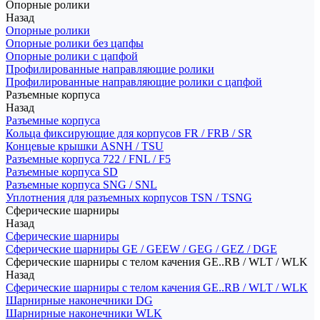
Опорные ролики
Назад
Опорные ролики
Опорные ролики без цапфы
Опорные ролики с цапфой
Профилированные направляющие ролики
Профилированные направляющие ролики с цапфой
Разъемные корпуса
Назад
Разъемные корпуса
Кольца фиксирующие для корпусов FR / FRB / SR
Концевые крышки ASNH / TSU
Разъемные корпуса 722 / FNL / F5
Разъемные корпуса SD
Разъемные корпуса SNG / SNL
Уплотнения для разъемных корпусов TSN / TSNG
Сферические шарниры
Назад
Сферические шарниры
Сферические шарниры GE / GEEW / GEG / GEZ / DGE
Сферические шарниры с телом качения GE..RB / WLT / WLK
Назад
Сферические шарниры с телом качения GE..RB / WLT / WLK
Шарнирные наконечники DG
Шарнирные наконечники WLK