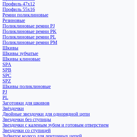
Профиль 47x12
Профиль 55x16
Ремни поликлиновые
Резиновые
Поликлиновые ремни PJ
Поликлиновые ремни PK
Поликлиновые ремни PL
Поликлиновые ремни PM
Шкивы
Шкивы зубчатые
Шкивы клиновые
SPA
SPB
SPC
SPZ
Шкивы поликлиновые
PJ
PL
Заготовки для шкивов
Звёздочки
Двойные звездочки для однорядной цепи
Звездочки без ступицы
Звездочки с каленым зубом и готовым отверстием
Звездочки со ступицей
Зубчатое колесо для ленточных цепей