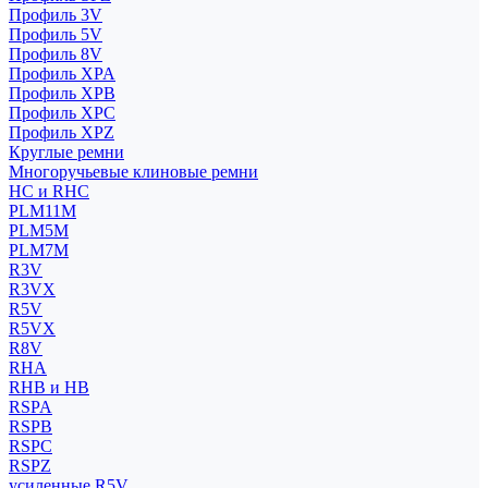
Профиль 3V
Профиль 5V
Профиль 8V
Профиль XPA
Профиль XPB
Профиль XPC
Профиль XPZ
Круглые ремни
Многоручьевые клиновые ремни
HC и RHC
PLM11M
PLM5M
PLM7M
R3V
R3VX
R5V
R5VX
R8V
RHA
RHB и HB
RSPA
RSPB
RSPC
RSPZ
усиленные R5V