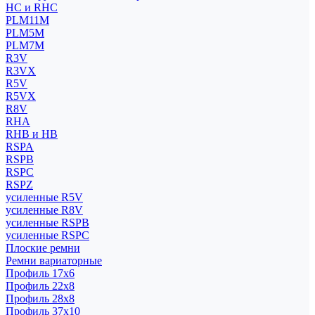
HC и RHC
PLM11M
PLM5M
PLM7M
R3V
R3VX
R5V
R5VX
R8V
RHA
RHB и HB
RSPA
RSPB
RSPC
RSPZ
усиленные R5V
усиленные R8V
усиленные RSPB
усиленные RSPC
Плоские ремни
Ремни вариаторные
Профиль 17x6
Профиль 22x8
Профиль 28x8
Профиль 37x10