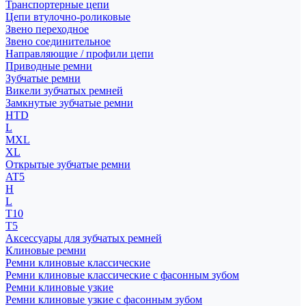
Транспортерные цепи
Цепи втулочно-роликовые
Звено переходное
Звено соединительное
Направляющие / профили цепи
Приводные ремни
Зубчатые ремни
Викели зубчатых ремней
Замкнутые зубчатые ремни
HTD
L
MXL
XL
Открытые зубчатые ремни
AT5
H
L
T10
T5
Аксессуары для зубчатых ремней
Клиновые ремни
Ремни клиновые классические
Ремни клиновые классические с фасонным зубом
Ремни клиновые узкие
Ремни клиновые узкие с фасонным зубом