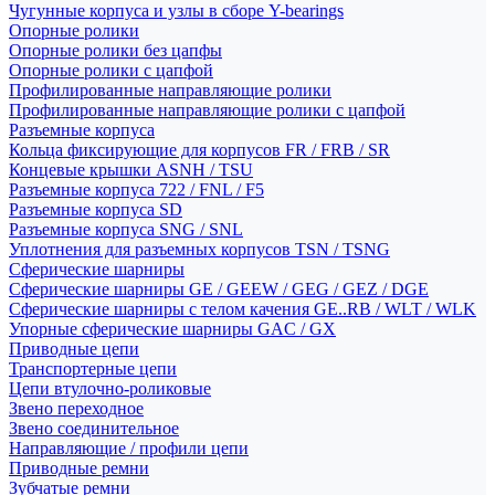
Чугунные корпуса и узлы в сборе Y-bearings
Опорные ролики
Опорные ролики без цапфы
Опорные ролики с цапфой
Профилированные направляющие ролики
Профилированные направляющие ролики с цапфой
Разъемные корпуса
Кольца фиксирующие для корпусов FR / FRB / SR
Концевые крышки ASNH / TSU
Разъемные корпуса 722 / FNL / F5
Разъемные корпуса SD
Разъемные корпуса SNG / SNL
Уплотнения для разъемных корпусов TSN / TSNG
Сферические шарниры
Сферические шарниры GE / GEEW / GEG / GEZ / DGE
Сферические шарниры с телом качения GE..RB / WLT / WLK
Упорные сферические шарниры GAC / GX
Приводные цепи
Транспортерные цепи
Цепи втулочно-роликовые
Звено переходное
Звено соединительное
Направляющие / профили цепи
Приводные ремни
Зубчатые ремни