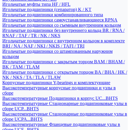
Игольчатые муфты типа HF / HFL
Игольчатые подшипники (сепаратор) K / KT
Игольчатые подшипники комбинированного типа
Игольчатые подшипники самоустанавливающиеся RPNA
Игольчатые подшипники со съемным внутренним кольцом
Игольчатые подшипники без внутреннего кольца BR / RNA /
RNAF / TAF / TR / NK / NKS
Игольчатые подшипники с внутренним кольцом в комплекте
BRI / NA / NAF / NKI / NKIS / TAFI / TRI
Игольчатые подшипники со штампованным наружним
кольцом
Игольчатые подшипники с закрытым торцом BAM / BHAM /
BK / TAM / TLAM
Игольчатые подшипники с открытым торцом BA / BHA / HK /
NK / NKS / TA / TLA / TLAW
Корпусные подшипники Y-bearings и комплектующие
Высокотемпературные корпусные подшипники и узлы в
сборе
Высокотемпературные Подшипники в корпус UC...BHTS
Высокотемпературные Стационарные подшипниковые узлы в
сборе UCP...BHTS
Высокотемпературные Стационарные подшипниковые узлы в
сборе UCPA...BHTS
Высокотемпературные Фланцевые подшипниковые узлы в
сборе UCF...BHTS