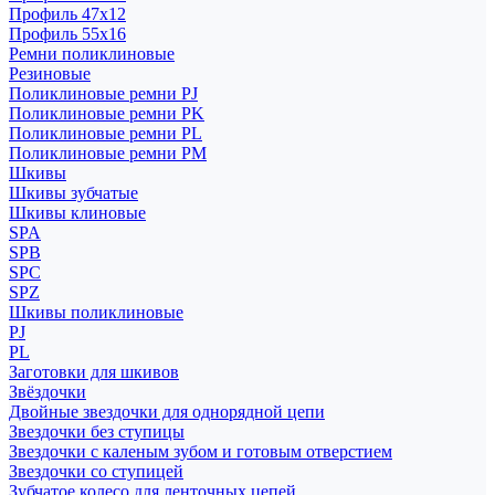
Профиль 47x12
Профиль 55x16
Ремни поликлиновые
Резиновые
Поликлиновые ремни PJ
Поликлиновые ремни PK
Поликлиновые ремни PL
Поликлиновые ремни PM
Шкивы
Шкивы зубчатые
Шкивы клиновые
SPA
SPB
SPC
SPZ
Шкивы поликлиновые
PJ
PL
Заготовки для шкивов
Звёздочки
Двойные звездочки для однорядной цепи
Звездочки без ступицы
Звездочки с каленым зубом и готовым отверстием
Звездочки со ступицей
Зубчатое колесо для ленточных цепей