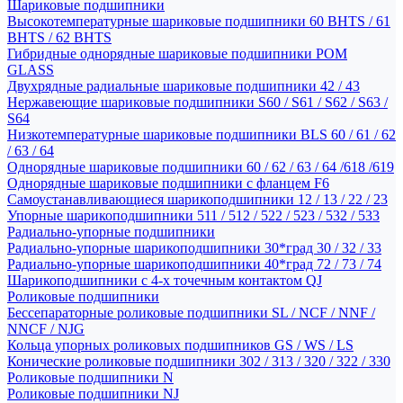
Шариковые подшипники
Высокотемпературные шариковые подшипники 60 BHTS / 61
BHTS / 62 BHTS
Гибридные однорядные шариковые подшипники POM
GLASS
Двухрядные радиальные шариковые подшипники 42 / 43
Нержавеющие шариковые подшипники S60 / S61 / S62 / S63 /
S64
Низкотемпературные шариковые подшипники BLS 60 / 61 / 62
/ 63 / 64
Однорядные шариковые подшипники 60 / 62 / 63 / 64 /618 /619
Однорядные шариковые подшипники с фланцем F6
Самоустанавливающиеся шарикоподшипники 12 / 13 / 22 / 23
Упорные шарикоподшипники 511 / 512 / 522 / 523 / 532 / 533
Радиально-упорные подшипники
Радиально-упорные шарикоподшипники 30*град 30 / 32 / 33
Радиально-упорные шарикоподшипники 40*град 72 / 73 / 74
Шарикоподшипники с 4-х точечным контактом QJ
Роликовые подшипники
Бессепараторные роликовые подшипники SL / NCF / NNF /
NNCF / NJG
Кольца упорных роликовых подшипников GS / WS / LS
Конические роликовые подшипники 302 / 313 / 320 / 322 / 330
Роликовые подшипники N
Роликовые подшипники NJ