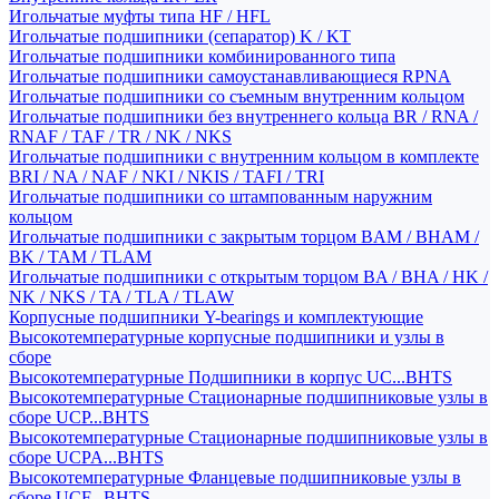
Игольчатые муфты типа HF / HFL
Игольчатые подшипники (сепаратор) K / KT
Игольчатые подшипники комбинированного типа
Игольчатые подшипники самоустанавливающиеся RPNA
Игольчатые подшипники со съемным внутренним кольцом
Игольчатые подшипники без внутреннего кольца BR / RNA /
RNAF / TAF / TR / NK / NKS
Игольчатые подшипники с внутренним кольцом в комплекте
BRI / NA / NAF / NKI / NKIS / TAFI / TRI
Игольчатые подшипники со штампованным наружним
кольцом
Игольчатые подшипники с закрытым торцом BAM / BHAM /
BK / TAM / TLAM
Игольчатые подшипники с открытым торцом BA / BHA / HK /
NK / NKS / TA / TLA / TLAW
Корпусные подшипники Y-bearings и комплектующие
Высокотемпературные корпусные подшипники и узлы в
сборе
Высокотемпературные Подшипники в корпус UC...BHTS
Высокотемпературные Стационарные подшипниковые узлы в
сборе UCP...BHTS
Высокотемпературные Стационарные подшипниковые узлы в
сборе UCPA...BHTS
Высокотемпературные Фланцевые подшипниковые узлы в
сборе UCF...BHTS