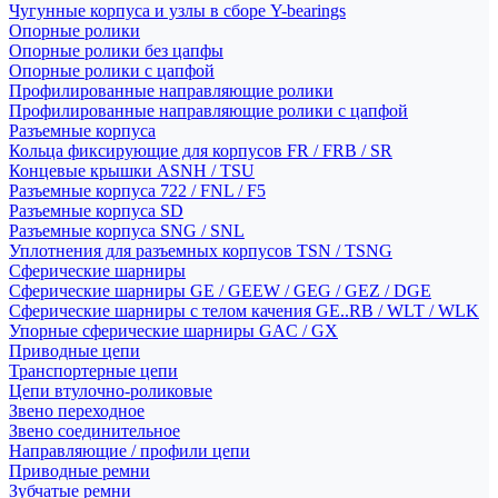
Чугунные корпуса и узлы в сборе Y-bearings
Опорные ролики
Опорные ролики без цапфы
Опорные ролики с цапфой
Профилированные направляющие ролики
Профилированные направляющие ролики с цапфой
Разъемные корпуса
Кольца фиксирующие для корпусов FR / FRB / SR
Концевые крышки ASNH / TSU
Разъемные корпуса 722 / FNL / F5
Разъемные корпуса SD
Разъемные корпуса SNG / SNL
Уплотнения для разъемных корпусов TSN / TSNG
Сферические шарниры
Сферические шарниры GE / GEEW / GEG / GEZ / DGE
Сферические шарниры с телом качения GE..RB / WLT / WLK
Упорные сферические шарниры GAC / GX
Приводные цепи
Транспортерные цепи
Цепи втулочно-роликовые
Звено переходное
Звено соединительное
Направляющие / профили цепи
Приводные ремни
Зубчатые ремни