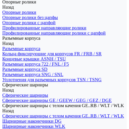
Опорные ролики
Назад
Опорные ролики
Опорные ролики без цапфы
Опорные ролики с цапфой
Профилированные направляющие ролики
Профилированные направляющие ролики с цапфой
Разъемные корпуса
Назад
Разъемные корпуса
Кольца фиксирующие для корпусов FR / FRB / SR
Концевые крышки ASNH / TSU
Разъемные корпуса 722 / FNL / F5
Разъемные корпуса SD
Разъемные корпуса SNG / SNL
Уплотнения для разъемных корпусов TSN / TSNG
Сферические шарниры
Назад
Сферические шарниры
Сферические шарниры GE / GEEW / GEG / GEZ / DGE
Сферические шарниры с телом качения GE..RB / WLT / WLK
Назад
Сферические шарниры с телом качения GE..RB / WLT / WLK
Шарнирные наконечники DG
Шарнирные наконечники WLK