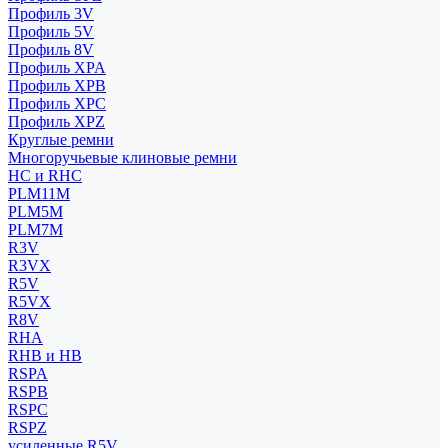
Профиль 3V
Профиль 5V
Профиль 8V
Профиль XPA
Профиль XPB
Профиль XPC
Профиль XPZ
Круглые ремни
Многоручьевые клиновые ремни
HC и RHC
PLM11M
PLM5M
PLM7M
R3V
R3VX
R5V
R5VX
R8V
RHA
RHB и HB
RSPA
RSPB
RSPC
RSPZ
усиленные R5V