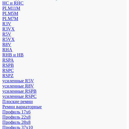
HC и RHC
PLM11M
PLM5M
PLM7M
R3V
R3VX
R5V
R5VX
R8V
RHA
RHB и HB
RSPA
RSPB
RSPC
RSPZ
усиленные R5V
усиленные R8V
усиленные RSPB
усиленные RSPC
Плоские ремни
Ремни вариаторные
Профиль 17x6
Профиль 22x8
Профиль 28x8
Профиль 37x10