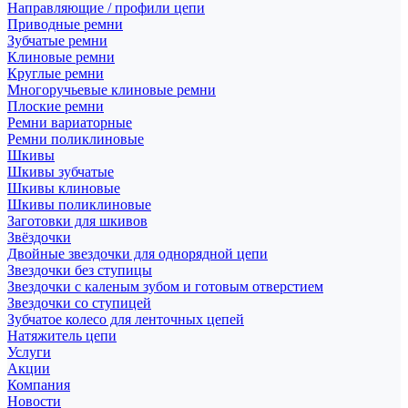
Направляющие / профили цепи
Приводные ремни
Зубчатые ремни
Клиновые ремни
Круглые ремни
Многоручьевые клиновые ремни
Плоские ремни
Ремни вариаторные
Ремни поликлиновые
Шкивы
Шкивы зубчатые
Шкивы клиновые
Шкивы поликлиновые
Заготовки для шкивов
Звёздочки
Двойные звездочки для однорядной цепи
Звездочки без ступицы
Звездочки с каленым зубом и готовым отверстием
Звездочки со ступицей
Зубчатое колесо для ленточных цепей
Натяжитель цепи
Услуги
Акции
Компания
Новости