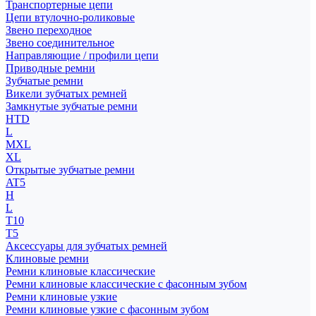
Транспортерные цепи
Цепи втулочно-роликовые
Звено переходное
Звено соединительное
Направляющие / профили цепи
Приводные ремни
Зубчатые ремни
Викели зубчатых ремней
Замкнутые зубчатые ремни
HTD
L
MXL
XL
Открытые зубчатые ремни
AT5
H
L
T10
T5
Аксессуары для зубчатых ремней
Клиновые ремни
Ремни клиновые классические
Ремни клиновые классические с фасонным зубом
Ремни клиновые узкие
Ремни клиновые узкие с фасонным зубом