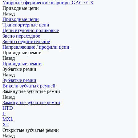
Упорные сферические шарниры GAC / GX
Приводные цепи
Назад
Приводные цепи
Транспортерные цепи
Цепи втулочно-роликовые
Звено переходное
Звено соединительное
Направляющие / профили цепи
Приводные ремни
Назад
Приводные ремни
Зубчатые ремни
Назад
Зубчатые ремни
Викели зубчатых ремней
Замкнутые зубчатые ремни
Назад
Замкнутые зубчатые ремни
HTD
L
MXL
XL
Открытые зубчатые ремни
Назад