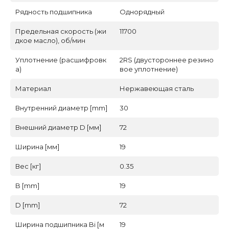
Рядность подшипника
Однорядный
Предельная скорость (жи
11700
дкое масло), об/мин
Уплотнение (расшифровк
2RS (двустороннее резино
а)
вое уплотнение)
Материал
Нержавеющая сталь
Внутренний диаметр [mm]
30
Внешний диаметр D [мм]
72
Ширина [мм]
19
Вес [кг]
0.35
B [mm]
19
D [mm]
72
Ширина подшипника Bi [м
19