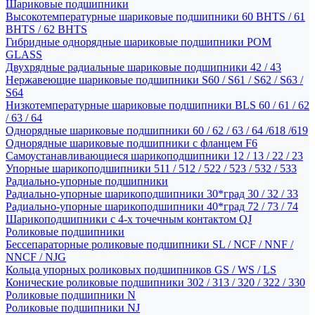
Шариковые подшипники
Высокотемпературные шариковые подшипники 60 BHTS / 61
BHTS / 62 BHTS
Гибридные однорядные шариковые подшипники POM
GLASS
Двухрядные радиальные шариковые подшипники 42 / 43
Нержавеющие шариковые подшипники S60 / S61 / S62 / S63 /
S64
Низкотемпературные шариковые подшипники BLS 60 / 61 / 62
/ 63 / 64
Однорядные шариковые подшипники 60 / 62 / 63 / 64 /618 /619
Однорядные шариковые подшипники с фланцем F6
Самоустанавливающиеся шарикоподшипники 12 / 13 / 22 / 23
Упорные шарикоподшипники 511 / 512 / 522 / 523 / 532 / 533
Радиально-упорные подшипники
Радиально-упорные шарикоподшипники 30*град 30 / 32 / 33
Радиально-упорные шарикоподшипники 40*град 72 / 73 / 74
Шарикоподшипники с 4-х точечным контактом QJ
Роликовые подшипники
Бессепараторные роликовые подшипники SL / NCF / NNF /
NNCF / NJG
Кольца упорных роликовых подшипников GS / WS / LS
Конические роликовые подшипники 302 / 313 / 320 / 322 / 330
Роликовые подшипники N
Роликовые подшипники NJ