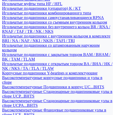
Игольчатые муфты типа HF / HFL
Игольчатые подшипники (сепаратор) K / KT
Игольчатые подшипники комбинированного типа
Игольчатые подшипники самоустанавливающиеся RPNA
Игольчатые подшипники со съемным внутренним кольцом
Игольчатые подшипники без внутреннего кольца BR / RNA /
RNAF / TAF / TR / NK / NKS
Игольчатые подшипники с внутренним кольцом в комплекте
BRI / NA / NAF / NKI / NKIS / TAFI / TRI
Игольчатые подшипники со штампованным наружним
кольцом
Игольчатые подшипники с закрытым торцом BAM / BHAM /
BK / TAM / TLAM
Игольчатые подшипники с открытым торцом BA / BHA / HK /
NK / NKS / TA / TLA / TLAW
Корпусные подшипники Y-bearings и комплектующие
Высокотемпературные корпусные подшипники и узлы в
сборе
Высокотемпературные Подшипники в корпус UC...BHTS
Высокотемпературные Стационарные подшипниковые узлы в
сборе UCP...BHTS
Высокотемпературные Стационарные подшипниковые узлы в
сборе UCPA...BHTS
Высокотемпературные Фланцевые подшипниковые узлы в
сборе UCF...BHTS