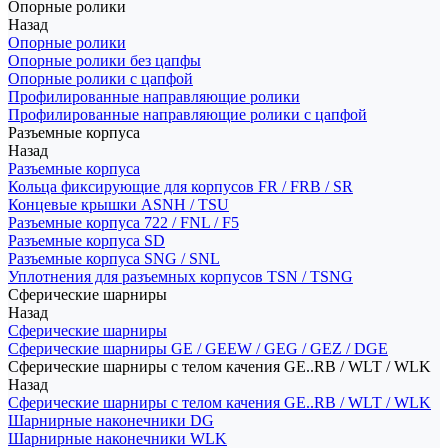
Опорные ролики
Назад
Опорные ролики
Опорные ролики без цапфы
Опорные ролики с цапфой
Профилированные направляющие ролики
Профилированные направляющие ролики с цапфой
Разъемные корпуса
Назад
Разъемные корпуса
Кольца фиксирующие для корпусов FR / FRB / SR
Концевые крышки ASNH / TSU
Разъемные корпуса 722 / FNL / F5
Разъемные корпуса SD
Разъемные корпуса SNG / SNL
Уплотнения для разъемных корпусов TSN / TSNG
Сферические шарниры
Назад
Сферические шарниры
Сферические шарниры GE / GEEW / GEG / GEZ / DGE
Сферические шарниры с телом качения GE..RB / WLT / WLK
Назад
Сферические шарниры с телом качения GE..RB / WLT / WLK
Шарнирные наконечники DG
Шарнирные наконечники WLK