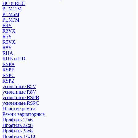
HC и RHC
PLM11M
PLM5M
PLM7M
R3V
R3VX
R5V
R5VX
R8V
RHA
RHB и HB
RSPA
RSPB
RSPC
RSPZ
усиленные R5V
усиленные R8V
усиленные RSPB
усиленные RSPC
Плоские ремни
Ремни вариаторные
Профиль 17x6
Профиль 22x8
Профиль 28x8
Профиль 37x10