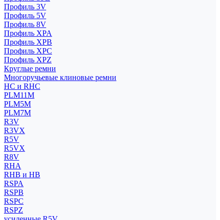
Профиль 3V
Профиль 5V
Профиль 8V
Профиль XPA
Профиль XPB
Профиль XPC
Профиль XPZ
Круглые ремни
Многоручьевые клиновые ремни
HC и RHC
PLM11M
PLM5M
PLM7M
R3V
R3VX
R5V
R5VX
R8V
RHA
RHB и HB
RSPA
RSPB
RSPC
RSPZ
усиленные R5V