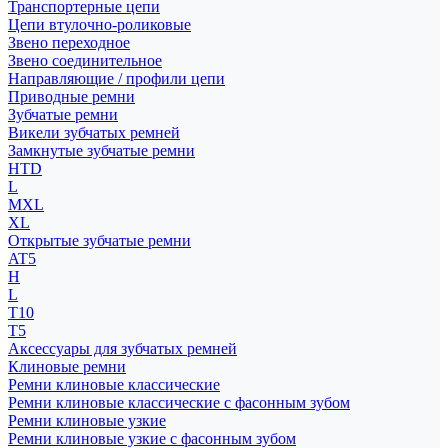
Транспортерные цепи
Цепи втулочно-роликовые
Звено переходное
Звено соединительное
Направляющие / профили цепи
Приводные ремни
Зубчатые ремни
Викели зубчатых ремней
Замкнутые зубчатые ремни
HTD
L
MXL
XL
Открытые зубчатые ремни
AT5
H
L
T10
T5
Аксессуары для зубчатых ремней
Клиновые ремни
Ремни клиновые классические
Ремни клиновые классические с фасонным зубом
Ремни клиновые узкие
Ремни клиновые узкие с фасонным зубом