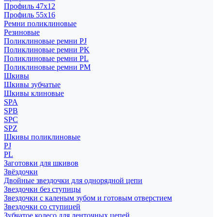
Профиль 47x12
Профиль 55x16
Ремни поликлиновые
Резиновые
Поликлиновые ремни PJ
Поликлиновые ремни PK
Поликлиновые ремни PL
Поликлиновые ремни PM
Шкивы
Шкивы зубчатые
Шкивы клиновые
SPA
SPB
SPC
SPZ
Шкивы поликлиновые
PJ
PL
Заготовки для шкивов
Звёздочки
Двойные звездочки для однорядной цепи
Звездочки без ступицы
Звездочки с каленым зубом и готовым отверстием
Звездочки со ступицей
Зубчатое колесо для ленточных цепей