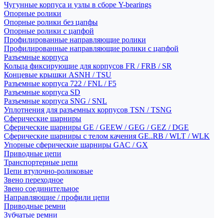
Чугунные корпуса и узлы в сборе Y-bearings
Опорные ролики
Опорные ролики без цапфы
Опорные ролики с цапфой
Профилированные направляющие ролики
Профилированные направляющие ролики с цапфой
Разъемные корпуса
Кольца фиксирующие для корпусов FR / FRB / SR
Концевые крышки ASNH / TSU
Разъемные корпуса 722 / FNL / F5
Разъемные корпуса SD
Разъемные корпуса SNG / SNL
Уплотнения для разъемных корпусов TSN / TSNG
Сферические шарниры
Сферические шарниры GE / GEEW / GEG / GEZ / DGE
Сферические шарниры с телом качения GE..RB / WLT / WLK
Упорные сферические шарниры GAC / GX
Приводные цепи
Транспортерные цепи
Цепи втулочно-роликовые
Звено переходное
Звено соединительное
Направляющие / профили цепи
Приводные ремни
Зубчатые ремни