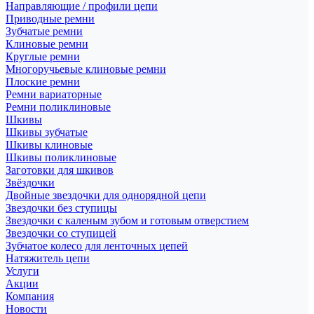
Направляющие / профили цепи
Приводные ремни
Зубчатые ремни
Клиновые ремни
Круглые ремни
Многоручьевые клиновые ремни
Плоские ремни
Ремни вариаторные
Ремни поликлиновые
Шкивы
Шкивы зубчатые
Шкивы клиновые
Шкивы поликлиновые
Заготовки для шкивов
Звёздочки
Двойные звездочки для однорядной цепи
Звездочки без ступицы
Звездочки с каленым зубом и готовым отверстием
Звездочки со ступицей
Зубчатое колесо для ленточных цепей
Натяжитель цепи
Услуги
Акции
Компания
Новости