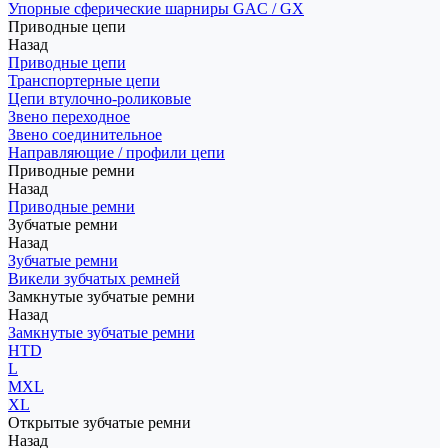
Упорные сферические шарниры GAC / GX
Приводные цепи
Назад
Приводные цепи
Транспортерные цепи
Цепи втулочно-роликовые
Звено переходное
Звено соединительное
Направляющие / профили цепи
Приводные ремни
Назад
Приводные ремни
Зубчатые ремни
Назад
Зубчатые ремни
Викели зубчатых ремней
Замкнутые зубчатые ремни
Назад
Замкнутые зубчатые ремни
HTD
L
MXL
XL
Открытые зубчатые ремни
Назад