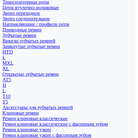
Транспортерные цепи
Цепи втулочно-роликовые
Звено переходное
Звено соединительное
Направляющие / профили цепи
Приводные ремни
Зубчатые ремни
Викели зубчатых ремней
Замкнутые зубчатые ремни
HTD
L
MXL
XL
Открытые зубчатые ремни
AT5
H
L
T10
T5
Аксессуары для зубчатых ремней
Клиновые ремни
Ремни клиновые классические
Ремни клиновые классические с фасонным зубом
Ремни клиновые узкие
Ремни клиновые узкие с фасонным зубом