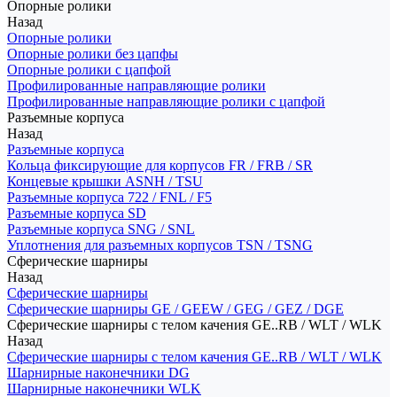
Опорные ролики
Назад
Опорные ролики
Опорные ролики без цапфы
Опорные ролики с цапфой
Профилированные направляющие ролики
Профилированные направляющие ролики с цапфой
Разъемные корпуса
Назад
Разъемные корпуса
Кольца фиксирующие для корпусов FR / FRB / SR
Концевые крышки ASNH / TSU
Разъемные корпуса 722 / FNL / F5
Разъемные корпуса SD
Разъемные корпуса SNG / SNL
Уплотнения для разъемных корпусов TSN / TSNG
Сферические шарниры
Назад
Сферические шарниры
Сферические шарниры GE / GEEW / GEG / GEZ / DGE
Сферические шарниры с телом качения GE..RB / WLT / WLK
Назад
Сферические шарниры с телом качения GE..RB / WLT / WLK
Шарнирные наконечники DG
Шарнирные наконечники WLK