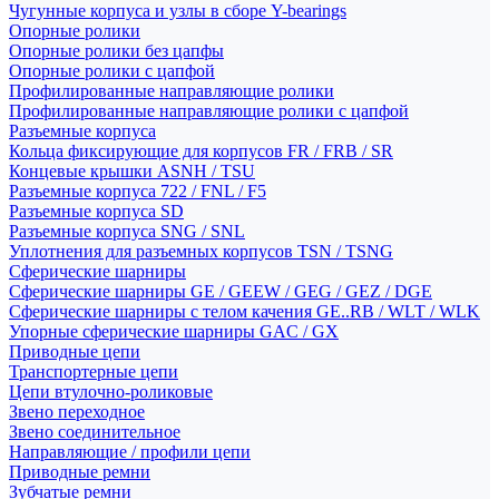
Чугунные корпуса и узлы в сборе Y-bearings
Опорные ролики
Опорные ролики без цапфы
Опорные ролики с цапфой
Профилированные направляющие ролики
Профилированные направляющие ролики с цапфой
Разъемные корпуса
Кольца фиксирующие для корпусов FR / FRB / SR
Концевые крышки ASNH / TSU
Разъемные корпуса 722 / FNL / F5
Разъемные корпуса SD
Разъемные корпуса SNG / SNL
Уплотнения для разъемных корпусов TSN / TSNG
Сферические шарниры
Сферические шарниры GE / GEEW / GEG / GEZ / DGE
Сферические шарниры с телом качения GE..RB / WLT / WLK
Упорные сферические шарниры GAC / GX
Приводные цепи
Транспортерные цепи
Цепи втулочно-роликовые
Звено переходное
Звено соединительное
Направляющие / профили цепи
Приводные ремни
Зубчатые ремни