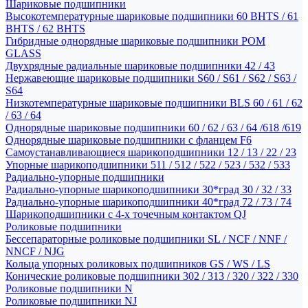
Шариковые подшипники
Высокотемпературные шариковые подшипники 60 BHTS / 61
BHTS / 62 BHTS
Гибридные однорядные шариковые подшипники POM
GLASS
Двухрядные радиальные шариковые подшипники 42 / 43
Нержавеющие шариковые подшипники S60 / S61 / S62 / S63 /
S64
Низкотемпературные шариковые подшипники BLS 60 / 61 / 62
/ 63 / 64
Однорядные шариковые подшипники 60 / 62 / 63 / 64 /618 /619
Однорядные шариковые подшипники с фланцем F6
Самоустанавливающиеся шарикоподшипники 12 / 13 / 22 / 23
Упорные шарикоподшипники 511 / 512 / 522 / 523 / 532 / 533
Радиально-упорные подшипники
Радиально-упорные шарикоподшипники 30*град 30 / 32 / 33
Радиально-упорные шарикоподшипники 40*град 72 / 73 / 74
Шарикоподшипники с 4-х точечным контактом QJ
Роликовые подшипники
Бессепараторные роликовые подшипники SL / NCF / NNF /
NNCF / NJG
Кольца упорных роликовых подшипников GS / WS / LS
Конические роликовые подшипники 302 / 313 / 320 / 322 / 330
Роликовые подшипники N
Роликовые подшипники NJ