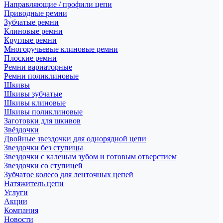
Направляющие / профили цепи
Приводные ремни
Зубчатые ремни
Клиновые ремни
Круглые ремни
Многоручьевые клиновые ремни
Плоские ремни
Ремни вариаторные
Ремни поликлиновые
Шкивы
Шкивы зубчатые
Шкивы клиновые
Шкивы поликлиновые
Заготовки для шкивов
Звёздочки
Двойные звездочки для однорядной цепи
Звездочки без ступицы
Звездочки с каленым зубом и готовым отверстием
Звездочки со ступицей
Зубчатое колесо для ленточных цепей
Натяжитель цепи
Услуги
Акции
Компания
Новости