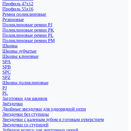
Профиль 47x12
Профиль 55x16
Ремни поликлиновые
Резиновые
Поликлиновые ремни PJ
Поликлиновые ремни PK
Поликлиновые ремни PL
Поликлиновые ремни PM
Шкивы
Шкивы зубчатые
Шкивы клиновые
SPA
SPB
SPC
SPZ
Шкивы поликлиновые
PJ
PL
Заготовки для шкивов
Звёздочки
Двойные звездочки для однорядной цепи
Звездочки без ступицы
Звездочки с каленым зубом и готовым отверстием
Звездочки со ступицей
Зубчатое колесо для ленточных цепей