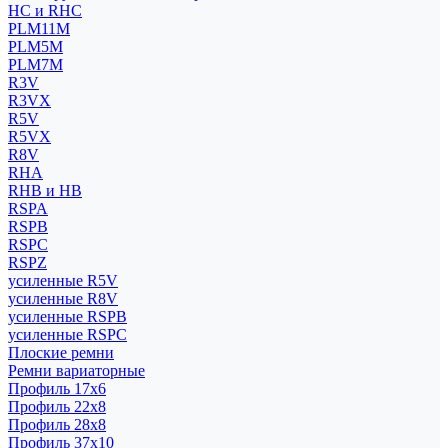
HC и RHC
PLM11M
PLM5M
PLM7M
R3V
R3VX
R5V
R5VX
R8V
RHA
RHB и HB
RSPA
RSPB
RSPC
RSPZ
усиленные R5V
усиленные R8V
усиленные RSPB
усиленные RSPC
Плоские ремни
Ремни вариаторные
Профиль 17x6
Профиль 22x8
Профиль 28x8
Профиль 37x10