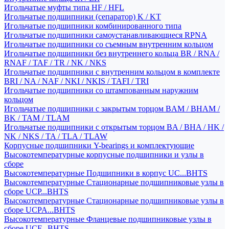
Игольчатые муфты типа HF / HFL
Игольчатые подшипники (сепаратор) K / KT
Игольчатые подшипники комбинированного типа
Игольчатые подшипники самоустанавливающиеся RPNA
Игольчатые подшипники со съемным внутренним кольцом
Игольчатые подшипники без внутреннего кольца BR / RNA /
RNAF / TAF / TR / NK / NKS
Игольчатые подшипники с внутренним кольцом в комплекте
BRI / NA / NAF / NKI / NKIS / TAFI / TRI
Игольчатые подшипники со штампованным наружним
кольцом
Игольчатые подшипники с закрытым торцом BAM / BHAM /
BK / TAM / TLAM
Игольчатые подшипники с открытым торцом BA / BHA / HK /
NK / NKS / TA / TLA / TLAW
Корпусные подшипники Y-bearings и комплектующие
Высокотемпературные корпусные подшипники и узлы в
сборе
Высокотемпературные Подшипники в корпус UC...BHTS
Высокотемпературные Стационарные подшипниковые узлы в
сборе UCP...BHTS
Высокотемпературные Стационарные подшипниковые узлы в
сборе UCPA...BHTS
Высокотемпературные Фланцевые подшипниковые узлы в
сборе UCF...BHTS