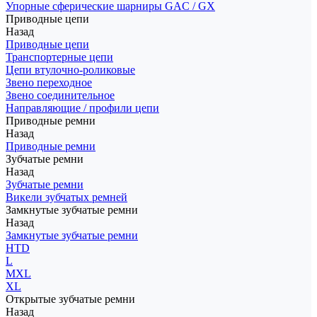
Упорные сферические шарниры GAC / GX
Приводные цепи
Назад
Приводные цепи
Транспортерные цепи
Цепи втулочно-роликовые
Звено переходное
Звено соединительное
Направляющие / профили цепи
Приводные ремни
Назад
Приводные ремни
Зубчатые ремни
Назад
Зубчатые ремни
Викели зубчатых ремней
Замкнутые зубчатые ремни
Назад
Замкнутые зубчатые ремни
HTD
L
MXL
XL
Открытые зубчатые ремни
Назад