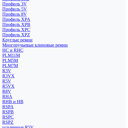
Профиль 3V
Профиль 5V
Профиль 8V
Профиль XPA
Профиль XPB
Профиль XPC
Профиль XPZ
Круглые ремни
Многоручьевые клиновые ремни
HC и RHC
PLM11M
PLM5M
PLM7M
R3V
R3VX
R5V
R5VX
R8V
RHA
RHB и HB
RSPA
RSPB
RSPC
RSPZ
усиленные R5V