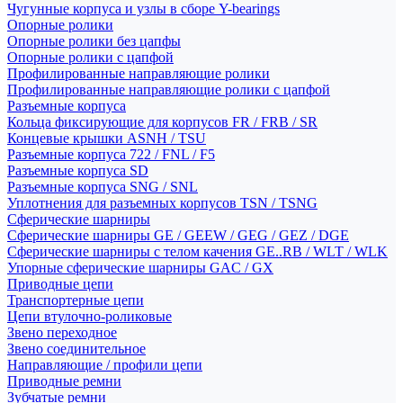
Чугунные корпуса и узлы в сборе Y-bearings
Опорные ролики
Опорные ролики без цапфы
Опорные ролики с цапфой
Профилированные направляющие ролики
Профилированные направляющие ролики с цапфой
Разъемные корпуса
Кольца фиксирующие для корпусов FR / FRB / SR
Концевые крышки ASNH / TSU
Разъемные корпуса 722 / FNL / F5
Разъемные корпуса SD
Разъемные корпуса SNG / SNL
Уплотнения для разъемных корпусов TSN / TSNG
Сферические шарниры
Сферические шарниры GE / GEEW / GEG / GEZ / DGE
Сферические шарниры с телом качения GE..RB / WLT / WLK
Упорные сферические шарниры GAC / GX
Приводные цепи
Транспортерные цепи
Цепи втулочно-роликовые
Звено переходное
Звено соединительное
Направляющие / профили цепи
Приводные ремни
Зубчатые ремни