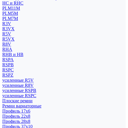
HC и RHC
PLM11M
PLM5M
PLM7M
R3V
R3VX
R5V
R5VX
R8V
RHA
RHB и HB
RSPA
RSPB
RSPC
RSPZ
усиленные R5V
усиленные R8V
усиленные RSPB
усиленные RSPC
Плоские ремни
Ремни вариаторные
Профиль 17x6
Профиль 22x8
Профиль 28x8
Профиль 37x10