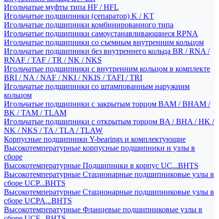
Игольчатые муфты типа HF / HFL
Игольчатые подшипники (сепаратор) K / KT
Игольчатые подшипники комбинированного типа
Игольчатые подшипники самоустанавливающиеся RPNA
Игольчатые подшипники со съемным внутренним кольцом
Игольчатые подшипники без внутреннего кольца BR / RNA /
RNAF / TAF / TR / NK / NKS
Игольчатые подшипники с внутренним кольцом в комплекте
BRI / NA / NAF / NKI / NKIS / TAFI / TRI
Игольчатые подшипники со штампованным наружним
кольцом
Игольчатые подшипники с закрытым торцом BAM / BHAM /
BK / TAM / TLAM
Игольчатые подшипники с открытым торцом BA / BHA / HK /
NK / NKS / TA / TLA / TLAW
Корпусные подшипники Y-bearings и комплектующие
Высокотемпературные корпусные подшипники и узлы в
сборе
Высокотемпературные Подшипники в корпус UC...BHTS
Высокотемпературные Стационарные подшипниковые узлы в
сборе UCP...BHTS
Высокотемпературные Стационарные подшипниковые узлы в
сборе UCPA...BHTS
Высокотемпературные Фланцевые подшипниковые узлы в
сборе UCF...BHTS