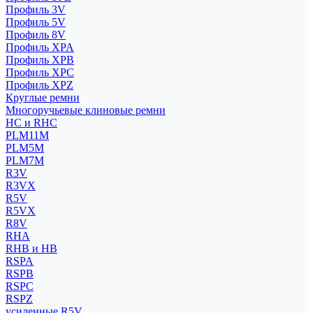
Профиль 3V
Профиль 5V
Профиль 8V
Профиль XPA
Профиль XPB
Профиль XPC
Профиль XPZ
Круглые ремни
Многоручьевые клиновые ремни
HC и RHC
PLM11M
PLM5M
PLM7M
R3V
R3VX
R5V
R5VX
R8V
RHA
RHB и HB
RSPA
RSPB
RSPC
RSPZ
усиленные R5V