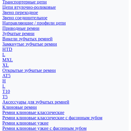
Транспортерные цепи
Цепи втулочно-роликовые
Звено переходное
Звено соединительное
Направляющие / профили цепи
Приводные ремни
Зубчатые ремни
Викели зубчатых ремней
Замкнутые зубчатые ремни
HTD
L
MXL
XL
Открытые зубчатые ремни
AT5
H
L
T10
T5
Аксессуары для зубчатых ремней
Клиновые ремни
Ремни клиновые классические
Ремни клиновые классические с фасонным зубом
Ремни клиновые узкие
Ремни клиновые узкие с фасонным зубом