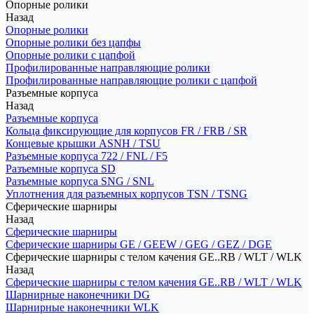
Опорные ролики
Назад
Опорные ролики
Опорные ролики без цапфы
Опорные ролики с цапфой
Профилированные направляющие ролики
Профилированные направляющие ролики с цапфой
Разъемные корпуса
Назад
Разъемные корпуса
Кольца фиксирующие для корпусов FR / FRB / SR
Концевые крышки ASNH / TSU
Разъемные корпуса 722 / FNL / F5
Разъемные корпуса SD
Разъемные корпуса SNG / SNL
Уплотнения для разъемных корпусов TSN / TSNG
Сферические шарниры
Назад
Сферические шарниры
Сферические шарниры GE / GEEW / GEG / GEZ / DGE
Сферические шарниры с телом качения GE..RB / WLT / WLK
Назад
Сферические шарниры с телом качения GE..RB / WLT / WLK
Шарнирные наконечники DG
Шарнирные наконечники WLK