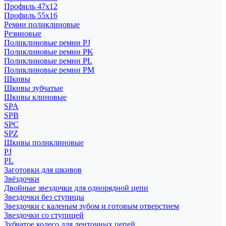
Профиль 47x12
Профиль 55x16
Ремни поликлиновые
Резиновые
Поликлиновые ремни PJ
Поликлиновые ремни PK
Поликлиновые ремни PL
Поликлиновые ремни PM
Шкивы
Шкивы зубчатые
Шкивы клиновые
SPA
SPB
SPC
SPZ
Шкивы поликлиновые
PJ
PL
Заготовки для шкивов
Звёздочки
Двойные звездочки для однорядной цепи
Звездочки без ступицы
Звездочки с каленым зубом и готовым отверстием
Звездочки со ступицей
Зубчатое колесо для ленточных цепей