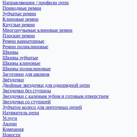
Направляющие / профили цепи
Приводные ремни
Зубчатые ремни
Клиновые ремни
Круглые ремни
Многоручьевые клиновые ремни
Плоские ремни
Ремни вариаторные
Ремни поликлиновые
Шкивы
Шкивы зубчатые
Шкивы клиновые
Шкивы поликлиновые
Заготовки для шкивов
Звёздочки
Двойные звездочки для однорядной цепи
Звездочки без ступицы
Звездочки с каленым зубом и готовым отверстием
Звездочки со ступицей
Зубчатое колесо для ленточных цепей
Натяжитель цепи
Услуги
Акции
Компания
Новости