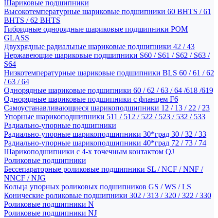
Шариковые подшипники
Высокотемпературные шариковые подшипники 60 BHTS / 61
BHTS / 62 BHTS
Гибридные однорядные шариковые подшипники POM
GLASS
Двухрядные радиальные шариковые подшипники 42 / 43
Нержавеющие шариковые подшипники S60 / S61 / S62 / S63 /
S64
Низкотемпературные шариковые подшипники BLS 60 / 61 / 62
/ 63 / 64
Однорядные шариковые подшипники 60 / 62 / 63 / 64 /618 /619
Однорядные шариковые подшипники с фланцем F6
Самоустанавливающиеся шарикоподшипники 12 / 13 / 22 / 23
Упорные шарикоподшипники 511 / 512 / 522 / 523 / 532 / 533
Радиально-упорные подшипники
Радиально-упорные шарикоподшипники 30*град 30 / 32 / 33
Радиально-упорные шарикоподшипники 40*град 72 / 73 / 74
Шарикоподшипники с 4-х точечным контактом QJ
Роликовые подшипники
Бессепараторные роликовые подшипники SL / NCF / NNF /
NNCF / NJG
Кольца упорных роликовых подшипников GS / WS / LS
Конические роликовые подшипники 302 / 313 / 320 / 322 / 330
Роликовые подшипники N
Роликовые подшипники NJ