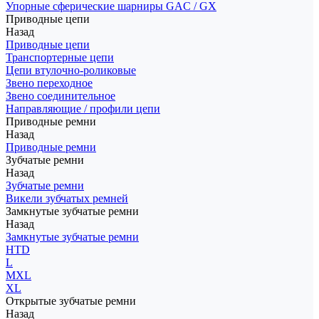
Упорные сферические шарниры GAC / GX
Приводные цепи
Назад
Приводные цепи
Транспортерные цепи
Цепи втулочно-роликовые
Звено переходное
Звено соединительное
Направляющие / профили цепи
Приводные ремни
Назад
Приводные ремни
Зубчатые ремни
Назад
Зубчатые ремни
Викели зубчатых ремней
Замкнутые зубчатые ремни
Назад
Замкнутые зубчатые ремни
HTD
L
MXL
XL
Открытые зубчатые ремни
Назад