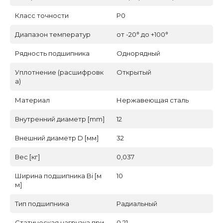
Класс точности
P0
Диапазон температур
от -20° до +100°
Рядность подшипника
Однорядный
Уплотнение (расшифровк
Открытый
а)
Материал
Нержавеющая сталь
Внутренний диаметр [mm]
12
Внешний диаметр D [мм]
32
Вес [кг]
0,037
Ширина подшипника Bi [м
10
м]
Тип подшипника
Радиальный
Статическая нагрузка при
0.21