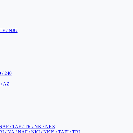
CF / NJG
 / 240
 / AZ
NAF / TAF / TR / NK / NKS
 / NA / NAF / NKI / NKIS / TAFI / TRI