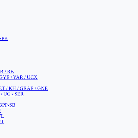
 SPB
 B / RB
 GYE / YAR / UCX
YET / KH / GRAE / GNE
/ UG / SER
 BPP-SB
F
FL
FT