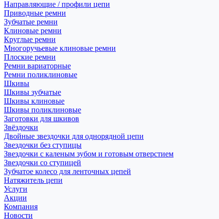
Направляющие / профили цепи
Приводные ремни
Зубчатые ремни
Клиновые ремни
Круглые ремни
Многоручьевые клиновые ремни
Плоские ремни
Ремни вариаторные
Ремни поликлиновые
Шкивы
Шкивы зубчатые
Шкивы клиновые
Шкивы поликлиновые
Заготовки для шкивов
Звёздочки
Двойные звездочки для однорядной цепи
Звездочки без ступицы
Звездочки с каленым зубом и готовым отверстием
Звездочки со ступицей
Зубчатое колесо для ленточных цепей
Натяжитель цепи
Услуги
Акции
Компания
Новости