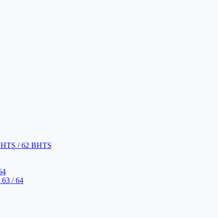
BHTS / 62 BHTS
64
63 / 64