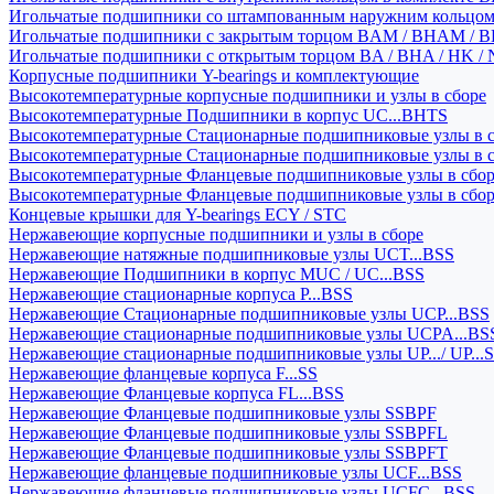
Игольчатые подшипники со штампованным наружним кольцо
Игольчатые подшипники с закрытым торцом BAM / BHAM / B
Игольчатые подшипники с открытым торцом BA / BHA / HK / 
Корпусные подшипники Y-bearings и комплектующие
Высокотемпературные корпусные подшипники и узлы в сборе
Высокотемпературные Подшипники в корпус UC...BHTS
Высокотемпературные Стационарные подшипниковые узлы в с
Высокотемпературные Стационарные подшипниковые узлы в 
Высокотемпературные Фланцевые подшипниковые узлы в сбо
Высокотемпературные Фланцевые подшипниковые узлы в сбо
Концевые крышки для Y-bearings ECY / STC
Нержавеющие корпусные подшипники и узлы в сборе
Нержавеющие натяжные подшипниковые узлы UCT...BSS
Нержавеющие Подшипники в корпус MUC / UC...BSS
Нержавеющие стационарные корпуса P...BSS
Нержавеющие Стационарные подшипниковые узлы UCP...BSS
Нержавеющие стационарные подшипниковые узлы UCPA...BS
Нержавеющие стационарные подшипниковые узлы UP.../ UP...
Нержавеющие фланцевые корпуса F...SS
Нержавеющие Фланцевые корпуса FL...BSS
Нержавеющие Фланцевые подшипниковые узлы SSBPF
Нержавеющие Фланцевые подшипниковые узлы SSBPFL
Нержавеющие Фланцевые подшипниковые узлы SSBPFT
Нержавеющие фланцевые подшипниковые узлы UCF...BSS
Нержавеющие фланцевые подшипниковые узлы UCFC...BSS