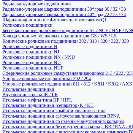
Радиально-упорные подшипники
Радиально-упорные шарикоподшипники 30*град 30 / 32 / 33
Радиально-упорные шарикоподшипники 40*град 72 / 73 / 74
Шарикоподшипники с 4-х точечным контактом QJ
Роликовые подшипники
Бессепараторные роликовые подшипники SL / NCF / NNF / NN
Кольца упорных роликовых подшипников GS / WS / LS
Конические роликовые подшипники 302 / 313 / 320 / 322 / 330
Роликовые подшипники N
Роликовые подшипники NJ
Роликовые подшипники NN / NNU
Роликовые подшипники NU
Роликовые подшипники NUP
Сферические роликовые самоустанавливающиеся 213 / 222 / 230
Упорные роликовые подшипники 292 / 294
Упорные роликовые подшипники 811 / 812 / K811 / K812 / AXK
Игольчатые подшипники
Внутренние кольца IR / LR
Игольчатые муфты типа HF / HFL
Игольчатые подшипники (сепаратор) K / KT
Игольчатые подшипники комбинированного типа
Игольчатые подшипники самоустанавливающиеся RPNA
Игольчатые подшипники со съемным внутренним кольцом
Игольчатые подшипники без внутреннего кольца BR / RNA / R
Игольчатые подшипники с внутренним кольцом в комплекте BRI