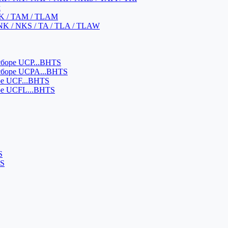
м
K / TAM / TLAM
NK / NKS / TA / TLA / TLAW
боре UCP...BHTS
сборе UCPA...BHTS
ре UCF...BHTS
ре UCFL...BHTS
S
SS