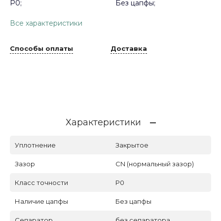
P0;
Без цапфы;
Все характеристики
Способы оплаты
Доставка
Характеристики
Уплотнение
Закрытое
Зазор
CN (нормальный зазор)
Класс точности
P0
Наличие цапфы
Без цапфы
Сепаратор
без сепаратора