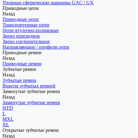
Упорные сферические шарниры GAC / GX
Приводные цепи
Назад
Приводные цепи
Транспортерные цепи
Цепи втулочно-роликовые
Звено переходное
Звено соединительное
Направляющие / профили цепи
Приводные ремни
Назад
Приводные ремни
Зубчатые ремни
Назад
Зубчатые ремни
Викели зубчатых ремней
Замкнутые зубчатые ремни
Назад
Замкнутые зубчатые ремни
HTD
L
MXL
XL
Открытые зубчатые ремни
Назад