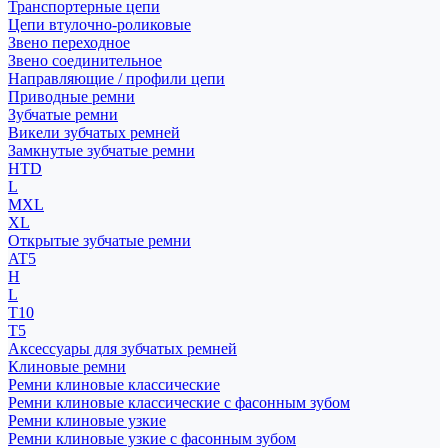
Транспортерные цепи
Цепи втулочно-роликовые
Звено переходное
Звено соединительное
Направляющие / профили цепи
Приводные ремни
Зубчатые ремни
Викели зубчатых ремней
Замкнутые зубчатые ремни
HTD
L
MXL
XL
Открытые зубчатые ремни
AT5
H
L
T10
T5
Аксессуары для зубчатых ремней
Клиновые ремни
Ремни клиновые классические
Ремни клиновые классические с фасонным зубом
Ремни клиновые узкие
Ремни клиновые узкие с фасонным зубом