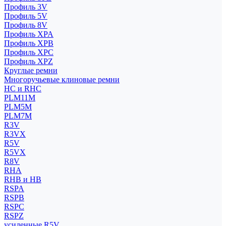
Профиль 3V
Профиль 5V
Профиль 8V
Профиль XPA
Профиль XPB
Профиль XPC
Профиль XPZ
Круглые ремни
Многоручьевые клиновые ремни
HC и RHC
PLM11M
PLM5M
PLM7M
R3V
R3VX
R5V
R5VX
R8V
RHA
RHB и HB
RSPA
RSPB
RSPC
RSPZ
усиленные R5V