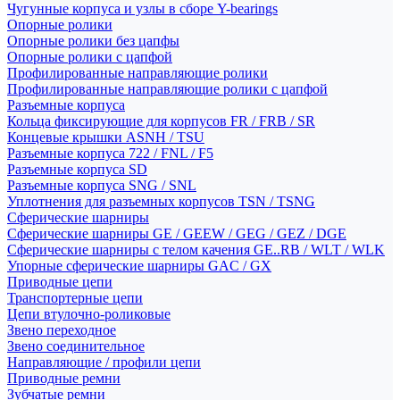
Чугунные корпуса и узлы в сборе Y-bearings
Опорные ролики
Опорные ролики без цапфы
Опорные ролики с цапфой
Профилированные направляющие ролики
Профилированные направляющие ролики с цапфой
Разъемные корпуса
Кольца фиксирующие для корпусов FR / FRB / SR
Концевые крышки ASNH / TSU
Разъемные корпуса 722 / FNL / F5
Разъемные корпуса SD
Разъемные корпуса SNG / SNL
Уплотнения для разъемных корпусов TSN / TSNG
Сферические шарниры
Сферические шарниры GE / GEEW / GEG / GEZ / DGE
Сферические шарниры с телом качения GE..RB / WLT / WLK
Упорные сферические шарниры GAC / GX
Приводные цепи
Транспортерные цепи
Цепи втулочно-роликовые
Звено переходное
Звено соединительное
Направляющие / профили цепи
Приводные ремни
Зубчатые ремни