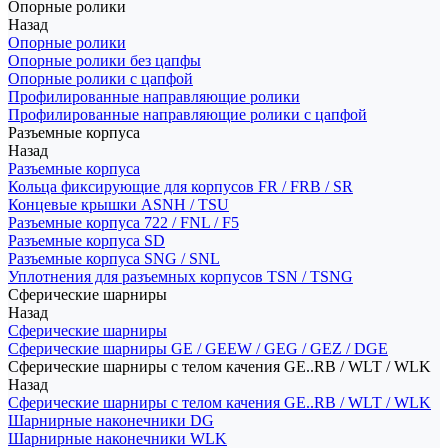
Опорные ролики
Назад
Опорные ролики
Опорные ролики без цапфы
Опорные ролики с цапфой
Профилированные направляющие ролики
Профилированные направляющие ролики с цапфой
Разъемные корпуса
Назад
Разъемные корпуса
Кольца фиксирующие для корпусов FR / FRB / SR
Концевые крышки ASNH / TSU
Разъемные корпуса 722 / FNL / F5
Разъемные корпуса SD
Разъемные корпуса SNG / SNL
Уплотнения для разъемных корпусов TSN / TSNG
Сферические шарниры
Назад
Сферические шарниры
Сферические шарниры GE / GEEW / GEG / GEZ / DGE
Сферические шарниры с телом качения GE..RB / WLT / WLK
Назад
Сферические шарниры с телом качения GE..RB / WLT / WLK
Шарнирные наконечники DG
Шарнирные наконечники WLK