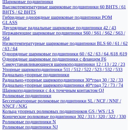
Шариковые подшипники
Высокотемпературные шариковые подшипники 60 BHTS / 61
BHTS / 62 BHTS
Гибридные однорядные шариковые подшипники POM
GLASS
Двухрядные радиальные шариковые подшипники 42 / 43
Нержавеющие шариковые подшипники S60 / S61 / S62 / S63 /
S64
Низкотемпературные шариковые подшипники BLS 60 / 61 / 62
/ 63 / 64
Однорядные шариковые подшипники 60 / 62 / 63 / 64 /618 /619
Однорядные шариковые подшипники с фланцем F6
Самоустанавливающиеся шарикоподшипники 12 / 13 / 22 / 23
Упорные шарикоподшипники 511 / 512 / 522 / 523 / 532 / 533
Радиально-упорные подшипники
Радиально-упорные шарикоподшипники 30*град 30 / 32 / 33
Радиально-упорные шарикоподшипники 40*град 72 / 73 / 74
Шарикоподшипники с 4-х точечным контактом QJ
Роликовые подшипники
Бессепараторные роликовые подшипники SL / NCF / NNF /
NNCF / NJG
Кольца упорных роликовых подшипников GS / WS / LS
Конические роликовые подшипники 302 / 313 / 320 / 322 / 330
Роликовые подшипники N
Роликовые подшипники NJ