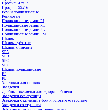
Профиль 47x12
Профиль 55x16
Ремни поликлиновые
Резиновые
Поликлиновые ремни PJ
Поликлиновые ремни PK
Поликлиновые ремни PL
Поликлиновые ремни PM
Шкивы
Шкивы зубчатые
Шкивы клиновые
SPA
SPB
SPC
SPZ
Шкивы поликлиновые
PJ
PL
Заготовки для шкивов
Звёздочки
Двойные звездочки для однорядной цепи
Звездочки без ступицы
Звездочки с каленым зубом и готовым отверстием
Звездочки со ступицей
Зубчатое колесо для ленточных цепей