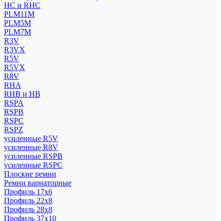
HC и RHC
PLM11M
PLM5M
PLM7M
R3V
R3VX
R5V
R5VX
R8V
RHA
RHB и HB
RSPA
RSPB
RSPC
RSPZ
усиленные R5V
усиленные R8V
усиленные RSPB
усиленные RSPC
Плоские ремни
Ремни вариаторные
Профиль 17x6
Профиль 22x8
Профиль 28x8
Профиль 37x10