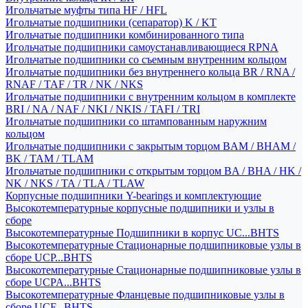
Игольчатые муфты типа HF / HFL
Игольчатые подшипники (сепаратор) K / KT
Игольчатые подшипники комбинированного типа
Игольчатые подшипники самоустанавливающиеся RPNA
Игольчатые подшипники со съемным внутренним кольцом
Игольчатые подшипники без внутреннего кольца BR / RNA /
RNAF / TAF / TR / NK / NKS
Игольчатые подшипники с внутренним кольцом в комплекте
BRI / NA / NAF / NKI / NKIS / TAFI / TRI
Игольчатые подшипники со штампованным наружним
кольцом
Игольчатые подшипники с закрытым торцом BAM / BHAM /
BK / TAM / TLAM
Игольчатые подшипники с открытым торцом BA / BHA / HK /
NK / NKS / TA / TLA / TLAW
Корпусные подшипники Y-bearings и комплектующие
Высокотемпературные корпусные подшипники и узлы в
сборе
Высокотемпературные Подшипники в корпус UC...BHTS
Высокотемпературные Стационарные подшипниковые узлы в
сборе UCP...BHTS
Высокотемпературные Стационарные подшипниковые узлы в
сборе UCPA...BHTS
Высокотемпературные Фланцевые подшипниковые узлы в
сборе UCF...BHTS