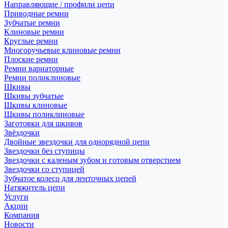
Направляющие / профили цепи
Приводные ремни
Зубчатые ремни
Клиновые ремни
Круглые ремни
Многоручьевые клиновые ремни
Плоские ремни
Ремни вариаторные
Ремни поликлиновые
Шкивы
Шкивы зубчатые
Шкивы клиновые
Шкивы поликлиновые
Заготовки для шкивов
Звёздочки
Двойные звездочки для однорядной цепи
Звездочки без ступицы
Звездочки с каленым зубом и готовым отверстием
Звездочки со ступицей
Зубчатое колесо для ленточных цепей
Натяжитель цепи
Услуги
Акции
Компания
Новости